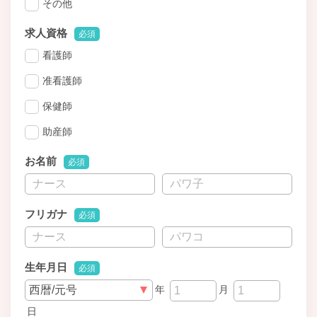
その他
求人資格
必須
看護師
准看護師
保健師
助産師
お名前
必須
フリガナ
必須
生年月日
必須
年
月
日