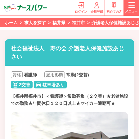
メニュー
ログイン
会員登録
初めての方
ホーム
求人を探す
福井県
福井市
介護老人保健施設あじ
社会福祉法人 寿の会 介護老人保健施設あじ
さい
資格
看護師
雇用形態
常勤(2交替)
2交替
駐車場あり
【福井県福井市】＜看護師＞常勤募集（２交替）★老健施設
での勤務★年間休日１２０日以上★マイカー通勤可★