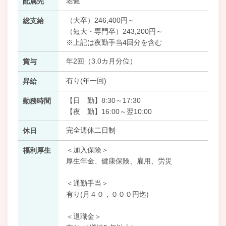
老健
配属先
（大卒）246,400円～
総支給
（短大・専門卒）243,200円～
※上記は夜勤手当4回分を含む
年2回（3.0カ月分位）
賞与
有り(年一回)
昇給
【日 勤】8:30～17:30
勤務時間
【夜 勤】16:00～翌10:00
完全週休二日制
休日
＜加入保険＞
福利厚生
厚生年金、健康保険、雇用、労災
＜通勤手当＞
有り(月４０，０００円迄)
＜退職金＞