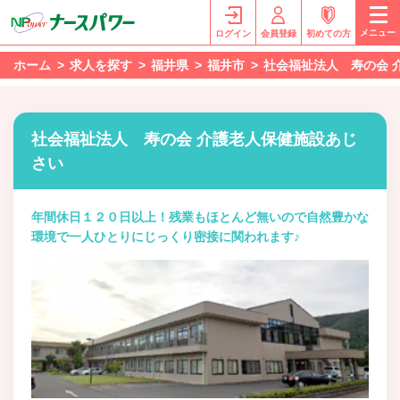
メニュー
ログイン
会員登録
初めての方
ホーム
求人を探す
福井県
福井市
社会福祉法人 寿の会 
社会福祉法人 寿の会 介護老人保健施設あじ
さい
年間休日１２０日以上！残業もほとんど無いので自然豊かな
環境で一人ひとりにじっくり密接に関われます♪