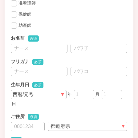
准看護師
保健師
助産師
お名前
必須
フリガナ
必須
生年月日
必須
年
月
日
ご住所
必須