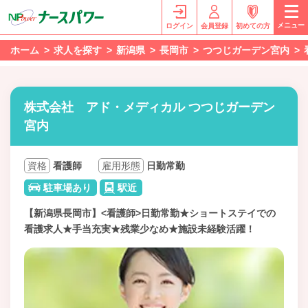
メニュー
ログイン
会員登録
初めての方
ホーム
求人を探す
新潟県
長岡市
つつじガーデン宮内
株式会社 アド・メディカル つつじガーデン
宮内
資格
看護師
雇用形態
日勤常勤
駐車場あり
駅近
【新潟県長岡市】<看護師>日勤常勤★ショートステイでの
看護求人★手当充実★残業少なめ★施設未経験活躍！