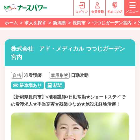
メニュー
ログイン
会員登録
初めての方
ホーム
求人を探す
新潟県
長岡市
つつじガーデン宮内
株式会社 アド・メディカル つつじガーデン
宮内
資格
准看護師
雇用形態
日勤常勤
駐車場あり
駅近
【新潟県長岡市】<准看護師>日勤常勤★ショートステイで
の看護求人★手当充実★残業少なめ★施設未経験活躍！