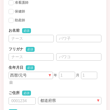
准看護師
保健師
助産師
お名前
必須
フリガナ
必須
生年月日
必須
年
月
日
ご住所
必須