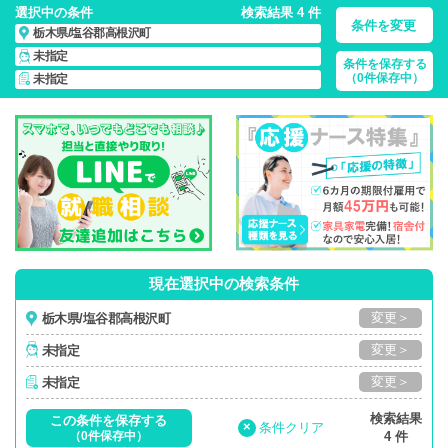
選択中の条件
検索結果 4 件
条件を変更
栃木県/塩谷郡高根沢町
未指定
条件を保存する
栃木県/塩谷郡高根沢町/正社員・パート・応援ナース・派遣
の
（0件保存中）
未指定
看護師求人・派遣・転職・募集一覧
現在選択中の検索条件
変更＞
栃木県/塩谷郡高根沢町
変更＞
未指定
変更＞
未指定
検索結果
この条件を保存する
×
条件クリア
（0件保存中）
4 件