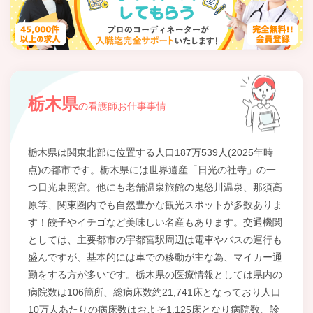
栃木県
の看護師お仕事事情
栃木県は関東北部に位置する人口187万539人(2025年時
点)の都市です。栃木県には世界遺産「日光の社寺」の一
つ日光東照宮。他にも老舗温泉旅館の鬼怒川温泉、那須高
原等、関東圏内でも自然豊かな観光スポットが多数ありま
す！餃子やイチゴなど美味しい名産もあります。交通機関
としては、主要都市の宇都宮駅周辺は電車やバスの運行も
盛んですが、基本的には車での移動が主な為、マイカー通
勤をする方が多いです。栃木県の医療情報としては県内の
病院数は106箇所、総病床数約21,741床となっており人口
10万人あたりの病床数はおよそ1,125床となり病院数、診