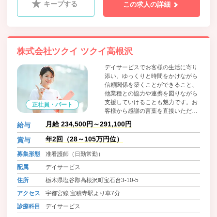
キープする
この求人の詳細
株式会社ツクイ ツクイ高根沢
デイサービスでお客様の生活に寄り
添い、ゆっくりと時間をかけながら
信頼関係を築くことができること、
他業種との協力や連携を図りながら
支援していけることも魅力です。お
正社員・パート
客様から感謝の言葉を直接いただけ
ることがやりがいにも繋がります。
月給 234,500円～291,100円
給与
日勤の勤務でワークライフバランス
に合わせた働き方ができます。
年2回（28～105万円位）
賞与
募集形態
准看護師（日勤常勤）
配属
デイサービス
住所
栃木県塩谷郡高根沢町宝石台3-10-5
アクセス
宇都宮線 宝積寺駅より車7分
診療科目
デイサービス