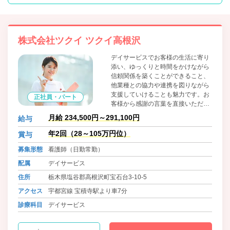
株式会社ツクイ ツクイ高根沢
デイサービスでお客様の生活に寄り
添い、ゆっくりと時間をかけながら
信頼関係を築くことができること、
他業種との協力や連携を図りながら
支援していけることも魅力です。お
正社員・パート
客様から感謝の言葉を直接いただけ
ることがやりがいにも繋がります。
月給 234,500円～291,100円
給与
日勤の勤務でワークライフバランス
に合わせた働き方ができます。
年2回（28～105万円位）
賞与
募集形態
看護師（日勤常勤）
配属
デイサービス
住所
栃木県塩谷郡高根沢町宝石台3-10-5
アクセス
宇都宮線 宝積寺駅より車7分
診療科目
デイサービス