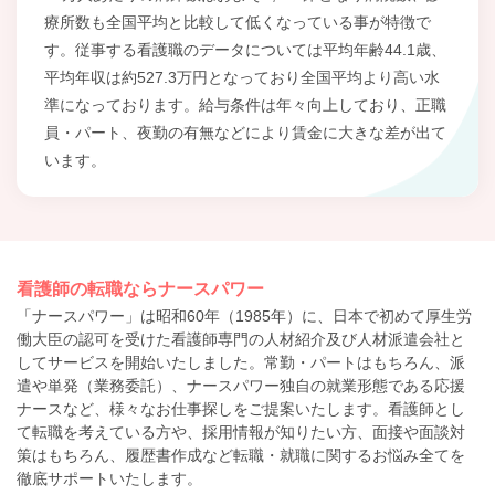
療所数も全国平均と比較して低くなっている事が特徴で
す。従事する看護職のデータについては平均年齢44.1歳、
平均年収は約527.3万円となっており全国平均より高い水
準になっております。給与条件は年々向上しており、正職
員・パート、夜勤の有無などにより賃金に大きな差が出て
います。
看護師の転職ならナースパワー
「ナースパワー」は昭和60年（1985年）に、日本で初めて厚生労
働大臣の認可を受けた看護師専門の人材紹介及び人材派遣会社と
してサービスを開始いたしました。常勤・パートはもちろん、派
遣や単発（業務委託）、ナースパワー独自の就業形態である応援
ナースなど、様々なお仕事探しをご提案いたします。看護師とし
て転職を考えている方や、採用情報が知りたい方、面接や面談対
策はもちろん、履歴書作成など転職・就職に関するお悩み全てを
徹底サポートいたします。