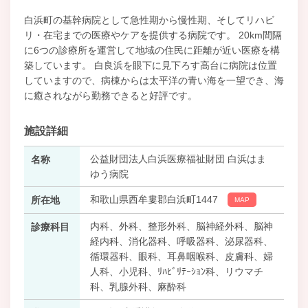
白浜町の基幹病院として急性期から慢性期、そしてリハビ
リ・在宅までの医療やケアを提供する病院です。 20km間隔
に6つの診療所を運営して地域の住民に距離が近い医療を構
築しています。 白良浜を眼下に見下ろす高台に病院は位置
していますので、病棟からは太平洋の青い海を一望でき、海
に癒されながら勤務できると好評です。
施設詳細
公益財団法人白浜医療福祉財団 白浜はま
名称
ゆう病院
和歌山県西牟婁郡白浜町1447
所在地
MAP
内科、外科、整形外科、脳神経外科、脳神
診療科目
経内科、消化器科、呼吸器科、泌尿器科、
循環器科、眼科、耳鼻咽喉科、皮膚科、婦
人科、小児科、ﾘﾊﾋﾞﾘﾃｰｼｮﾝ科、リウマチ
科、乳腺外科、麻酔科