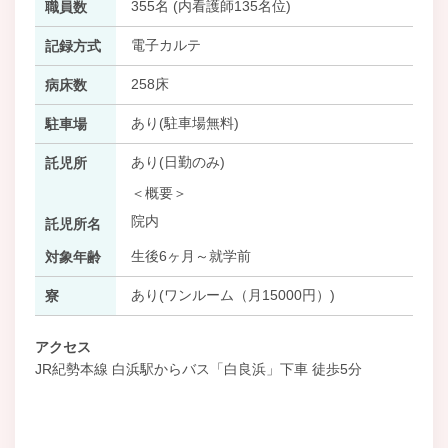
355名 (内看護師135名位)
職員数
電子カルテ
記録方式
258床
病床数
あり(駐車場無料)
駐車場
あり(日勤のみ)
託児所
＜概要＞
院内
託児所名
生後6ヶ月～就学前
対象年齢
あり(ワンルーム（月15000円）)
寮
アクセス
JR紀勢本線 白浜駅からバス「白良浜」下車 徒歩5分