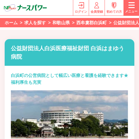
メニュー
ログイン
会員登録
初めての方
ホーム
求人を探す
和歌山県
西牟婁郡白浜町
公益財団法人
公益財団法人白浜医療福祉財団 白浜はまゆう
病院
白浜町の公営病院として幅広い医療と看護を経験できます★
福利厚生も充実