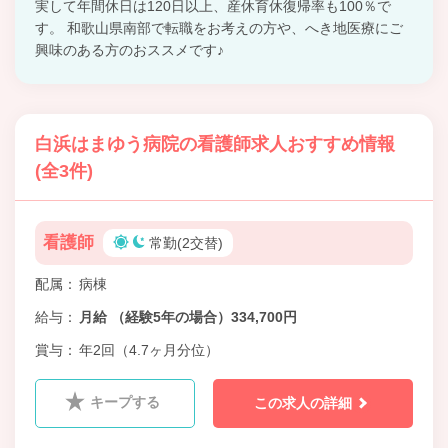
実して年間休日は120日以上、産休育休復帰率も100％で
す。 和歌山県南部で転職をお考えの方や、へき地医療にご
興味のある方のおススメです♪
白浜はまゆう病院の看護師求人おすすめ情報
(全3件)
看護師
常勤(2交替)
配属
病棟
給与
月給 （経験5年の場合）334,700円
賞与
年2回（4.7ヶ月分位）
キープする
この求人の詳細