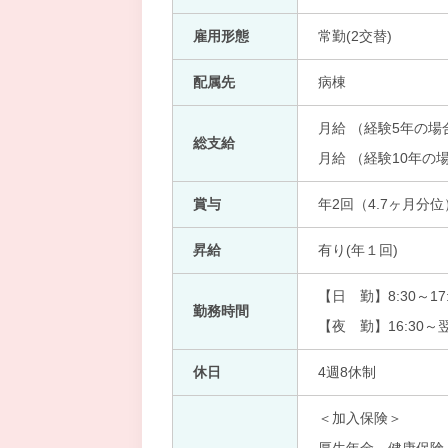
雇用形態
常勤(2交替)
配属先
病棟
月給 （経験5年の場合
総支給
月給 （経験10年の場合
賞与
年2回（4.7ヶ月分位
昇給
有り(年１回)
【日 勤】8:30～17:
勤務時間
【夜 勤】16:30～翌
休日
4週8休制
＜加入保険＞