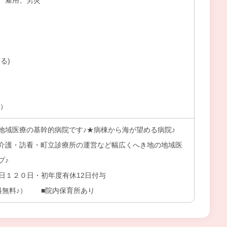
、雇用、労災
る)
上）
地域医療の基幹的病院です♪★病棟から海が望める病院♪
介護・訪看・町立診療所の運営など幅広くへき地の地域医
プ♪
休日１２０日・初年度有休12日付与
料無料♪） ■院内保育所あり