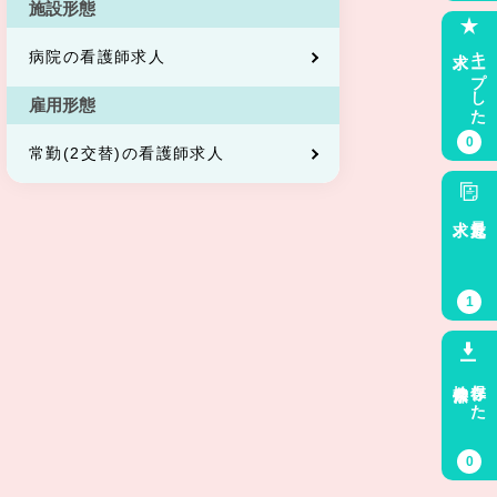
施設形態
求人
キープした
病院の看護師求人
雇用形態
0
常勤(2交替)の看護師求人
求人
最近見た
1
検索条件
保存した
0