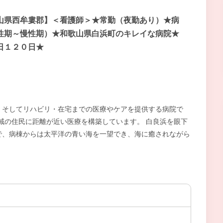
山県西牟婁郡】＜看護師＞★常勤（夜勤あり）★病
性期～慢性期）★和歌山県白浜町のキレイな病院★
日１２０日★
、そしてリハビリ・在宅までの医療やケアを提供する病院で
地域の住民に距離が近い医療を構築しています。 白良浜を眼下
で、病棟からは太平洋の青い海を一望でき、海に癒されながら