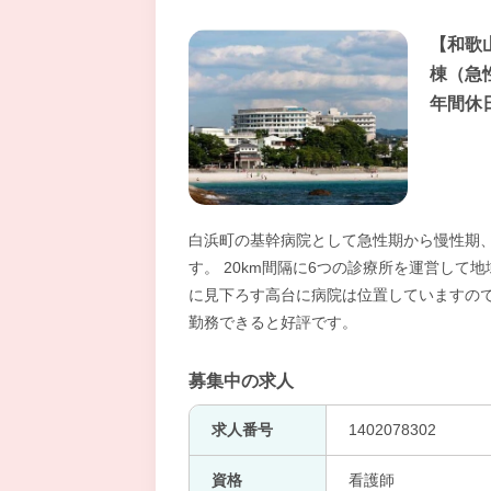
【和歌
棟（急
年間休
白浜町の基幹病院として急性期から慢性期
す。 20km間隔に6つの診療所を運営して
に見下ろす高台に病院は位置していますの
勤務できると好評です。
募集中の求人
求人番号
1402078302
資格
看護師