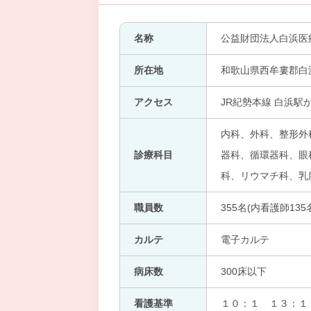
名称
公益財団法人白浜医
所在地
和歌山県西牟婁郡白浜
アクセス
JR紀勢本線 白浜駅
内科、外科、整形外
診療科目
器科、循環器科、眼科
科、リウマチ科、乳
職員数
355名(内看護師135
カルテ
電子カルテ
病床数
300床以下
看護基準
１０：１ １３：１