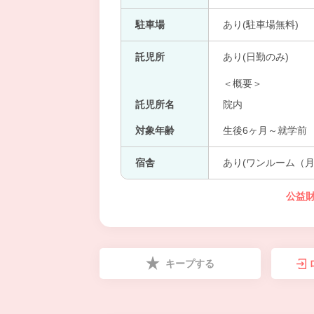
駐車場
あり(駐車場無料)
託児所
あり(日勤のみ)
＜概要＞
託児所名
院内
対象年齢
生後6ヶ月～就学前
宿舎
あり(ワンルーム（月1
公益
キープする