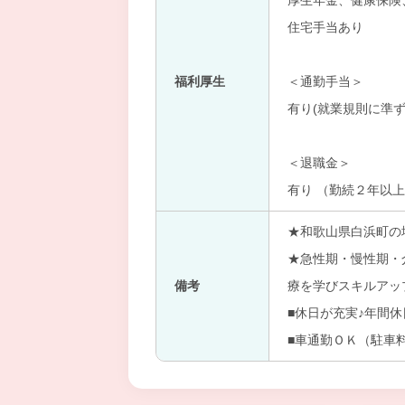
厚生年金、健康保険
住宅手当あり
福利厚生
＜通勤手当＞
有り(就業規則に準ず
＜退職金＞
有り （勤続２年以
★和歌山県白浜町の
★急性期・慢性期・
備考
療を学びスキルアッ
■休日が充実♪年間
■車通勤ＯＫ（駐車