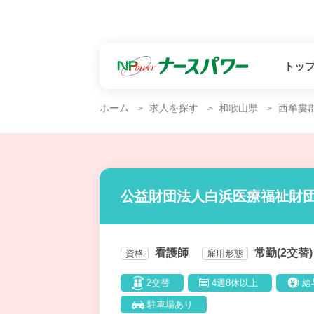
トッ
ホーム
求人を探す
和歌山県
西牟婁
公益財団法人白浜医療福祉財団
看護師
常勤(2交替)
資格
雇用形態
2交替
4週8休以上
給
駐車場あり