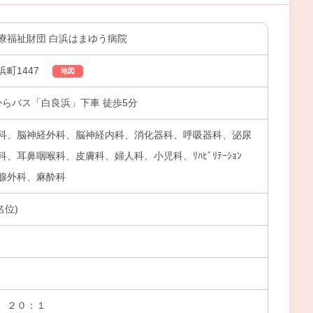
療福祉財団 白浜はまゆう病院
町1447
地図
からバス「白良浜」下車 徒歩5分
科、脳神経外科、脳神経内科、消化器科、呼吸器科、泌尿
、耳鼻咽喉科、皮膚科、婦人科、小児科、ﾘﾊﾋﾞﾘﾃｰｼｮﾝ
腺外科、麻酔科
名位)
 ２０：１