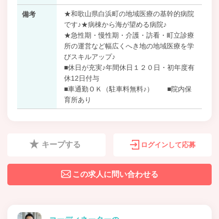
★和歌山県白浜町の地域医療の基幹的病院
備考
です♪★病棟から海が望める病院♪
★急性期・慢性期・介護・訪看・町立診療
所の運営など幅広くへき地の地域医療を学
びスキルアップ♪
■休日が充実♪年間休日１２０日・初年度有
休12日付与
■車通勤ＯＫ（駐車料無料♪） ■院内保
育所あり
キープする
ログインして応募
この求人に問い合わせる