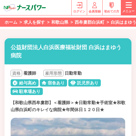
メニュー
ログイン
会員登録
初めての方
ホーム
求人を探す
和歌山県
西牟婁郡白浜町
白浜はまゆ
公益財団法人白浜医療福祉財団 白浜はまゆう
病院
資格
看護師
雇用形態
日勤常勤
給与高め
宿舎あり
託児所あり
駐車場あり
【和歌山県西牟婁郡】＜看護師＞★日勤常勤★手術室★和歌
山県白浜町のキレイな病院★年間休日１２０日★