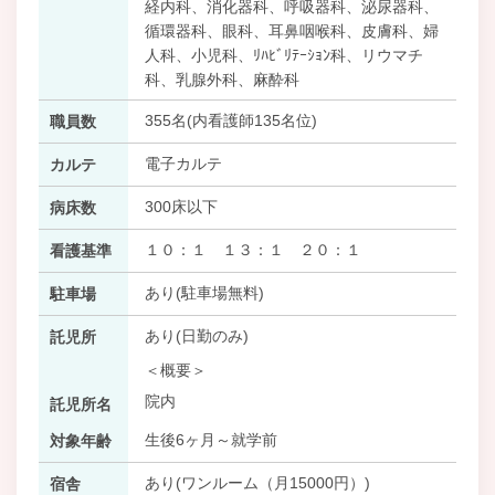
経内科、消化器科、呼吸器科、泌尿器科、
循環器科、眼科、耳鼻咽喉科、皮膚科、婦
人科、小児科、ﾘﾊﾋﾞﾘﾃｰｼｮﾝ科、リウマチ
科、乳腺外科、麻酔科
355名(内看護師135名位)
職員数
電子カルテ
カルテ
300床以下
病床数
１０：１ １３：１ ２０：１
看護基準
あり(駐車場無料)
駐車場
あり(日勤のみ)
託児所
＜概要＞
院内
託児所名
生後6ヶ月～就学前
対象年齢
あり(ワンルーム（月15000円）)
宿舎