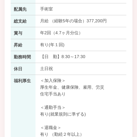
手術室
配属先
月給 （経験5年の場合）377,200円
総支給
年2回（4.7ヶ月分位）
賞与
有り(年１回)
昇給
【日 勤】8:30～17:30
勤務時間
土日祝
休日
＜加入保険＞
福利厚生
厚生年金、健康保険、雇用、労災
住宅手当あり
＜通勤手当＞
有り(就業規則に準ずる)
＜退職金＞
有り （勤続２年以上）