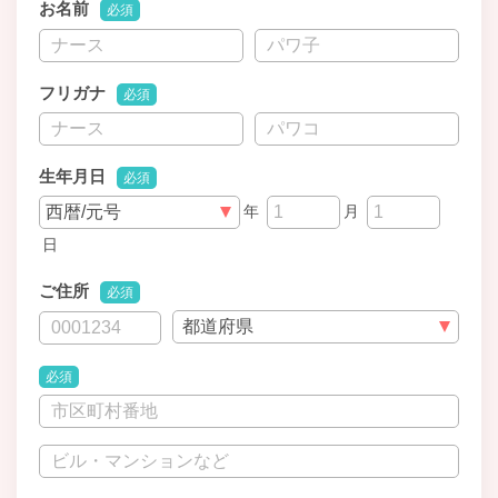
お名前
必須
フリガナ
必須
生年月日
必須
年
月
日
ご住所
必須
必須