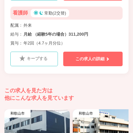
看護師
常勤(2交替)
配属
外来
給与
月給 （経験5年の場合）311,200円
賞与
年2回（4.7ヶ月分位）
キープする
この求人の詳細
この求人を見た方は
他にこんな求人を見ています
和歌山市
和歌山市