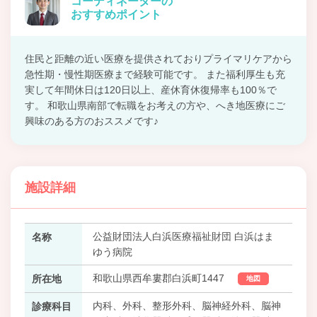
コーディネーターの
おすすめポイント
住民と距離の近い医療を提供されておりプライマリケアから
急性期・慢性期医療まで経験可能です。 また福利厚生も充
実して年間休日は120日以上、産休育休復帰率も100％で
す。 和歌山県南部で転職をお考えの方や、へき地医療にご
興味のある方のおススメです♪
施設詳細
公益財団法人白浜医療福祉財団 白浜はま
名称
ゆう病院
和歌山県西牟婁郡白浜町1447
所在地
地図
内科、外科、整形外科、脳神経外科、脳神
診療科目