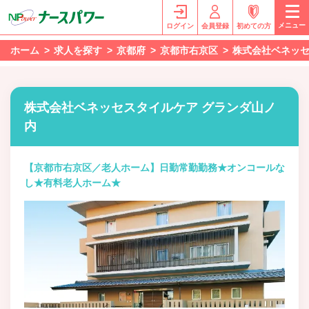
メニュー
ログイン
会員登録
初めての方
ホーム
求人を探す
京都府
京都市右京区
株式会社ベネッセ
株式会社ベネッセスタイルケア グランダ山ノ
内
【京都市右京区／老人ホーム】日勤常勤勤務★オンコールな
し★有料老人ホーム★