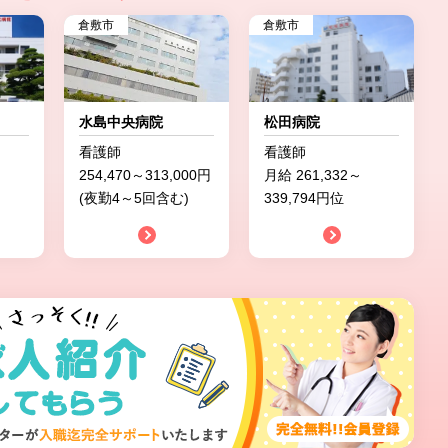
倉敷市
倉敷市
水島中央病院
松田病院
看護師
看護師
254,470～313,000円
月給 261,332～
(夜勤4～5回含む)
339,794円位