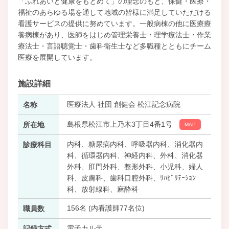
「ふれあいと健康をもとめて」の理念のもと、保健・医療・
福祉のあらゆる場を通して地域の皆様に満足していただける
看護サービスの提供に努めています。一般病棟の他に医療療
養病棟があり、医師をはじめ管理栄養士・理学療法士・作業
療法士・言語聴覚士・歯科衛生士など多職種とともにチーム
医療を展開しています。
施設詳細
医療法人 社団 創健会 松江記念病院
名称
島根県松江市上乃木3丁目4番1号
所在地
MAP
内科、糖尿病内科、呼吸器内科、消化器内
診療科目
科、循環器内科、神経内科、外科、消化器
外科、肛門外科、整形外科、小児科、婦人
科、皮膚科、歯科口腔外科、ﾘﾊﾋﾞﾘﾃｰｼｮﾝ
科、放射線科、麻酔科
156名 (内看護師77名位)
職員数
電子カルテ
記録方式