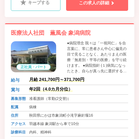
キープする
この求人の詳細
医療法人社団 薫風会 象潟病院
●病院理念 我々は「一視同仁」を合
言葉に、常に患者さん中心に偏見の
目で見ることなく、あたりまえの医
療「無差別・平等の医療」を守り続
けます。 ●病院指針 (１)病気になっ
正社員・パート
たとき、自らが真っ先に選択する、
安心して医療が受けられる病院づく
月給 241,700円～371,700円
給与
りに努めます。 (２)患者さんの人権
を尊重した医療をうけられるよう努
年2回（4.0カ月分位）
賞与
めます。 (３)全職員は、守秘義務を
募集形態
准看護師（常勤(2交替)）
尊重します。
配属
病棟
住所
秋田県にかほ市象潟町小滝字麻針堰16
アクセス
羽越本線 象潟駅から車で10分
診療科目
内科、精神科