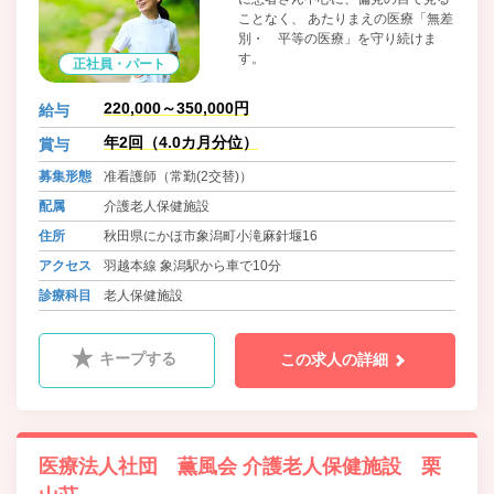
ことなく、 あたりまえの医療「無差
別・ 平等の医療」を守り続けま
す。
正社員・パート
220,000～350,000円
給与
年2回（4.0カ月分位）
賞与
募集形態
准看護師（常勤(2交替)）
配属
介護老人保健施設
住所
秋田県にかほ市象潟町小滝麻針堰16
アクセス
羽越本線 象潟駅から車で10分
診療科目
老人保健施設
キープする
この求人の詳細
医療法人社団 薫風会 介護老人保健施設 栗