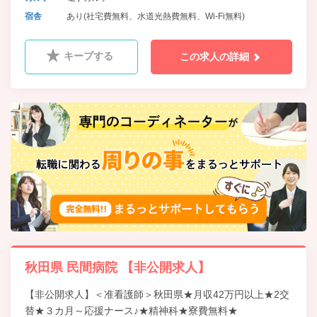
宿舎
あり(社宅費無料、水道光熱費無料、Wi-Fi無料)
キープする
この求人の詳細
秋田県 民間病院 【非公開求人】
【非公開求人】＜准看護師＞秋田県★月収42万円以上★2交
替★３カ月～応援ナース♪★精神科★寮費無料★