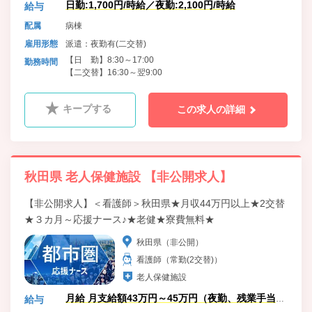
日勤:1,700円/時給／夜勤:2,100円/時給
給与
配属
病棟
雇用形態
派遣：夜勤有(二交替)
【日 勤】8:30～17:00
勤務時間
【二交替】16:30～翌9:00
キープする
この求人の詳細
秋田県 老人保健施設 【非公開求人】
【非公開求人】＜看護師＞秋田県★月収44万円以上★2交替
★３カ月～応援ナース♪★老健★寮費無料★
秋田県（非公開）
看護師（常勤(2交替)）
老人保健施設
月給 月支給額43万円～45万円（夜勤、残業手当
給与