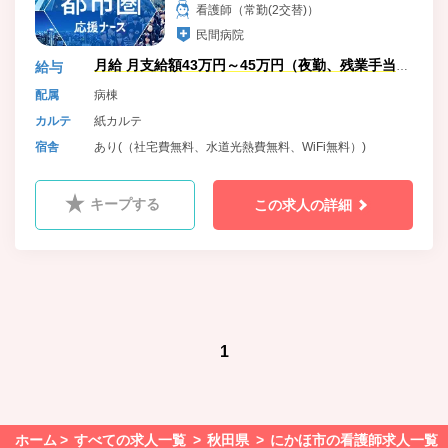
看護師（常勤(2交替)）
民間病院
月給 月支給額43万円～45万円（夜勤、残業手当
給与
含）
配属
病棟
カルテ
紙カルテ
宿舎
あり(（社宅費無料、水道光熱費無料、WiFi無料）)
キープする
この求人の詳細
1
ホーム
すべての求人一覧
秋田県
にかほ市の看護師求人一覧