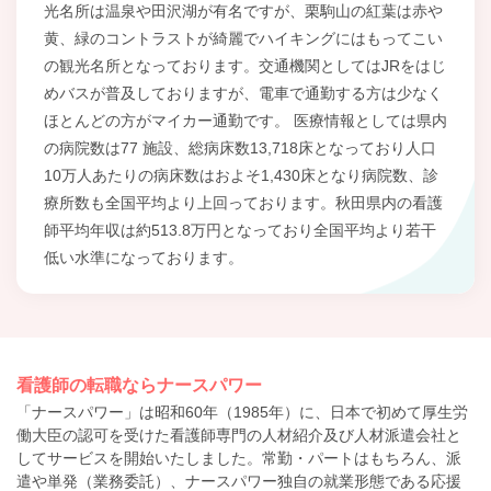
光名所は温泉や田沢湖が有名ですが、栗駒山の紅葉は赤や
黄、緑のコントラストが綺麗でハイキングにはもってこい
の観光名所となっております。交通機関としてはJRをはじ
めバスが普及しておりますが、電車で通勤する方は少なく
ほとんどの方がマイカー通勤です。 医療情報としては県内
の病院数は77 施設、総病床数13,718床となっており人口
10万人あたりの病床数はおよそ1,430床となり病院数、診
療所数も全国平均より上回っております。秋田県内の看護
師平均年収は約513.8万円となっており全国平均より若干
低い水準になっております。
看護師の転職ならナースパワー
「ナースパワー」は昭和60年（1985年）に、日本で初めて厚生労
働大臣の認可を受けた看護師専門の人材紹介及び人材派遣会社と
してサービスを開始いたしました。常勤・パートはもちろん、派
遣や単発（業務委託）、ナースパワー独自の就業形態である応援