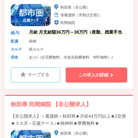
秋田県（非公開）
准看護師（常勤(2交替)）
民間病院
月給 月支給額36万円～38万円（夜勤、残業手当
給与
含）
配属
病棟
カルテ
紙カルテ
宿舎
あり(（社宅費無料、水道光熱費無料、WiFi無料）)
キープする
この求人の詳細
秋田県 民間病院 【非公開求人】
【非公開求人】＜看護師＞秋田県★月収44万円以上★2交替
★３カ月～応援ナース♪★精神科★寮費無料★
秋田県（非公開）