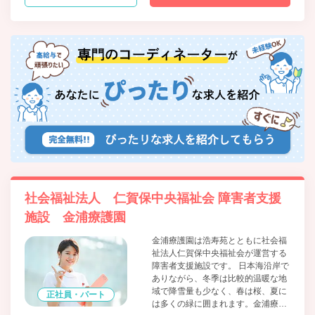
社会福祉法人 仁賀保中央福祉会 障害者支援
施設 金浦療護園
金浦療護園は浩寿苑とともに社会福
祉法人仁賀保中央福祉会が運営する
障害者支援施設です。 日本海沿岸で
ありながら、冬季は比較的温暖な地
域で降雪量も少なく、春は桜、夏に
正社員・パート
は多くの緑に囲まれます。金浦療護