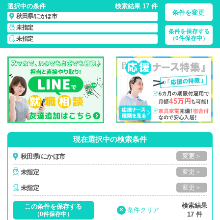
選択中の条件
検索結果 17 件
条件を変更
秋田県/にかほ市
未指定
条件を保存する
秋田県/にかほ市/正社員・パート・応援ナース・派遣
の 看護師
（0件保存中）
未指定
求人・派遣・転職・募集一覧
現在選択中の検索条件
変更＞
秋田県/にかほ市
変更＞
未指定
変更＞
未指定
検索結果
この条件を保存する
×
条件クリア
（0件保存中）
17 件