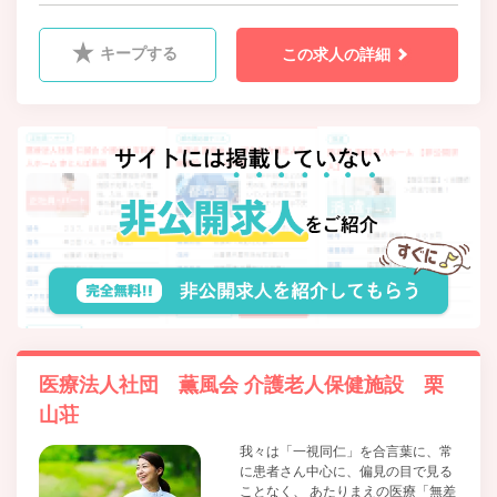
キープする
この求人の詳細
医療法人社団 薫風会 介護老人保健施設 栗
山荘
我々は「一視同仁」を合言葉に、常
に患者さん中心に、偏見の目で見る
ことなく、 あたりまえの医療「無差