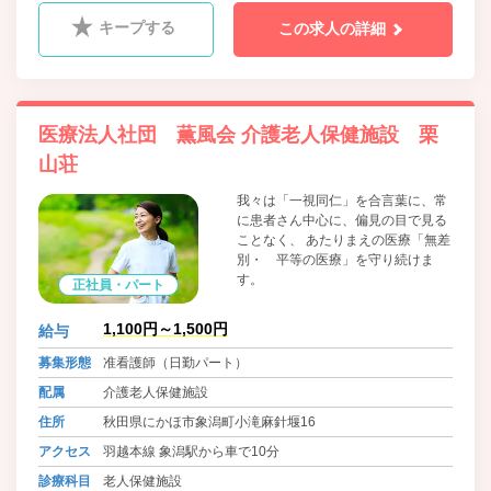
キープする
この求人の詳細
医療法人社団 薫風会 介護老人保健施設 栗
山荘
我々は「一視同仁」を合言葉に、常
に患者さん中心に、偏見の目で見る
ことなく、 あたりまえの医療「無差
別・ 平等の医療」を守り続けま
す。
正社員・パート
1,100円～1,500円
給与
募集形態
准看護師（日勤パート）
配属
介護老人保健施設
住所
秋田県にかほ市象潟町小滝麻針堰16
アクセス
羽越本線 象潟駅から車で10分
診療科目
老人保健施設