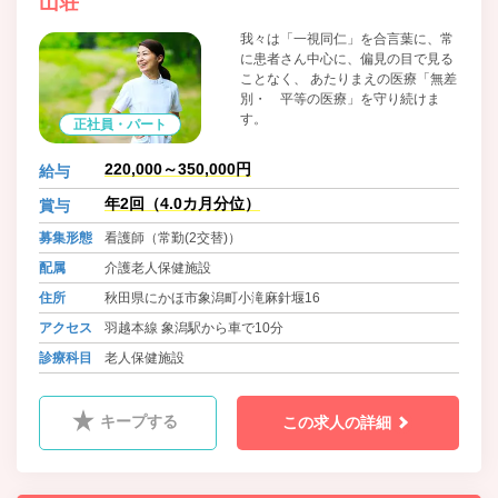
山荘
我々は「一視同仁」を合言葉に、常
に患者さん中心に、偏見の目で見る
ことなく、 あたりまえの医療「無差
別・ 平等の医療」を守り続けま
す。
正社員・パート
220,000～350,000円
給与
年2回（4.0カ月分位）
賞与
募集形態
看護師（常勤(2交替)）
配属
介護老人保健施設
住所
秋田県にかほ市象潟町小滝麻針堰16
アクセス
羽越本線 象潟駅から車で10分
診療科目
老人保健施設
キープする
この求人の詳細