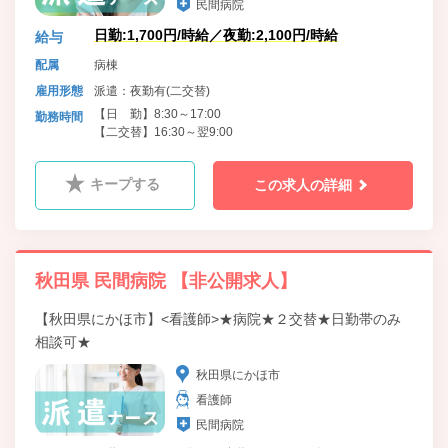
民間病院
日勤:1,700円/時給／夜勤:2,100円/時給
給与
配属
病棟
雇用形態
派遣：夜勤有(二交替)
【日 勤】8:30～17:00
勤務時間
【二交替】16:30～翌9:00
キープする
この求人の詳細
秋田県 民間病院 【非公開求人】
【秋田県にかほ市】<看護師>★病院★２交替★日勤帯のみ
相談可★
秋田県にかほ市
看護師
民間病院