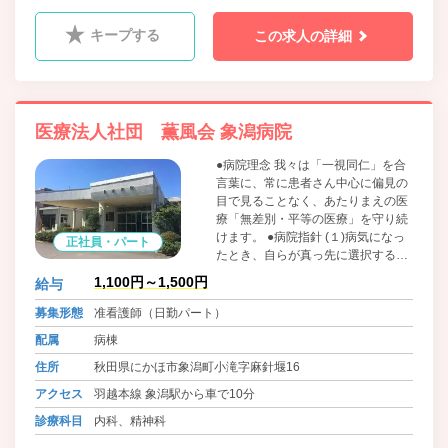
キープする
この求人の詳細
医療法人社団 薫風会 象潟病院
●病院理念 我々は「一視同仁」を合
言葉に、常に患者さん中心に偏見の
目で見ることなく、あたりまえの医
療「無差別・平等の医療」を守り続
けます。 ●病院指針 (１)病気になっ
正社員・パート
たとき、自らが真っ先に選択する、
安心して医療が受けられる病院づく
1,100円～1,500円
給与
りに努めます。 (２)患者さんの人権
を尊重した医療をうけられるよう努
募集形態
准看護師（日勤パート）
めます。 (３)全職員は、守秘義務を
配属
病棟
尊重します。
住所
秋田県にかほ市象潟町小滝字麻針堰16
アクセス
羽越本線 象潟駅から車で10分
診療科目
内科、精神科