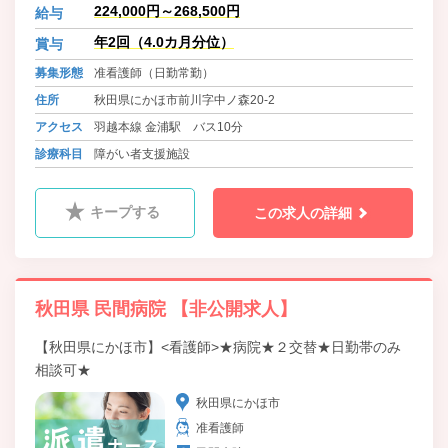
園は、身体障害者であって、常時支
224,000円～268,500円
給与
援を必要とするご利用者様に入所い
ただき、利用者の意思を尊重し、利
年2回（4.0カ月分位）
賞与
用者の立場に立った適切な治療及び
募集形態
准看護師（日勤常勤）
養護を提供する目的で運営していま
す。
住所
秋田県にかほ市前川字中ノ森20-2
アクセス
羽越本線 金浦駅 バス10分
診療科目
障がい者支援施設
キープする
この求人の詳細
秋田県 民間病院 【非公開求人】
【秋田県にかほ市】<看護師>★病院★２交替★日勤帯のみ
相談可★
秋田県にかほ市
准看護師