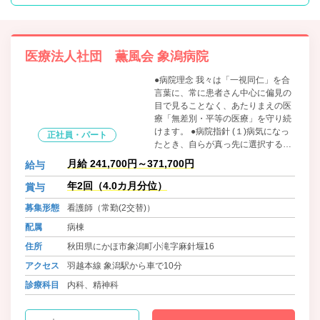
医療法人社団 薫風会 象潟病院
●病院理念 我々は「一視同仁」を合
言葉に、常に患者さん中心に偏見の
目で見ることなく、あたりまえの医
療「無差別・平等の医療」を守り続
けます。 ●病院指針 (１)病気になっ
正社員・パート
たとき、自らが真っ先に選択する、
安心して医療が受けられる病院づく
月給 241,700円～371,700円
給与
りに努めます。 (２)患者さんの人権
を尊重した医療をうけられるよう努
年2回（4.0カ月分位）
賞与
めます。 (３)全職員は、守秘義務を
募集形態
看護師（常勤(2交替)）
尊重します。
配属
病棟
住所
秋田県にかほ市象潟町小滝字麻針堰16
アクセス
羽越本線 象潟駅から車で10分
診療科目
内科、精神科