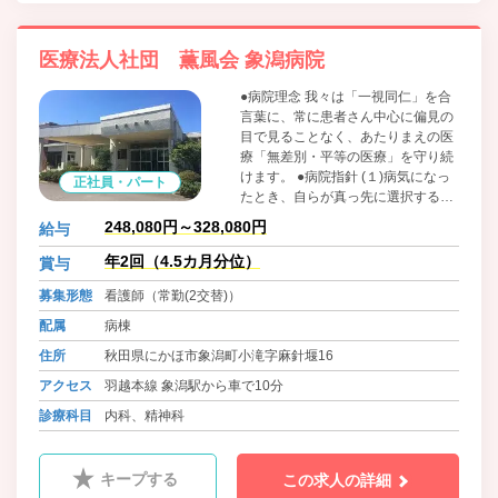
医療法人社団 薫風会 象潟病院
●病院理念 我々は「一視同仁」を合
言葉に、常に患者さん中心に偏見の
目で見ることなく、あたりまえの医
療「無差別・平等の医療」を守り続
けます。 ●病院指針 (１)病気になっ
正社員・パート
たとき、自らが真っ先に選択する、
安心して医療が受けられる病院づく
248,080円～328,080円
給与
りに努めます。 (２)患者さんの人権
を尊重した医療をうけられるよう努
年2回（4.5カ月分位）
賞与
めます。 (３)全職員は、守秘義務を
募集形態
看護師（常勤(2交替)）
尊重します。
配属
病棟
住所
秋田県にかほ市象潟町小滝字麻針堰16
アクセス
羽越本線 象潟駅から車で10分
診療科目
内科、精神科
キープする
この求人の詳細