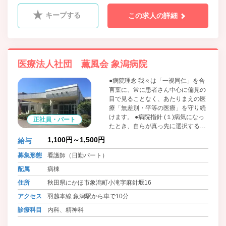
キープする
この求人の詳細
医療法人社団 薫風会 象潟病院
●病院理念 我々は「一視同仁」を合
言葉に、常に患者さん中心に偏見の
目で見ることなく、あたりまえの医
療「無差別・平等の医療」を守り続
けます。 ●病院指針 (１)病気になっ
正社員・パート
たとき、自らが真っ先に選択する、
安心して医療が受けられる病院づく
1,100円～1,500円
給与
りに努めます。 (２)患者さんの人権
を尊重した医療をうけられるよう努
募集形態
看護師（日勤パート）
めます。 (３)全職員は、守秘義務を
配属
病棟
尊重します。
住所
秋田県にかほ市象潟町小滝字麻針堰16
アクセス
羽越本線 象潟駅から車で10分
診療科目
内科、精神科