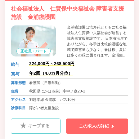
社会福祉法人 仁賀保中央福祉会 障害者支援
施設 金浦療護園
金浦療護園は浩寿苑とともに社会福
祉法人仁賀保中央福祉会が運営する
障害者支援施設です。 日本海沿岸で
ありながら、冬季は比較的温暖な地
域で降雪量も少なく、春は桜、夏に
正社員・パート
は多くの緑に囲まれます。金浦療護
園は、身体障害者であって、常時支
224,000円～268,500円
給与
援を必要とするご利用者様に入所い
ただき、利用者の意思を尊重し、利
年2回（4.0カ月分位）
賞与
用者の立場に立った適切な治療及び
募集形態
看護師（日勤常勤）
養護を提供する目的で運営していま
す。
住所
秋田県にかほ市前川字中ノ森20-2
アクセス
羽越本線 金浦駅 バス10分
診療科目
障がい者支援施設
キープする
この求人の詳細