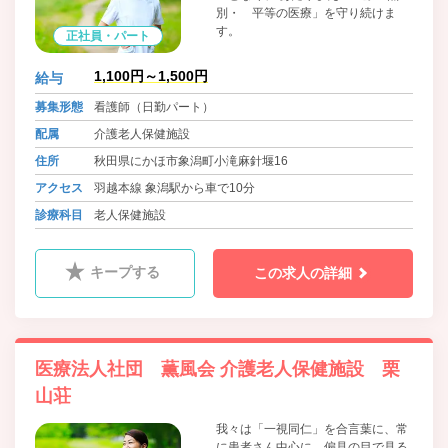
別・ 平等の医療」を守り続けま
す。
正社員・パート
1,100円～1,500円
給与
募集形態
看護師（日勤パート）
配属
介護老人保健施設
住所
秋田県にかほ市象潟町小滝麻針堰16
アクセス
羽越本線 象潟駅から車で10分
診療科目
老人保健施設
キープする
この求人の詳細
医療法人社団 薫風会 介護老人保健施設 栗
山荘
我々は「一視同仁」を合言葉に、常
に患者さん中心に、偏見の目で見る