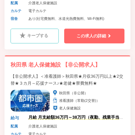
含）
配属
介護老人保健施設
カルテ
電子カルテ
宿舎
あり(社宅費無料、水道光熱費無料、Wi-Fi無料)
キープする
この求人の詳細
秋田県 老人保健施設 【非公開求人】
【非公開求人】＜准看護師＞秋田県★月収36万円以上★2交
替★３カ月～応援ナース♪★老健★寮費無料★
秋田県（非公開）
准看護師（常勤(2交替)）
老人保健施設
月給 月支給額36万円～38万円（夜勤、残業手当
給与
含）
配属
介護老人保健施設
カルテ
電子カルテ