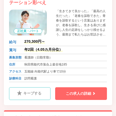
テーション彩べえ
「生きてきて良かった」「最高の人
生だった」「老春を謳歌できた」青
春を謳歌するという言葉はあります
が、老春を謳歌し、生きる喜びに感
謝し人生の足跡をしっかり残せるよ
正社員・パート
う、最期まで私たちはお世話させて
いただきます。
270,300円～
給与
年2回（4.05カ月分位）
賞与
募集形態
看護師（日勤常勤）
住所
秋田県能代市落合上釜谷地185
アクセス
五能線 向能代駅より車で10分
診療科目
訪問看護
キープする
この求人の詳細