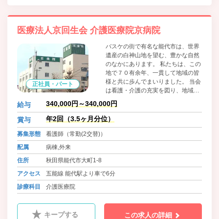
医療法人京回生会 介護医療院京病院
バスケの街で有名な能代市は、世界
遺産の白神山地を望む、豊かな自然
のなかにあります。 私たちは、この
地で７０有余年、一貫して地域の皆
様と共に歩んでまいりました。 当会
正社員・パート
は看護・介護の充実を図り、地域老
人医療に貢献すべく療養型医療施
340,000円～340,000円
給与
設、老健施設を有しています。又、
疾病構造の変化による整形外科疾患
年2回（3.5ヶ月分位）
賞与
の増加を踏まえ専門医療を行う診療
募集形態
看護師（常勤(2交替)）
所も開設しています。皆様に、私ど
もの医療と介護のネットワークがお
配属
病棟,外来
役に立ちますことを、心より望んで
住所
秋田県能代市大町1-8
おります。
アクセス
五能線 能代駅より車で6分
診療科目
介護医療院
キープする
この求人の詳細