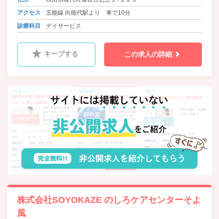
アクセス
五能線 向能代駅より 車で10分
診療科目
デイサービス
キープする
この求人の詳細
株式会社SOYOKAZE のしろケアセンターそよ
風