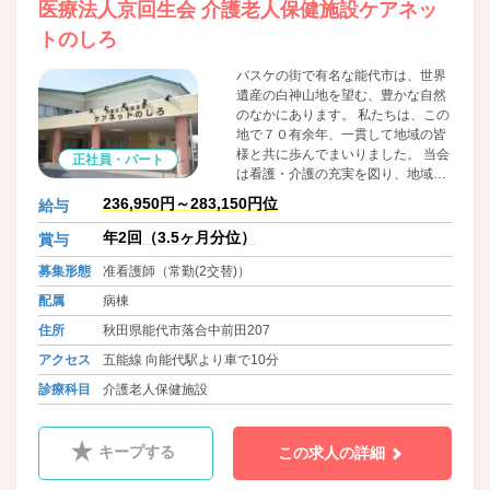
医療法人京回生会 介護老人保健施設ケアネッ
トのしろ
バスケの街で有名な能代市は、世界
遺産の白神山地を望む、豊かな自然
のなかにあります。 私たちは、この
地で７０有余年、一貫して地域の皆
様と共に歩んでまいりました。 当会
正社員・パート
は看護・介護の充実を図り、地域老
人医療に貢献すべく療養型医療施
236,950円～283,150円位
給与
設、老健施設を有しています。又、
疾病構造の変化による整形外科疾患
年2回（3.5ヶ月分位）
賞与
の増加を踏まえ専門医療を行う診療
募集形態
准看護師（常勤(2交替)）
所も開設しています。皆様に、私ど
もの医療と介護のネットワークがお
配属
病棟
役に立ちますことを、心より望んで
住所
秋田県能代市落合中前田207
おります。
アクセス
五能線 向能代駅より車で10分
診療科目
介護老人保健施設
キープする
この求人の詳細