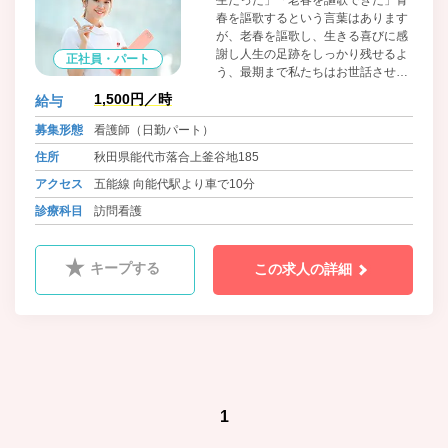
生だった」「老春を謳歌できた」青
春を謳歌するという言葉はあります
が、老春を謳歌し、生きる喜びに感
謝し人生の足跡をしっかり残せるよ
正社員・パート
う、最期まで私たちはお世話させて
いただきます。
1,500円／時
給与
募集形態
看護師（日勤パート）
住所
秋田県能代市落合上釜谷地185
アクセス
五能線 向能代駅より車で10分
診療科目
訪問看護
キープする
この求人の詳細
1