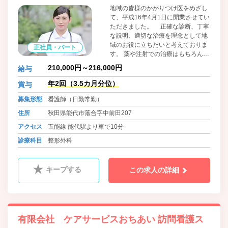
地域の皆様のかかりつけ医をめざし
て、平成16年4月1日に開業させてい
ただきました。 正確な診断、丁寧
な説明、適切な治療を理念として地
域のお役に立ちたいと考えておりま
正社員・パート
す。 薬や注射での治療はもちろんで
すが、その他にリハビリテーション
210,000円～216,000円
給与
も治療に積極的に取り入れていま
す。
年2回（3.5カ月分位）
賞与
募集形態
看護師（日勤常勤）
住所
秋田県能代市落合字中前田207
アクセス
五能線 能代駅より車で10分
診療科目
整形外科
キープする
この求人の詳細
有限会社 ケアサービスおちあい 訪問看護ス