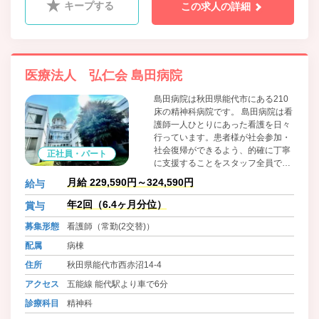
キープする
この求人の詳細
医療法人 弘仁会 島田病院
島田病院は秋田県能代市にある210
床の精神科病院です。 島田病院は看
護師一人ひとりにあった看護を日々
行っています。患者様が社会参加・
社会復帰ができるよう、的確に丁寧
正社員・パート
に支援することをスタッフ全員で心
がけています。
月給 229,590円～324,590円
給与
年2回（6.4ヶ月分位）
賞与
募集形態
看護師（常勤(2交替)）
配属
病棟
住所
秋田県能代市西赤沼14-4
アクセス
五能線 能代駅より車で6分
診療科目
精神科