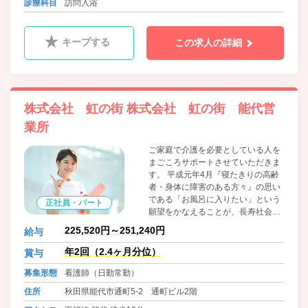
診療科目
訪問入浴
た。
キープする
この求人の詳細
株式会社 虹の街 株式会社 虹の街 能代営
業所
ご家庭で介護を必要としている人を
まごころサポートさせていただきま
す。 平成元年4月『寝たきりの高齢
者・身体に障害のある方々』の思い
である「お風呂に入りたい」という
正社員・パート
願望をかなえることが、長寿社会に
おける老人福祉サービスの充実を目
225,520円～251,240円
給与
指す私たちの使命であるとの信念か
ら、急速に進む日本の高齢化社会に
年2回（2.4ヶ月分位）
賞与
おける福祉サービスの中から在宅福
募集形態
看護師（日勤常勤）
祉サービスに着眼し、更には「労
力」と「時間」を必要とする「訪問
住所
秋田県能代市通町5-2 通町ビル2階
入浴サービス」を広く必要としてい