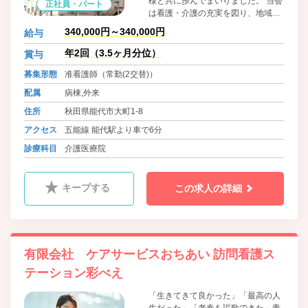
様と共に歩んでまいりました。 当会
正社員・パート
は看護・介護の充実を図り、地域老
人医療に貢献すべく療養型医療施
340,000円～340,000円
給与
設、老健施設を有しています。又、
疾病構造の変化による整形外科疾患
年2回（3.5ヶ月分位）
賞与
の増加を踏まえ専門医療を行う診療
募集形態
准看護師（常勤(2交替)）
所も開設しています。皆様に、私ど
もの医療と介護のネットワークがお
配属
病棟,外来
役に立ちますことを、心より望んで
住所
秋田県能代市大町1-8
おります。
アクセス
五能線 能代駅より車で6分
診療科目
介護医療院
キープする
この求人の詳細
有限会社 ケアサービスおちあい 訪問看護ス
テーション彩べえ
「生きてきて良かった」「最高の人