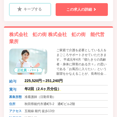
キープする
この求人の詳細
株式会社 虹の街 株式会社 虹の街 能代営
業所
ご家庭で介護を必要としている人を
まごころサポートさせていただきま
す。 平成元年4月『寝たきりの高齢
者・身体に障害のある方々』の思い
である「お風呂に入りたい」という
正社員・パート
願望をかなえることが、長寿社会に
おける老人福祉サービスの充実を目
225,520円～251,240円
給与
指す私たちの使命であるとの信念か
ら、急速に進む日本の高齢化社会に
年2回（2.4ヶ月分位）
賞与
おける福祉サービスの中から在宅福
募集形態
准看護師（日勤常勤）
祉サービスに着眼し、更には「労
力」と「時間」を必要とする「訪問
住所
秋田県能代市通町5-2 通町ビル2階
入浴サービス」を広く必要としてい
アクセス
五能線 能代 徒歩13分
る方々に提供していくために、「株
式会社 虹の街」は設立されまし