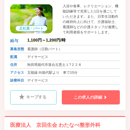
入浴や食事、レクリエーション、機
能訓練等で充実した1日を過ごして
いただきます。また、日常生活動作
の維持向上に向けて、介護福祉士、
看護師などの介護スタッフが連携し
正社員・パート
て利用者様をサポートします。
1,100円～1,200円/時
給与
募集形態
看護師（日勤パート）
配属
デイサービス
住所
秋田県能代市落合古悪土１?２２８
アクセス
五能線 向能代駅より 車で10分
診療科目
デイサービス
キープする
この求人の詳細
医療法人 京回生会 わたなべ整形外科