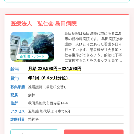
医療法人 弘仁会 島田病院
島田病院は秋田県能代市にある210
床の精神科病院です。 島田病院は看
護師一人ひとりにあった看護を日々
行っています。患者様が社会参加・
社会復帰ができるよう、的確に丁寧
正社員・パート
に支援することをスタッフ全員で心
がけています。
月給 229,590円～324,590円
給与
年2回（6.4ヶ月分位）
賞与
募集形態
准看護師（常勤(2交替)）
配属
病棟
住所
秋田県能代市西赤沼14-4
アクセス
五能線 能代駅より車で6分
診療科目
精神科