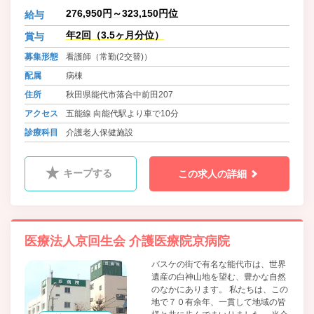
人医療に貢献すべく療養型医療施
276,950円～323,150円位
給与
設、老健施設を有しています。又、
疾病構造の変化による整形外科疾患
年2回（3.5ヶ月分位）
賞与
の増加を踏まえ専門医療を行う診療
募集形態
看護師（常勤(2交替)）
所も開設しています。皆様に、私ど
もの医療と介護のネットワークがお
配属
病棟
役に立ちますことを、心より望んで
住所
秋田県能代市落合中前田207
おります。
アクセス
五能線 向能代駅より車で10分
診療科目
介護老人保健施設
キープする
この求人の詳細
医療法人京回生会 介護医療院京病院
バスケの街で有名な能代市は、世界
遺産の白神山地を望む、豊かな自然
のなかにあります。 私たちは、この
地で７０有余年、一貫して地域の皆