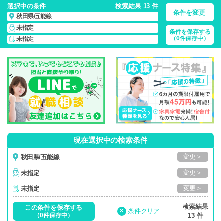
選択中の条件
検索結果 13 件
条件を変更
秋田県/五能線
未指定
条件を保存する
秋田県/五能線/正社員・パート・応援ナース・派遣
の 看護師求
（0件保存中）
未指定
人・派遣・転職・募集一覧
現在選択中の検索条件
変更＞
秋田県/五能線
変更＞
未指定
変更＞
未指定
検索結果
この条件を保存する
×
条件クリア
（0件保存中）
13 件