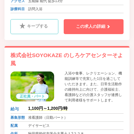
アクセス
五能線 能代 徒歩13分
る方々に提供していくために、「株
式会社 虹の街」は設立されまし
診療科目
訪問入浴
た。
キープする
この求人の詳細
株式会社SOYOKAZE のしろケアセンターそよ
風
入浴や食事、レクリエーション、機
能訓練等で充実した1日を過ごして
いただきます。また、日常生活動作
の維持向上に向けて、介護福祉士、
看護師などの介護スタッフが連携し
正社員・パート
て利用者様をサポートします。
1,100円～1,200円/時
給与
募集形態
准看護師（日勤パート）
配属
デイサービス
住所
秋田県能代市落合古悪土１?２２８