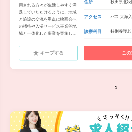
住所
秋田県北秋
用される方々が生活しやすく満
足していただけるように、地域
アクセス
バス 大海入
と施設の交流を重点に映画会へ
の招待や入浴サービス事業等地
診療科目
特別養護老
域と一体化した事業を実施して
おります。
キープする
この
1