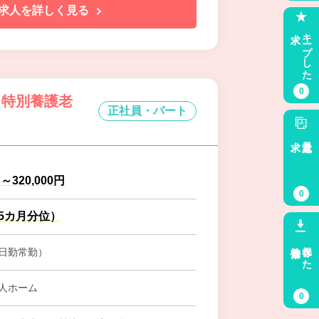
求人を詳しく見る
求人
キープした
0
 特別養護老
正社員・パート
求人
最近見た
円～320,000円
0
.5カ月分位）
検索条件
保存した
日勤常勤）
人ホーム
0