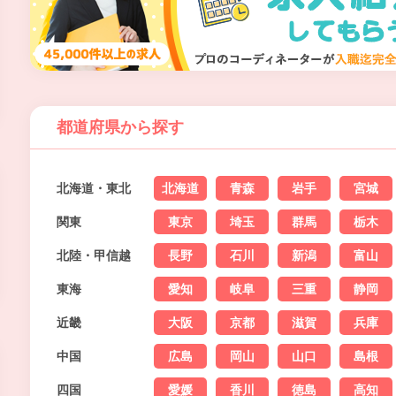
都道府県から探す
北海道・東北
北海道
青森
岩手
宮城
関東
東京
埼玉
群馬
栃木
北陸・甲信越
長野
石川
新潟
富山
東海
愛知
岐阜
三重
静岡
近畿
大阪
京都
滋賀
兵庫
中国
広島
岡山
山口
島根
四国
愛媛
香川
徳島
高知