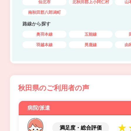
仙北市
北秋田郡上小阿仁村
山
南秋田郡八郎潟町
路線から探す
奥羽本線
五能線
羽越本線
男鹿線
由
秋田県のご利用者の声
病院/派遣
満足度・総合評価