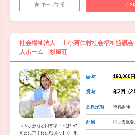
キープする
この
社会福祉法人 上小阿仁村社会福祉協議会
人ホーム 杉風荘
180,000
給与
年2回（2
賞与
募集形態
准看護師（
配属
特別養護老
広大な敷地と四方緑いっぱいの
高台に恵まれた環境の中で、利