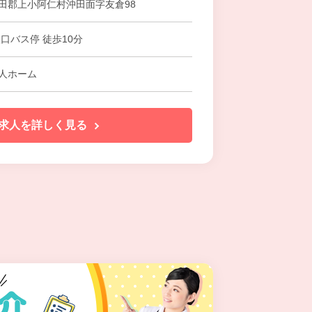
田郡上小阿仁村沖田面字友倉98
口バス停 徒歩10分
人ホーム
求人を詳しく見る