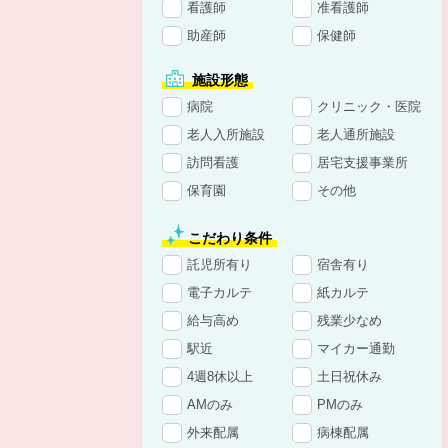
看護師
准看護師
助産師
保健師
施設形態
病院
クリニック・医院
老人入所施設
老人通所施設
訪問看護
居宅支援事業所
保育園
その他
こだわり条件
託児所有り
宿舎有り
電子カルテ
紙カルテ
給与高め
残業少なめ
駅近
マイカー通勤
4週8休以上
土日祝休み
AMのみ
PMのみ
外来配属
病棟配属