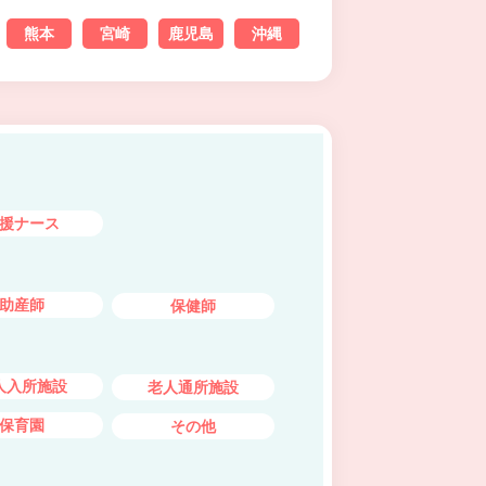
熊本
宮崎
鹿児島
沖縄
援ナース
助産師
保健師
人入所施設
老人通所施設
保育園
その他