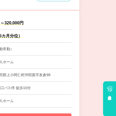
円～320,000円
.5カ月分位）
勤常勤）
人ホーム
田郡上小阿仁村沖田面字友倉98
口バス停 徒歩10分
会員登録
人ホーム