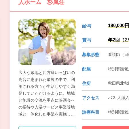
人ホーム 杉風荘
180,000
給与
年2回（2
賞与
募集形態
看護師（日
配属
特別養護老
広大な敷地と四方緑いっぱいの
高台に恵まれた環境の中で、利
住所
秋田県北秋
用される方々が生活しやすく満
足していただけるように、地域
アクセス
バス 大海入
と施設の交流を重点に映画会へ
の招待や入浴サービス事業等地
診療科目
特別養護老
域と一体化した事業を実施して
おります。