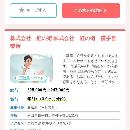
キープする
この求人の詳細
株式会社 虹の街 株式会社 虹の街 横手営
業所
ご家庭で介護を必要としている人を
まごころサポートさせていただきま
す。 平成元年4月『寝たきりの高齢
者・身体に障害のある方々』の思い
である「お風呂に入りたい」という
正社員・パート
願望をかなえることが、長寿社会に
おける老人福祉サービスの充実を目
225,000円～247,000円
給与
指す私たちの使命であるとの信念か
ら、急速に進む日本の高齢化社会に
年2回（3.0ヶ月分位）
賞与
おける福祉サービスの中から在宅福
募集形態
看護師（日勤常勤）
祉サービスに着眼し、更には「労
力」と「時間」を必要とする「訪問
住所
秋田県横手市三本柳字寺田135-3
入浴サービス」を広く必要としてい
アクセス
奥羽本線 横手駅より車で7分
る方々に提供していくために、「株
式会社 虹の街」は設立されまし