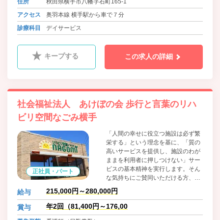
住所
秋田県横手市八幡字石町165-1
アクセス
奥羽本線 横手駅から車で７分
診療科目
デイサービス
キープする
この求人の詳細
社会福祉法人 あけぼの会 歩行と言葉のリハ
ビリ空間なごみ横手
「人間の幸せに役立つ施設は必ず繁
栄する」という理念を基に、「質の
高いサービスを提供し、施設のわが
ままを利用者に押しつけない」サー
ビスの基本精神を実行します。そん
正社員・パート
な気持ちにご賛同いただける方、お
気軽にお問合せください。
215,000円～280,000円
給与
年2回（81,400円～176,00
賞与