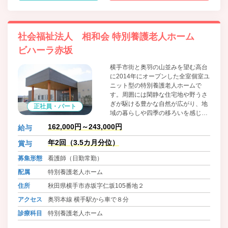
社会福祉法人 相和会 特別養護老人ホーム
ビハーラ赤坂
横手市街と奥羽の山並みを望む高台
に2014年にオープンした全室個室ユ
ニット型の特別養護老人ホームで
す。周囲には閑静な住宅地や野うさ
ぎが駆ける豊かな自然が広がり、地
正社員・パート
域の暮らしや四季の移ろいを感じる
ことができます。 施設名「ビハー
162,000円～243,000円
給与
ラ」はサンスクリット語で「安住・
休養の場所」を意味します。当施設
年2回（3.5カ月分位）
賞与
では、各ユニットに専属のスタッフ
募集形態
看護師（日勤常勤）
を配置し、顔なじみの関係でご入居
者一人ひとりの個性や生活リズムを
配属
特別養護老人ホーム
尊重した暮らしをサポートするユニ
住所
秋田県横手市赤坂字仁坂105番地２
ットケアに取り組んでおり、日々の
暮らしの中で「心身のやすらぎ・く
アクセス
奥羽本線 横手駅から車で８分
つろぎ」を感じていただけるよう心
診療科目
特別養護老人ホーム
掛けています。