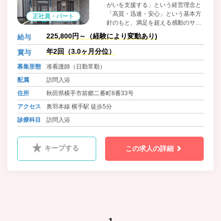
がいを支援する」という経営理念と
「高質・迅速・安心」という基本方
正社員・パート
針のもと、満足を超える感動のサー
ビスをご提供します。
225,800円～（経験により変動あり)
給与
年2回（3.0ヶ月分位）
賞与
募集形態
准看護師（日勤常勤）
配属
訪問入浴
住所
秋田県横手市前郷二番町8番33号
アクセス
奥羽本線 横手駅 徒歩5分
診療科目
訪問入浴
キープする
この求人の詳細