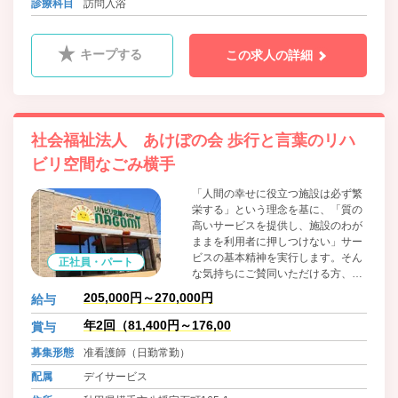
診療科目
訪問入浴
た。
キープする
この求人の詳細
社会福祉法人 あけぼの会 歩行と言葉のリハ
ビリ空間なごみ横手
「人間の幸せに役立つ施設は必ず繁
栄する」という理念を基に、「質の
高いサービスを提供し、施設のわが
ままを利用者に押しつけない」サー
ビスの基本精神を実行します。そん
正社員・パート
な気持ちにご賛同いただける方、お
気軽にお問合せください。
205,000円～270,000円
給与
年2回（81,400円～176,00
賞与
募集形態
准看護師（日勤常勤）
配属
デイサービス