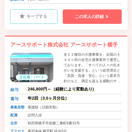
キープする
この求人の詳細
アースサポート株式会社 アースサポート横手
全２２種目の介護事業を、全国の４
４０ヶ所の在宅介護事業所で運営し
ております。「すべての人々の生き
がいを支援する」という経営理念と
「高質・迅速・安心」という基本方
正社員・パート
針のもと、満足を超える感動のサー
ビスをご提供します。
246,800円～（経験により変動あり)
給与
年2回（3.0ヶ月分位）
賞与
募集形態
看護師（日勤常勤）
配属
訪問入浴
住所
秋田県横手市前郷二番町8番33号
アクセス
奥羽本線 横手駅 徒歩5分