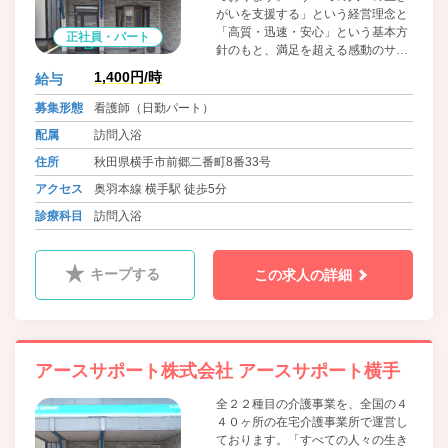
がいを支援する」という経営理念と
「高質・迅速・安心」という基本方
正社員・パート
針のもと、満足を超える感動のサー
ビスをご提供します。
1,400円/時
給与
募集形態
看護師（日勤パート）
配属
訪問入浴
住所
秋田県横手市前郷二番町8番33号
アクセス
奥羽本線 横手駅 徒歩5分
診療科目
訪問入浴
キープする
この求人の詳細
アースサポート株式会社 アースサポート横手
全２２種目の介護事業を、全国の４
４０ヶ所の在宅介護事業所で運営し
ております。「すべての人々の生き