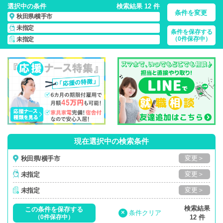
選択中の条件
検索結果 12 件
条件を変更
秋田県/横手市
未指定
条件を保存する
秋田県/横手市/正社員・パート・応援ナース・派遣
の 看護師求
（0件保存中）
未指定
人・派遣・転職・募集一覧
現在選択中の検索条件
変更＞
秋田県/横手市
変更＞
未指定
変更＞
未指定
検索結果
この条件を保存する
×
条件クリア
（0件保存中）
12 件