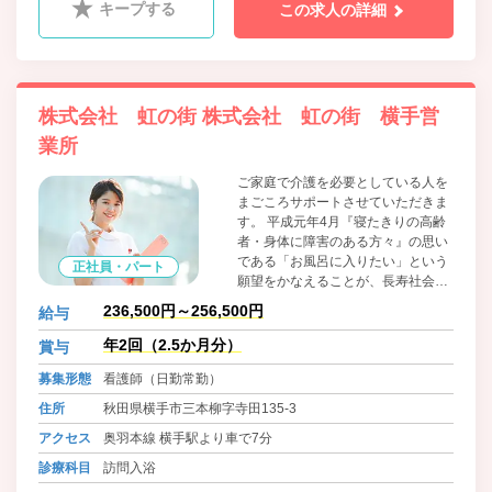
キープする
この求人の詳細
株式会社 虹の街 株式会社 虹の街 横手営
業所
ご家庭で介護を必要としている人を
まごころサポートさせていただきま
す。 平成元年4月『寝たきりの高齢
者・身体に障害のある方々』の思い
である「お風呂に入りたい」という
正社員・パート
願望をかなえることが、長寿社会に
おける老人福祉サービスの充実を目
236,500円～256,500円
給与
指す私たちの使命であるとの信念か
ら、急速に進む日本の高齢化社会に
年2回（2.5か月分）
賞与
おける福祉サービスの中から在宅福
募集形態
看護師（日勤常勤）
祉サービスに着眼し、更には「労
力」と「時間」を必要とする「訪問
住所
秋田県横手市三本柳字寺田135-3
入浴サービス」を広く必要としてい
アクセス
奥羽本線 横手駅より車で7分
る方々に提供していくために、「株
式会社 虹の街」は設立されまし
診療科目
訪問入浴
た。