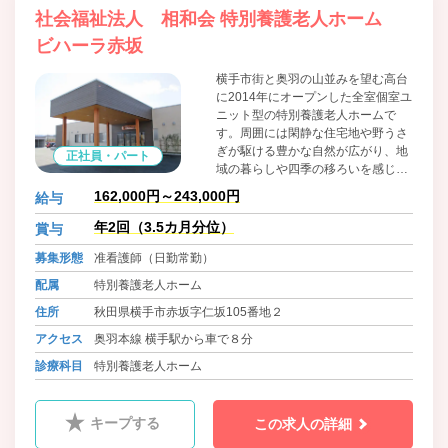
社会福祉法人 相和会 特別養護老人ホーム
ビハーラ赤坂
横手市街と奥羽の山並みを望む高台
に2014年にオープンした全室個室ユ
ニット型の特別養護老人ホームで
す。周囲には閑静な住宅地や野うさ
ぎが駆ける豊かな自然が広がり、地
正社員・パート
域の暮らしや四季の移ろいを感じる
ことができます。 施設名「ビハー
162,000円～243,000円
給与
ラ」はサンスクリット語で「安住・
休養の場所」を意味します。当施設
年2回（3.5カ月分位）
賞与
では、各ユニットに専属のスタッフ
募集形態
准看護師（日勤常勤）
を配置し、顔なじみの関係でご入居
者一人ひとりの個性や生活リズムを
配属
特別養護老人ホーム
尊重した暮らしをサポートするユニ
住所
秋田県横手市赤坂字仁坂105番地２
ットケアに取り組んでおり、日々の
暮らしの中で「心身のやすらぎ・く
アクセス
奥羽本線 横手駅から車で８分
つろぎ」を感じていただけるよう心
診療科目
特別養護老人ホーム
掛けています。
キープする
この求人の詳細