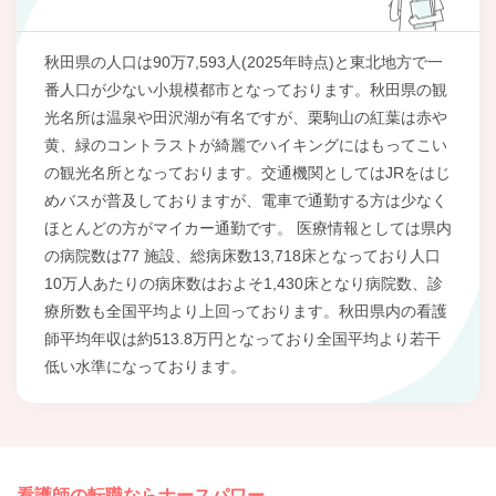
秋田県の人口は90万7,593人(2025年時点)と東北地方で一
番人口が少ない小規模都市となっております。秋田県の観
光名所は温泉や田沢湖が有名ですが、栗駒山の紅葉は赤や
黄、緑のコントラストが綺麗でハイキングにはもってこい
の観光名所となっております。交通機関としてはJRをはじ
めバスが普及しておりますが、電車で通勤する方は少なく
ほとんどの方がマイカー通勤です。 医療情報としては県内
の病院数は77 施設、総病床数13,718床となっており人口
10万人あたりの病床数はおよそ1,430床となり病院数、診
療所数も全国平均より上回っております。秋田県内の看護
師平均年収は約513.8万円となっており全国平均より若干
低い水準になっております。
看護師の転職ならナースパワー