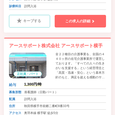
診療科目
訪問入浴
キープする
この求人の詳細
アースサポート株式会社 アースサポート横手
全２２種目の介護事業を、全国の４
４０ヶ所の在宅介護事業所で運営し
ております。「すべての人々の生き
がいを支援する」という経営理念と
「高質・迅速・安心」という基本方
正社員・パート
針のもと、満足を超える感動のサー
ビスをご提供します。
1,300円/時
給与
募集形態
准看護師（日勤パート）
配属
訪問入浴
住所
秋田県横手市前郷二番町8番33号
アクセス
奥羽本線 横手駅 徒歩5分