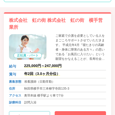
株式会社 虹の街 株式会社 虹の街 横手営
業所
ご家庭で介護を必要としている人を
まごころサポートさせていただきま
す。 平成元年4月『寝たきりの高齢
者・身体に障害のある方々』の思い
である「お風呂に入りたい」という
正社員・パート
願望をかなえることが、長寿社会に
おける老人福祉サービスの充実を目
225,000円～247,000円
給与
指す私たちの使命であるとの信念か
ら、急速に進む日本の高齢化社会に
年2回（3.0ヶ月分位）
賞与
おける福祉サービスの中から在宅福
募集形態
准看護師（日勤常勤）
祉サービスに着眼し、更には「労
力」と「時間」を必要とする「訪問
住所
秋田県横手市三本柳字寺田135-3
入浴サービス」を広く必要としてい
アクセス
奥羽本線 横手駅より車で7分
る方々に提供していくために、「株
式会社 虹の街」は設立されまし
診療科目
訪問入浴
た。