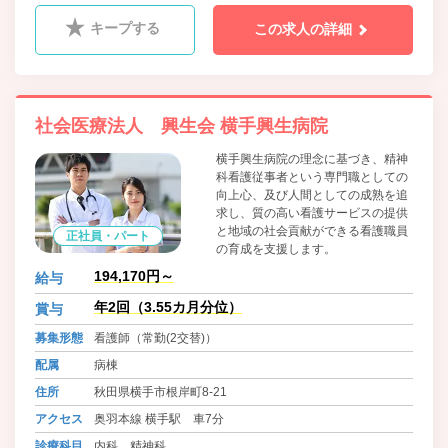
キープする
この求人の詳細
社会医療法人 興生会 横手興生病院
横手興生病院の理念に基づき、精神
科看護従事者という専門職としての
向上心、及び人間としての成熟を追
求し、質の高い看護サービスの提供
と地域の社会貢献ができる看護職員
正社員・パート
の育成を支援します。
194,170円～
給与
年2回（3.55カ月分位）
賞与
募集形態
看護師（常勤(2交替)）
配属
病棟
住所
秋田県横手市根岸町8-21
アクセス
奥羽本線 横手駅 車7分
診療科目
内科、精神科