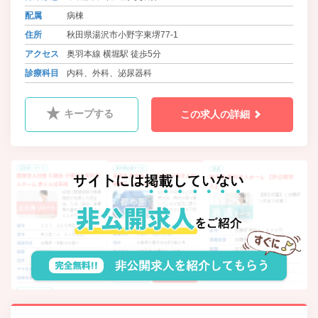
配属
病棟
住所
秋田県湯沢市小野字東堺77-1
アクセス
奥羽本線 横堀駅 徒歩5分
診療科目
内科、外科、泌尿器科
キープする
この求人の詳細