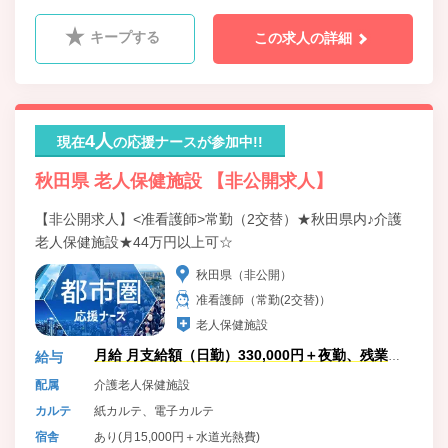
キープする
この求人の詳細
4人
現在
の応援ナースが参加中!!
秋田県 老人保健施設 【非公開求人】
【非公開求人】<准看護師>常勤（2交替）★秋田県内♪介護
老人保健施設★44万円以上可☆
秋田県（非公開）
准看護師（常勤(2交替)）
老人保健施設
月給 月支給額（日勤）330,000円＋夜勤、残業手
給与
当（月37万円以上可）
配属
介護老人保健施設
カルテ
紙カルテ、電子カルテ
宿舎
あり(月15,000円＋水道光熱費)