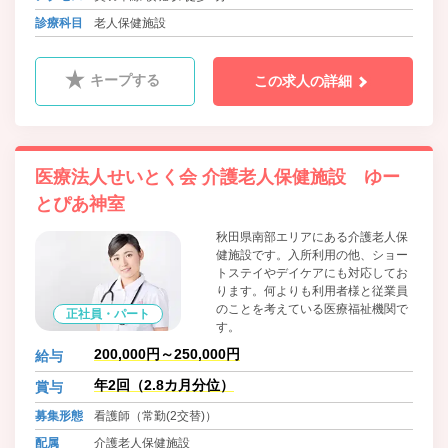
診療科目
老人保健施設
キープする
この求人の詳細
医療法人せいとく会 介護老人保健施設 ゆー
とぴあ神室
秋田県南部エリアにある介護老人保
健施設です。入所利用の他、ショー
トステイやデイケアにも対応してお
ります。何よりも利用者様と従業員
のことを考えている医療福祉機関で
正社員・パート
す。
200,000円～250,000円
給与
年2回（2.8カ月分位）
賞与
募集形態
看護師（常勤(2交替)）
配属
介護老人保健施設