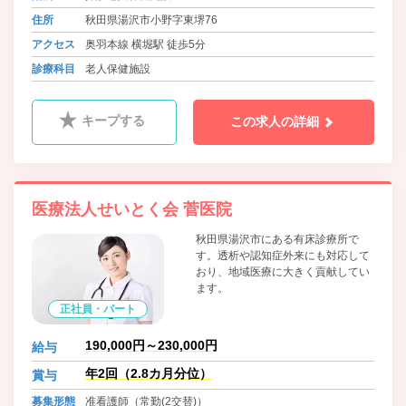
住所
秋田県湯沢市小野字東堺76
アクセス
奥羽本線 横堀駅 徒歩5分
診療科目
老人保健施設
キープする
この求人の詳細
医療法人せいとく会 菅医院
秋田県湯沢市にある有床診療所で
す。透析や認知症外来にも対応して
おり、地域医療に大きく貢献してい
ます。
正社員・パート
190,000円～230,000円
給与
年2回（2.8カ月分位）
賞与
募集形態
准看護師（常勤(2交替)）