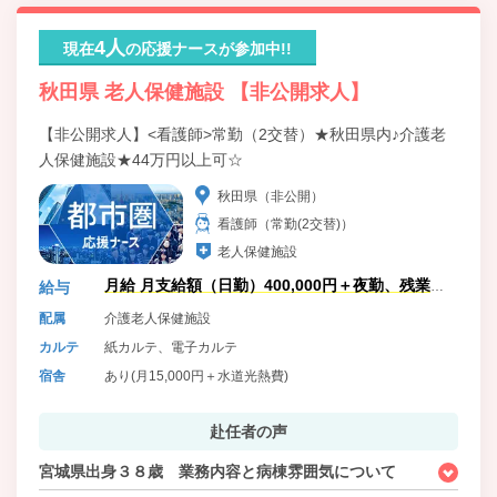
4人
現在
の応援ナースが参加中!!
秋田県 老人保健施設 【非公開求人】
【非公開求人】<看護師>常勤（2交替）★秋田県内♪介護老
人保健施設★44万円以上可☆
秋田県（非公開）
看護師（常勤(2交替)）
老人保健施設
月給 月支給額（日勤）400,000円＋夜勤、残業手
給与
当（月44万円以上可）
配属
介護老人保健施設
カルテ
紙カルテ、電子カルテ
宿舎
あり(月15,000円＋水道光熱費)
赴任者の声
宮城県出身３８歳 業務内容と病棟雰囲気について