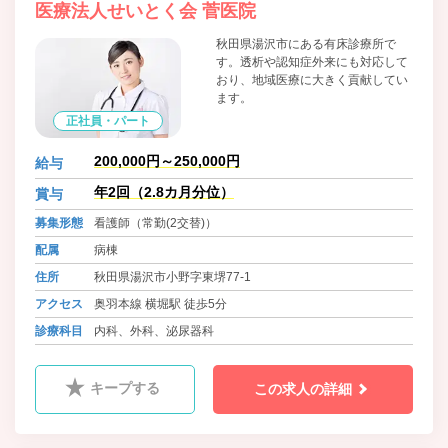
医療法人せいとく会 菅医院
秋田県湯沢市にある有床診療所で
す。透析や認知症外来にも対応して
おり、地域医療に大きく貢献してい
ます。
正社員・パート
200,000円～250,000円
給与
年2回（2.8カ月分位）
賞与
募集形態
看護師（常勤(2交替)）
配属
病棟
住所
秋田県湯沢市小野字東堺77-1
アクセス
奥羽本線 横堀駅 徒歩5分
診療科目
内科、外科、泌尿器科
キープする
この求人の詳細