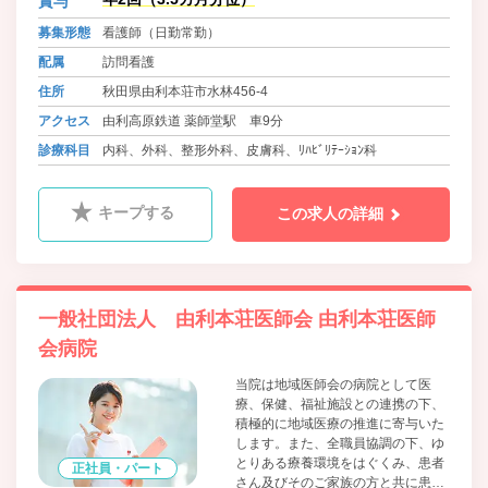
賞与
と誇りをもって、安全で良質な医療
募集形態
看護師（日勤常勤）
と心のこもった介護の提供に努めま
す。
配属
訪問看護
住所
秋田県由利本荘市水林456-4
アクセス
由利高原鉄道 薬師堂駅 車9分
診療科目
内科、外科、整形外科、皮膚科、ﾘﾊﾋﾞﾘﾃｰｼｮﾝ科
キープする
この求人の詳細
一般社団法人 由利本荘医師会 由利本荘医師
会病院
当院は地域医師会の病院として医
療、保健、福祉施設との連携の下、
積極的に地域医療の推進に寄与いた
します。また、全職員協調の下、ゆ
とりある療養環境をはぐくみ、患者
正社員・パート
さん及びそのご家族の方と共に患者