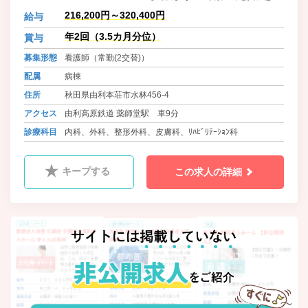
さんのノーマライゼーションを目指
216,200円～320,400円
給与
して努力いたします。全職員は常に
研鑽を積み最新の知識を求め、責任
年2回（3.5カ月分位）
賞与
と誇りをもって、安全で良質な医療
募集形態
看護師（常勤(2交替)）
と心のこもった介護の提供に努めま
す。
配属
病棟
住所
秋田県由利本荘市水林456-4
アクセス
由利高原鉄道 薬師堂駅 車9分
診療科目
内科、外科、整形外科、皮膚科、ﾘﾊﾋﾞﾘﾃｰｼｮﾝ科
キープする
この求人の詳細