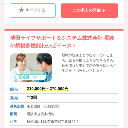
キープする
この求人の詳細
池田ライフサポート＆システム株式会社 看護
小規模多機能わかばイースト
地域の皆さまとつながっているま
ち。誰もが集うことができるまち。
住み慣れた場所での心豊かにくらす
生活をサポートいたします。
正社員・パート
210,000円～270,000円
給与
年2回
賞与
募集形態
准看護師（日勤常勤）
配属
看護小規模多機能
住所
秋田県由利本荘市荒町字真城42-2