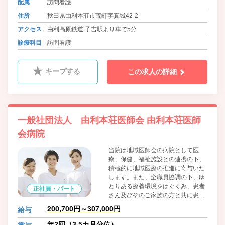
配属
訪問看護
住所
秋田県由利本荘市荒町字真城42-2
アクセス
由利高原鉄道 子吉駅より車で5分
診療科目
訪問看護
キープする
この求人の詳細
一般社団法人 由利本荘医師会 由利本荘医師
会病院
当院は地域医師会の病院として医
療、保健、福祉施設との連携の下、
積極的に地域医療の推進に寄与いた
します。また、全職員協調の下、ゆ
とりある療養環境をはぐくみ、患者
正社員・パート
さん及びそのご家族の方と共に患者
さんのノーマライゼーションを目指
200,700円～307,000円
給与
して努力いたします。全職員は常に
研鑽を積み最新の知識を求め、責任
年2回（3.5カ月分位）