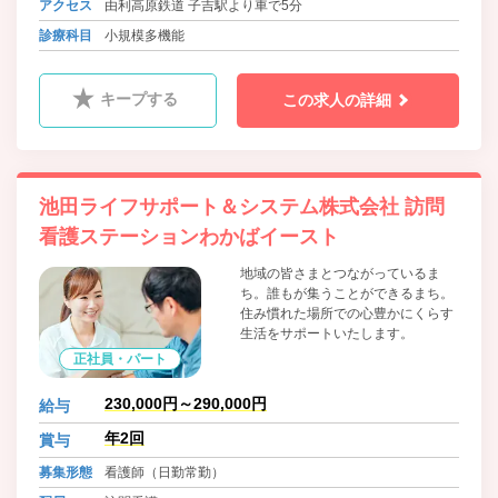
アクセス
由利高原鉄道 子吉駅より車で5分
診療科目
小規模多機能
キープする
この求人の詳細
池田ライフサポート＆システム株式会社 訪問
看護ステーションわかばイースト
地域の皆さまとつながっているま
ち。誰もが集うことができるまち。
住み慣れた場所での心豊かにくらす
生活をサポートいたします。
正社員・パート
230,000円～290,000円
給与
年2回
賞与
募集形態
看護師（日勤常勤）