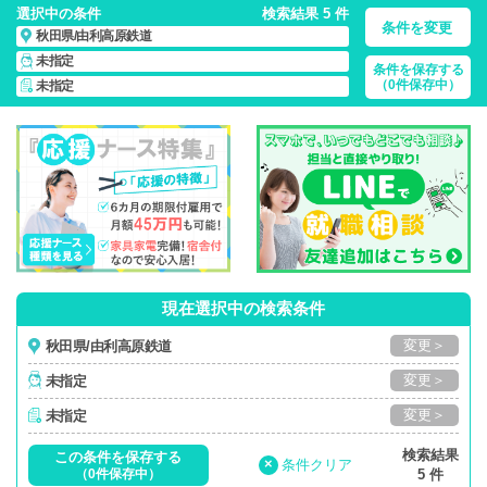
選択中の条件
検索結果 5 件
条件を変更
秋田県/由利高原鉄道
未指定
条件を保存する
秋田県/由利高原鉄道/正社員・パート・応援ナース・派遣
の
（0件保存中）
未指定
看護師求人・派遣・転職・募集一覧
現在選択中の検索条件
変更＞
秋田県/由利高原鉄道
変更＞
未指定
変更＞
未指定
検索結果
この条件を保存する
×
条件クリア
（0件保存中）
5 件