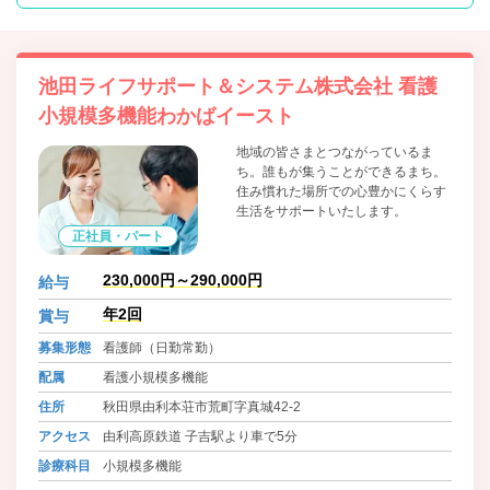
池田ライフサポート＆システム株式会社 看護
小規模多機能わかばイースト
地域の皆さまとつながっているま
ち。誰もが集うことができるまち。
住み慣れた場所での心豊かにくらす
生活をサポートいたします。
正社員・パート
230,000円～290,000円
給与
年2回
賞与
募集形態
看護師（日勤常勤）
配属
看護小規模多機能
住所
秋田県由利本荘市荒町字真城42-2
アクセス
由利高原鉄道 子吉駅より車で5分
診療科目
小規模多機能