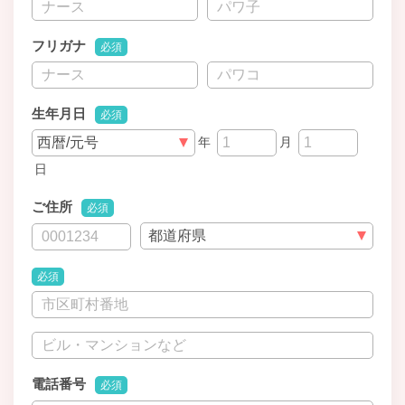
フリガナ
必須
生年月日
必須
年
月
日
ご住所
必須
必須
電話番号
必須