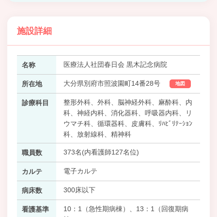
施設詳細
医療法人社団春日会 黒木記念病院
名称
大分県別府市照波園町14番28号
所在地
地図
整形外科、外科、脳神経外科、麻酔科、内
診療科目
科、神経内科、消化器科、呼吸器内科、リ
ウマチ科、循環器科、皮膚科、ﾘﾊﾋﾞﾘﾃｰｼｮﾝ
科、放射線科、精神科
373名(内看護師127名位)
職員数
電子カルテ
カルテ
300床以下
病床数
10：1（急性期病棟）、13：1（回復期病
看護基準