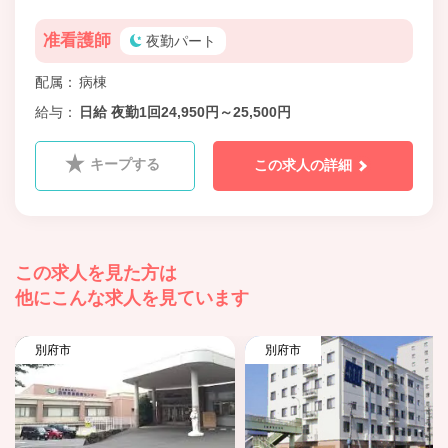
准看護師
夜勤パート
配属
病棟
給与
日給 夜勤1回24,950円～25,500円
キープする
この求人の詳細
この求人を見た方は
他にこんな求人を見ています
別府市
別府市