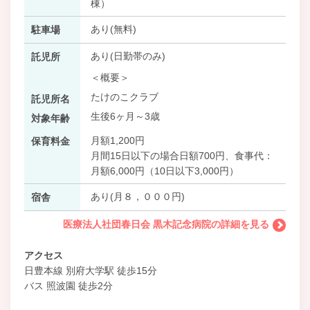
棟）
あり(無料)
駐車場
あり(日勤帯のみ)
託児所
＜概要＞
たけのこクラブ
託児所名
生後6ヶ月～3歳
対象年齢
月額1,200円
保育料金
月間15日以下の場合日額700円、食事代：
月額6,000円（10日以下3,000円）
あり(月８，０００円)
宿舎
医療法人社団春日会 黒木記念病院の詳細を見る
アクセス
日豊本線 別府大学駅 徒歩15分
バス 照波園 徒歩2分