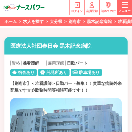
メニュー
ログイン
会員登録
初めての方
ホーム
求人を探す
大分県
別府市
黒木記念病院
准看護
医療法人社団春日会 黒木記念病院
資格
准看護師
雇用形態
日勤パート
宿舎あり
託児所あり
駐車場あり
【別府市】＜准看護師＞日勤パート募集！！貴重な病院外来
配属です☆彡勤務時間等相談可能です！！