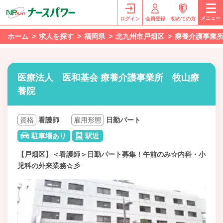
メニュー
ログイン
会員登録
初めての方
ホーム
求人を探す
福岡県
北九州市戸畑区
療養介護事業
医療法人 医和基会 療養介護事業所 牧山療
養院
資格
看護師
雇用形態
日勤パート
駐車場あり
駅近
【戸畑区】＜看護師＞日勤パート募集！午前のみ☆内科・小
児科の外来業務☆彡