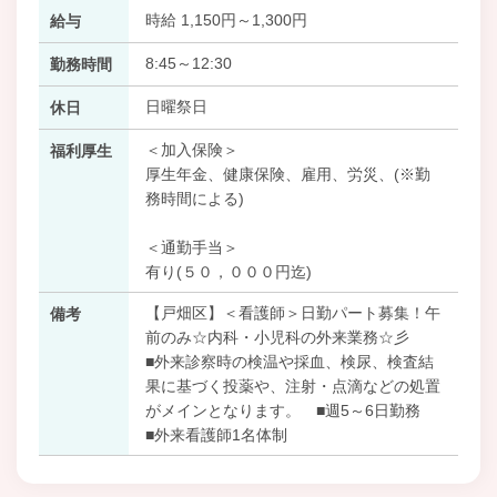
時給 1,150円～1,300円
給与
8:45～12:30
勤務時間
日曜祭日
休日
＜加入保険＞
福利厚生
厚生年金、健康保険、雇用、労災、(※勤
務時間による)
＜通勤手当＞
有り(５０，０００円迄)
【戸畑区】＜看護師＞日勤パート募集！午
備考
前のみ☆内科・小児科の外来業務☆彡
■外来診察時の検温や採血、検尿、検査結
果に基づく投薬や、注射・点滴などの処置
がメインとなります。 ■週5～6日勤務
■外来看護師1名体制