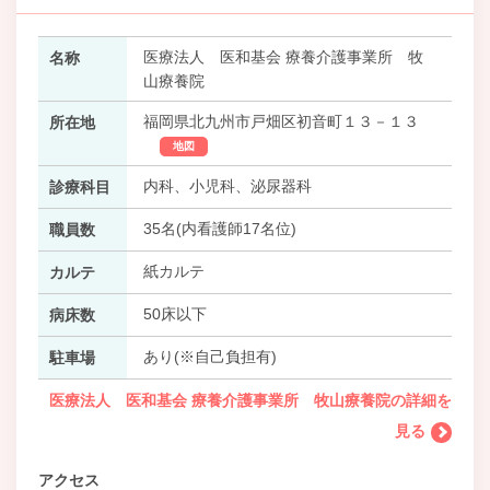
医療法人 医和基会 療養介護事業所 牧
名称
山療養院
福岡県北九州市戸畑区初音町１３－１３
所在地
地図
内科、小児科、泌尿器科
診療科目
35名(内看護師17名位)
職員数
紙カルテ
カルテ
50床以下
病床数
あり(※自己負担有)
駐車場
医療法人 医和基会 療養介護事業所 牧山療養院の詳細を
見る
アクセス