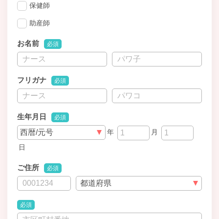
保健師
助産師
お名前
必須
フリガナ
必須
生年月日
必須
年
月
日
ご住所
必須
必須