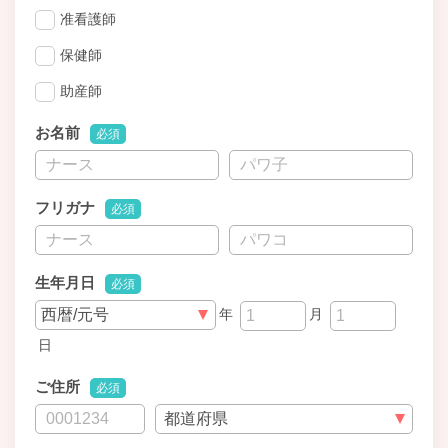
准看護師
保健師
助産師
お名前
必須
フリガナ
必須
生年月日
必須
年
月
日
ご住所
必須