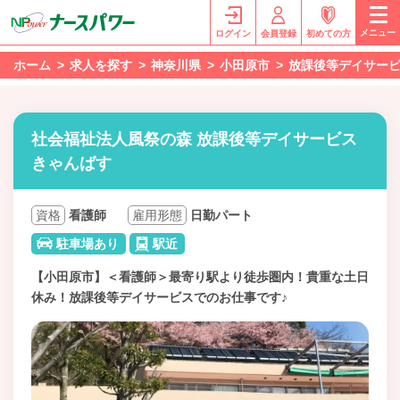
メニュー
ログイン
会員登録
初めての方
ホーム
求人を探す
神奈川県
小田原市
放課後等デイサー
社会福祉法人風祭の森 放課後等デイサービス
きゃんばす
資格
看護師
雇用形態
日勤パート
駐車場あり
駅近
【小田原市】＜看護師＞最寄り駅より徒歩圏内！貴重な土日
休み！放課後等デイサービスでのお仕事です♪