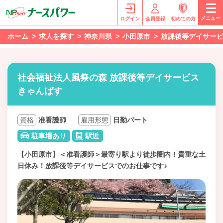
メニュー
ログイン
会員登録
初めての方
ホーム
求人を探す
神奈川県
小田原市
放課後等デイサー
社会福祉法人風祭の森 放課後等デイサービス
きゃんばす
資格
准看護師
雇用形態
日勤パート
駐車場あり
駅近
【小田原市】＜准看護師＞最寄り駅より徒歩圏内！貴重な土
日休み！放課後等デイサービスでのお仕事です♪