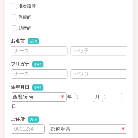
准看護師
保健師
助産師
お名前
必須
フリガナ
必須
生年月日
必須
年
月
日
ご住所
必須