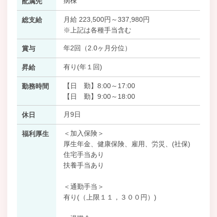
病棟
配属先
月給 223,500円～337,980円
総支給
※上記は各種手当含む
年2回（2.0ヶ月分位）
賞与
有り(年１回)
昇給
【日 勤】8:00～17:00
勤務時間
【日 勤】9:00～18:00
月9日
休日
＜加入保険＞
福利厚生
厚生年金、健康保険、雇用、労災、(社保)
住宅手当あり
扶養手当あり
＜通勤手当＞
有り(（上限１１，３００円）)