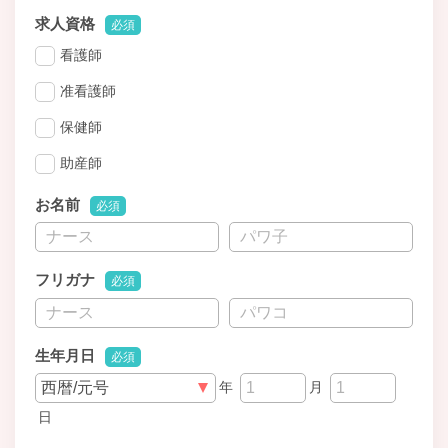
求人資格
必須
看護師
准看護師
保健師
助産師
お名前
必須
フリガナ
必須
生年月日
必須
年
月
日