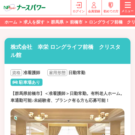
メニュー
ログイン
会員登録
初めての方
ホーム
求人を探す
群馬県
前橋市
ロングライフ前橋 ク
株式会社 幸栄 ロングライフ前橋 クリスタ
ル館
資格
准看護師
雇用形態
日勤常勤
駐車場あり
【群馬県前橋市】＜准看護師＞日勤常勤。有料老人ホーム。
車通勤可能♪未経験者、ブランク有る方も応募可能！