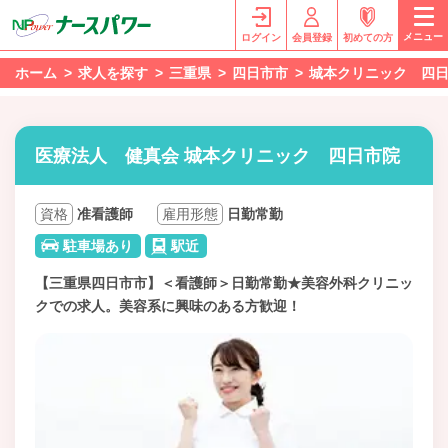
メニュー
ログイン
会員登録
初めての方
ホーム
求人を探す
三重県
四日市市
城本クリニック 四
医療法人 健真会 城本クリニック 四日市院
資格
准看護師
雇用形態
日勤常勤
駐車場あり
駅近
【三重県四日市市】＜看護師＞日勤常勤★美容外科クリニッ
クでの求人。美容系に興味のある方歓迎！