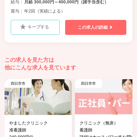
給与
月給 300,000円～400,000円（諸手当含む）
賞与
年2回（実績による）
キープする
この求人の詳細
この求人を見た方は
他にこんな求人を見ています
四日市市
四日市市
やましたクリニック
クリニック（無床）
准看護師
看護師