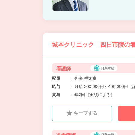
城本クリニック 四日市院の看
看護師
日勤常勤
配属
:
外来,手術室
給与
:
月給 300,000円～400,000
賞与
:
年2回（実績による）
キープする
日勤常勤