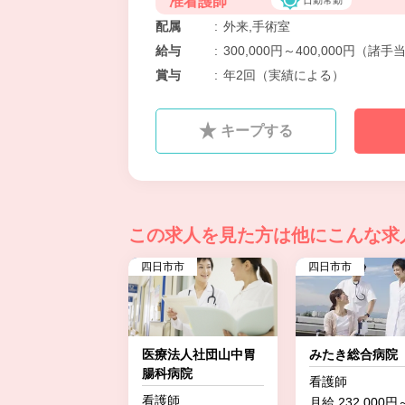
准看護師
配属
:
外来,手術室
給与
:
300,000円～400,000円（諸
賞与
:
年2回（実績による）
キープする
この求人を見た方は
他にこんな求
四日市市
四日市市
医療法人社団山中胃
みたき総合病院
腸科病院
看護師
看護師
月給 232,000円