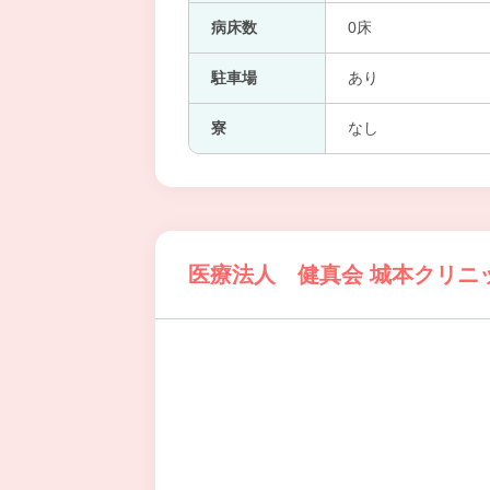
病床数
0床
駐車場
あり
寮
なし
医療法人 健真会 城本クリニ