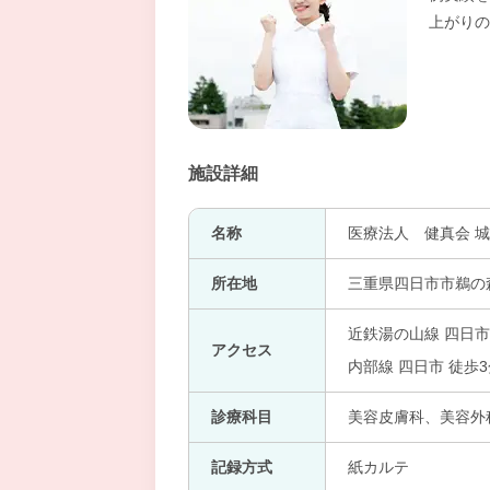
上がりの
施設詳細
名称
医療法人 健真会 
所在地
三重県四日市市鵜の森
近鉄湯の山線 四日市
アクセス
内部線 四日市 徒歩
診療科目
美容皮膚科、美容外
記録方式
紙カルテ