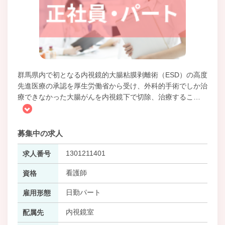
群馬県内で初となる内視鏡的大腸粘膜剥離術（ESD）の高度
先進医療の承認を厚生労働省から受け、外科的手術でしか治
療できなかった大腸がんを内視鏡下で切除、治療するこ
…
募集中の求人
1301211401
求人番号
看護師
資格
日勤パート
雇用形態
内視鏡室
配属先