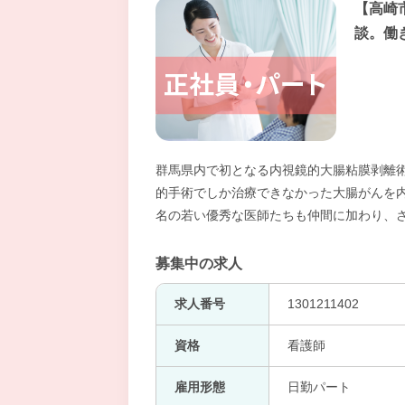
【高崎
談。働
群馬県内で初となる内視鏡的大腸粘膜剥離術
的手術でしか治療できなかった大腸がんを
名の若い優秀な医師たちも仲間に加わり、
募集中の求人
求人番号
1301211402
資格
看護師
雇用形態
日勤パート