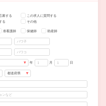
応募する
この求人に質問する
する
その他
准看護師
保健師
助産師
年
月
日