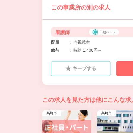
この事業所の別の求人
看護師
日勤パート
配属
:
内視鏡室
給与
:
時給 1,400円～
キープする
この求人を見た方は
他にこんな求
高崎市
高崎市