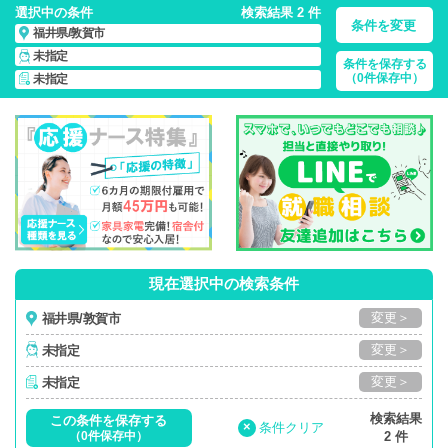
選択中の条件
検索結果 2 件
条件を変更
福井県/敦賀市
未指定
条件を保存する
福井県/敦賀市/正社員・パート・応援ナース・派遣
の 看護師求
（0件保存中）
未指定
人・派遣・転職・募集一覧
現在選択中の検索条件
変更＞
福井県/敦賀市
変更＞
未指定
変更＞
未指定
検索結果
この条件を保存する
×
条件クリア
（0件保存中）
2 件