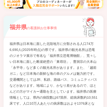
福井県
の看護師お仕事事情
福井県は日本海に面した北陸地方に分類される人口74万
6,690人(2025年時点)の県です。福井県の観光名所は恐竜
のジオラマ展示で有名な「福井県立恐竜博物館」、荒々し
い日本海に面した断崖絶壁の「東尋坊」、曹洞宗の大本山
「永平寺」など多くの観光名所があります。また、「越前
ガニ」など日本海の新鮮な海の幸のグルメは魅力的です。
交通機関としてはJR、私鉄、路線バス、コミュニティバス
などがあります。地域により、かなり差があるので、ほと
んどの方がマイカー通勤を主としています。福井県の医療
情報としては、県内の病院数は67箇所、総病床数約10,551
床です。人口10万人あたりの病床数はおよそ1376床とな