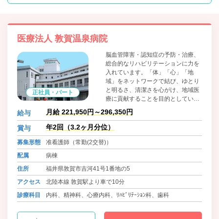
医療法人 敦賀温泉病院
脳血管障害・認知症の予防・治療、
総合的なリハビリテーションに力を
入れています。「体」「心」「地
域」をネットワークで結び、ゆとり
と明るさ、清潔さを心がけ、地域医
正社員・パート
療に貢献することを目的としていま
す。
月給 221,950円～296,350円
給与
年2回（3.2ヶ月分位）
賞与
募集形態
准看護師（常勤(2交替)）
配属
病棟
住所
福井県敦賀市吉河41号1番地の5
アクセス
北陸本線 敦賀駅より車で10分
診療科目
内科、精神科、心療内科、ﾘﾊﾋﾞﾘﾃｰｼｮﾝ科、歯科