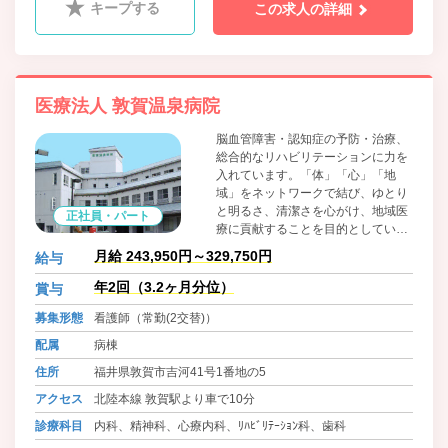
キープする
この求人の詳細
医療法人 敦賀温泉病院
脳血管障害・認知症の予防・治療、
総合的なリハビリテーションに力を
入れています。「体」「心」「地
域」をネットワークで結び、ゆとり
と明るさ、清潔さを心がけ、地域医
正社員・パート
療に貢献することを目的としていま
す。
月給 243,950円～329,750円
給与
年2回（3.2ヶ月分位）
賞与
募集形態
看護師（常勤(2交替)）
配属
病棟
住所
福井県敦賀市吉河41号1番地の5
アクセス
北陸本線 敦賀駅より車で10分
診療科目
内科、精神科、心療内科、ﾘﾊﾋﾞﾘﾃｰｼｮﾝ科、歯科