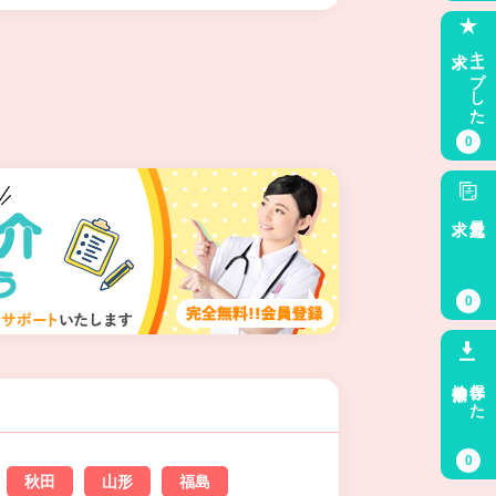
求人
キープした
0
求人
最近見た
0
検索条件
保存した
0
秋田
山形
福島