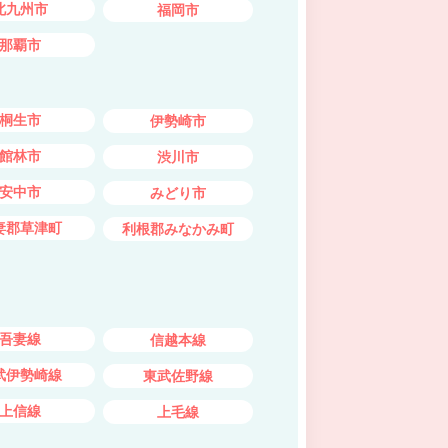
北九州市
福岡市
那覇市
桐生市
伊勢崎市
館林市
渋川市
安中市
みどり市
妻郡草津町
利根郡みなかみ町
吾妻線
信越本線
武伊勢崎線
東武佐野線
上信線
上毛線