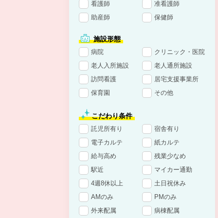
看護師
准看護師
助産師
保健師
施設形態
病院
クリニック・医院
老人入所施設
老人通所施設
訪問看護
居宅支援事業所
保育園
その他
こだわり条件
託児所有り
宿舎有り
電子カルテ
紙カルテ
給与高め
残業少なめ
駅近
マイカー通勤
4週8休以上
土日祝休み
AMのみ
PMのみ
外来配属
病棟配属