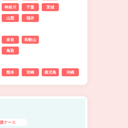
神奈川
千葉
茨城
山梨
福井
奈良
和歌山
鳥取
熊本
宮崎
鹿児島
沖縄
援ナース