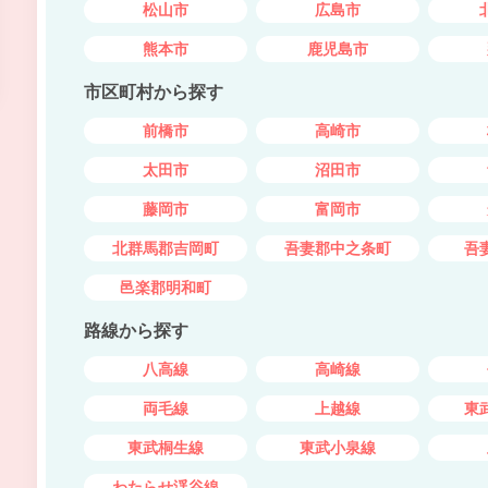
松山市
広島市
熊本市
鹿児島市
市区町村から探す
前橋市
高崎市
太田市
沼田市
藤岡市
富岡市
北群馬郡吉岡町
吾妻郡中之条町
吾
邑楽郡明和町
路線から探す
八高線
高崎線
両毛線
上越線
東
東武桐生線
東武小泉線
わたらせ渓谷線