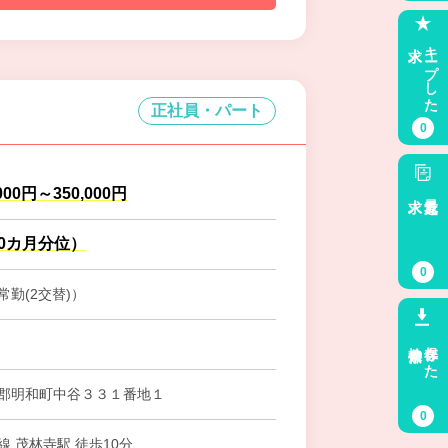
求人
キープした
正社員・パート
0
000円～350,000円
求人
最近見た
.0カ月分位）
0
勤(2交替)）
検索条件
保存した
郡明和町中谷３３１番地１
0
 茂林寺駅 徒歩10分