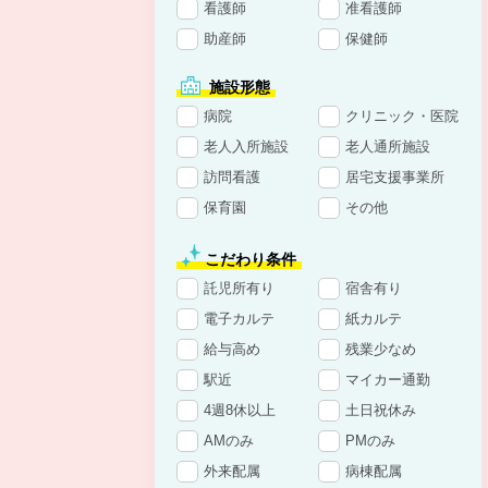
看護師
准看護師
助産師
保健師
施設形態
病院
クリニック・医院
老人入所施設
老人通所施設
訪問看護
居宅支援事業所
保育園
その他
こだわり条件
託児所有り
宿舎有り
電子カルテ
紙カルテ
給与高め
残業少なめ
駅近
マイカー通勤
4週8休以上
土日祝休み
AMのみ
PMのみ
外来配属
病棟配属