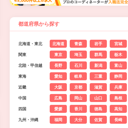
都道府県から探す
北海道・東北
北海道
青森
岩手
宮城
関東
東京
埼玉
群馬
栃木
北陸・甲信越
長野
石川
新潟
富山
東海
愛知
岐阜
三重
静岡
近畿
大阪
京都
滋賀
兵庫
中国
広島
岡山
山口
島根
四国
愛媛
香川
徳島
高知
九州・沖縄
福岡
大分
佐賀
長崎