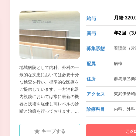
月給 320,
給与
年2回（3
賞与
募集形態
看護師（常勤
配属
病棟
地域病院として内科、外科の一
般的な疾患においては必要十分
住所
群馬県邑楽
な検査を行い、標準的な医療を
ご提供しています。一方消化器
アクセス
東武伊勢崎線
内視鏡においては常に最新の機
器と技術を駆使し高レベルの診
診療科目
内科、外科
断と治療を行っております。内
視鏡検査や手術件数は年々増加
しています。
キープする
この