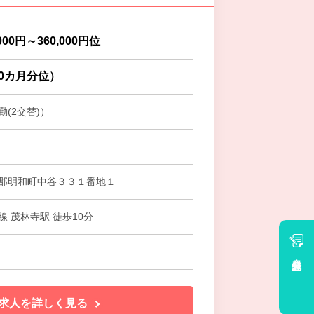
000円～360,000円位
.0カ月分位）
(2交替)）
郡明和町中谷３３１番地１
 茂林寺駅 徒歩10分
会員登録
求人を詳しく見る