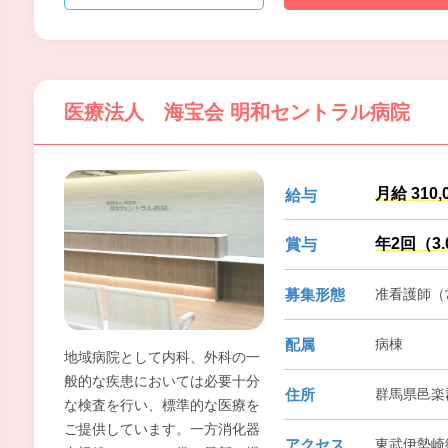
医療法人 海宝会 明和セントラル病院
月給 310,
給与
年2回（3
賞与
募集形態
准看護師（常
配属
病棟
地域病院として内科、外科の一
般的な疾患においては必要十分
住所
群馬県邑楽
な検査を行い、標準的な医療を
ご提供しています。一方消化器
アクセス
東武伊勢崎線