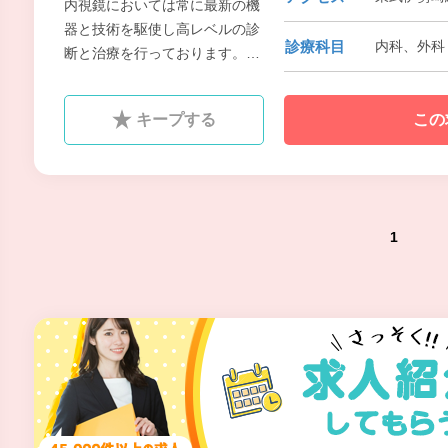
内視鏡においては常に最新の機
器と技術を駆使し高レベルの診
診療科目
内科、外科
断と治療を行っております。内
視鏡検査や手術件数は年々増加
しています。
キープする
この
1