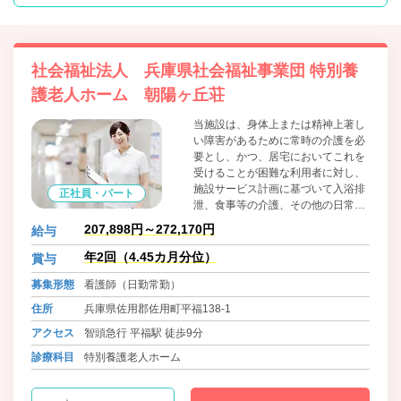
社会福祉法人 兵庫県社会福祉事業団 特別養
護老人ホーム 朝陽ヶ丘荘
当施設は、身体上または精神上著し
い障害があるために常時の介護を必
要とし、かつ、居宅においてこれを
受けることが困難な利用者に対し、
施設サービス計画に基づいて入浴排
正社員・パート
泄、食事等の介護、その他の日常生
活上の介助、機能訓練、健康管理及
207,898円～272,170円
給与
び療養上の援助を行っております。
年2回（4.45カ月分位）
賞与
募集形態
看護師（日勤常勤）
住所
兵庫県佐用郡佐用町平福138-1
アクセス
智頭急行 平福駅 徒歩9分
診療科目
特別養護老人ホーム