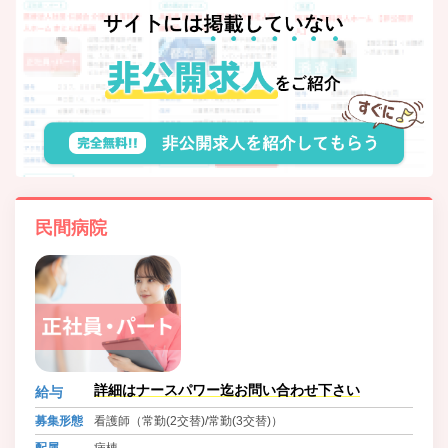
民間病院
詳細はナースパワー迄お問い合わせ下さい
給与
募集形態
看護師（常勤(2交替)/常勤(3交替)）
配属
病棟