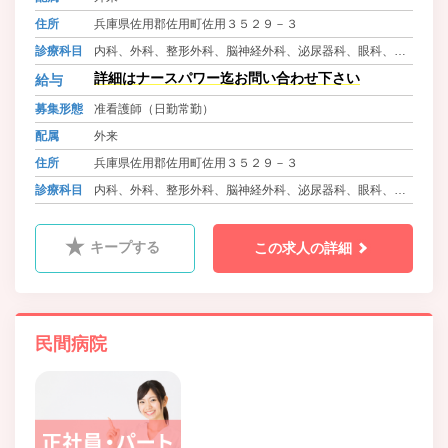
住所
兵庫県佐用郡佐用町佐用３５２９－３
診療科目
内科、外科、整形外科、脳神経外科、泌尿器科、眼科、皮
膚科、ﾘﾊﾋﾞﾘﾃｰｼｮﾝ科、リウマチ科、ｱﾚﾙｷﾞｰ科
詳細はナースパワー迄お問い合わせ下さい
給与
募集形態
准看護師（日勤常勤）
配属
外来
住所
兵庫県佐用郡佐用町佐用３５２９－３
診療科目
内科、外科、整形外科、脳神経外科、泌尿器科、眼科、皮
膚科、ﾘﾊﾋﾞﾘﾃｰｼｮﾝ科、リウマチ科、ｱﾚﾙｷﾞｰ科
キープする
この求人の詳細
民間病院