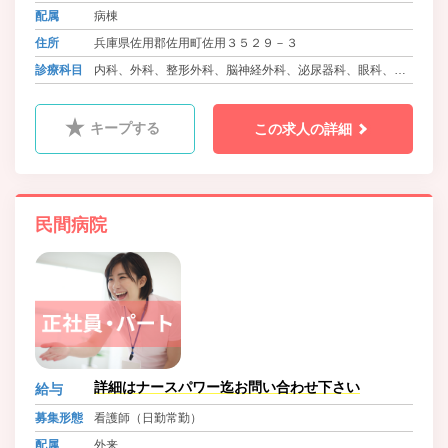
配属
病棟
住所
兵庫県佐用郡佐用町佐用３５２９－３
診療科目
内科、外科、整形外科、脳神経外科、泌尿器科、眼科、皮
膚科、ﾘﾊﾋﾞﾘﾃｰｼｮﾝ科、リウマチ科、ｱﾚﾙｷﾞｰ科
キープする
この求人の詳細
民間病院
詳細はナースパワー迄お問い合わせ下さい
給与
募集形態
看護師（日勤常勤）
配属
外来