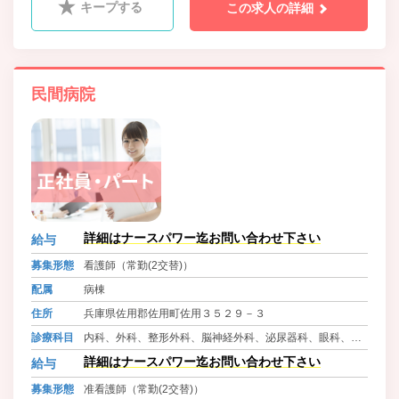
キープする
この求人の詳細
民間病院
詳細はナースパワー迄お問い合わせ下さい
給与
募集形態
看護師（常勤(2交替)）
配属
病棟
住所
兵庫県佐用郡佐用町佐用３５２９－３
診療科目
内科、外科、整形外科、脳神経外科、泌尿器科、眼科、皮
膚科、ﾘﾊﾋﾞﾘﾃｰｼｮﾝ科、リウマチ科、ｱﾚﾙｷﾞｰ科
詳細はナースパワー迄お問い合わせ下さい
給与
募集形態
准看護師（常勤(2交替)）