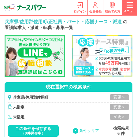
メニュー
ログイン
会員登録
初めての方
兵庫県/佐用郡佐用町/正社員・パート・応援ナース・派遣
の
看護師求人・派遣・転職・募集一覧
現在選択中の検索条件
変更＞
兵庫県/佐用郡佐用町
変更＞
未指定
変更＞
未指定
検索結果
この条件を保存する
×
条件クリア
（0件保存中）
6 件