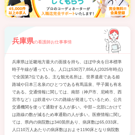
兵庫県
の看護師お仕事事情
兵庫県は近畿地方最大の面接を持ち、ほぼ中央を日本標準
時子午線が通っている。人口は530万7,856人(2025年時点)
で全国第7位である。主な観光名所は、世界遺産である姫
路城や日本三名泉のひとつである有馬温泉、甲子園も有名
である。交通情報に関しては、南部（神戸市、尼崎市、西
宮市など）は鉄道やバスの路線が発達しているため、公共
交通機関を使って通勤する人が多い。中部～北部にかけて
は路線の数が減るため車通勤の人が多い。医療情報に関し
ては、県内の病院数は340箇所あり、病床数は65,033床。
人口10万人あたりの病床数はおよそ1190床となり病院数