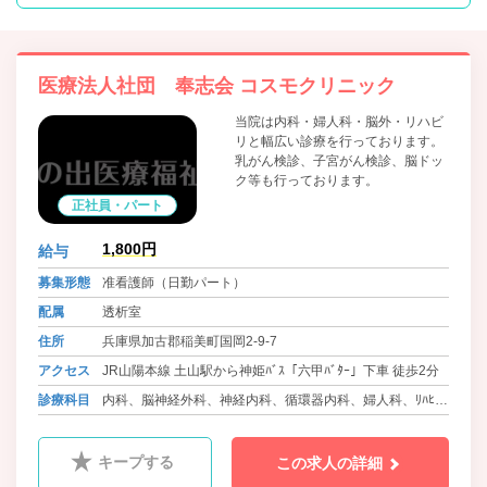
医療法人社団 奉志会 コスモクリニック
当院は内科・婦人科・脳外・リハビ
リと幅広い診療を行っております。
乳がん検診、子宮がん検診、脳ドッ
ク等も行っております。
正社員・パート
1,800円
給与
募集形態
准看護師（日勤パート）
配属
透析室
住所
兵庫県加古郡稲美町国岡2-9-7
アクセス
JR山陽本線 土山駅から神姫ﾊﾞｽ「六甲ﾊﾞﾀｰ」下車 徒歩2分
診療科目
内科、脳神経外科、神経内科、循環器内科、婦人科、ﾘﾊﾋﾞﾘ
ﾃｰｼｮﾝ科
キープする
この求人の詳細