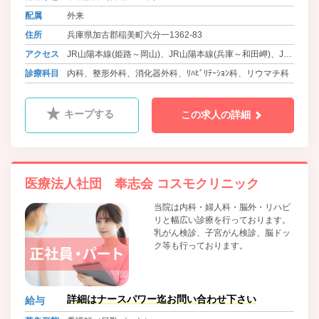
配属
外来
住所
兵庫県加古郡稲美町六分一1362-83
アクセス
JR山陽本線(姫路～岡山)、JR山陽本線(兵庫～和田岬)、JR
赤穂線、JR姫新線(姫路～佐用)、JR姫新線(佐用～新見) 土
診療科目
内科、整形外科、消化器外科、ﾘﾊﾋﾞﾘﾃｰｼｮﾝ科、リウマチ科
山駅より神姫バス「川北口」下車 徒歩3分
キープする
この求人の詳細
医療法人社団 奉志会 コスモクリニック
当院は内科・婦人科・脳外・リハビ
リと幅広い診療を行っております。
乳がん検診、子宮がん検診、脳ドッ
ク等も行っております。
詳細はナースパワー迄お問い合わせ下さい
給与