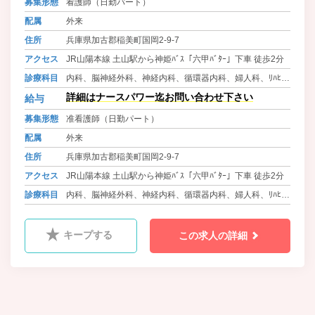
募集形態
看護師（日勤パート）
配属
外来
住所
兵庫県加古郡稲美町国岡2-9-7
アクセス
JR山陽本線 土山駅から神姫ﾊﾞｽ「六甲ﾊﾞﾀｰ」下車 徒歩2分
診療科目
内科、脳神経外科、神経内科、循環器内科、婦人科、ﾘﾊﾋﾞﾘ
ﾃｰｼｮﾝ科
詳細はナースパワー迄お問い合わせ下さい
給与
募集形態
准看護師（日勤パート）
配属
外来
住所
兵庫県加古郡稲美町国岡2-9-7
アクセス
JR山陽本線 土山駅から神姫ﾊﾞｽ「六甲ﾊﾞﾀｰ」下車 徒歩2分
診療科目
内科、脳神経外科、神経内科、循環器内科、婦人科、ﾘﾊﾋﾞﾘ
ﾃｰｼｮﾝ科
キープする
この求人の詳細