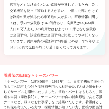
宮市など）は鉄道やバスの路線が発達しているため、公共
交通機関を使って通勤する人が多い。中部～北部にかけて
は路線の数が減るため車通勤の人が多い。医療情報に関し
ては、県内の病院数は340箇所あり、病床数は65,033床。
人口10万人あたりの病床数はおよそ1190床となり病院数
は全国平均、診療所数は全国平均と比較してやや低くなっ
ています。兵庫県内の看護師平均年齢は45歳、平均年収は
513.3万円で全国平均より若干低くなっております。
看護師の転職ならナースパワー
「ナースパワー」は昭和60年（1985年）に、日本で初めて厚生労
働大臣の認可を受けた看護師専門の人材紹介及び人材派遣会社と
してサービスを開始いたしました。常勤・パートはもちろん、派
遣や単発（業務委託）、ナースパワー独自の就業形態である応援
ナースなど、様々なお仕事探しをご提案いたします。看護師とし
て転職を考えている方や、採用情報が知りたい方、面接や面談対