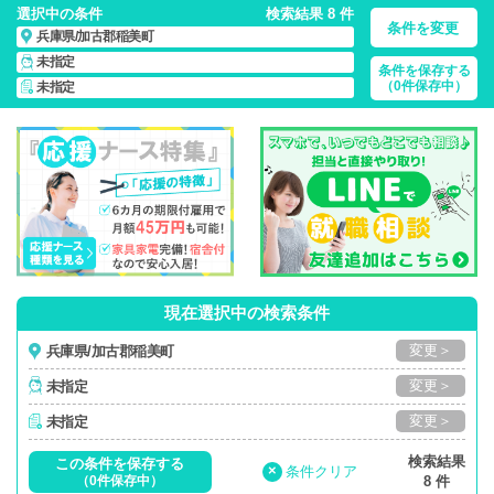
選択中の条件
検索結果 8 件
条件を変更
兵庫県/加古郡稲美町
未指定
条件を保存する
兵庫県/加古郡稲美町/正社員・パート・応援ナース・派遣
の
（0件保存中）
未指定
看護師求人・派遣・転職・募集一覧
現在選択中の検索条件
変更＞
兵庫県/加古郡稲美町
変更＞
未指定
変更＞
未指定
検索結果
この条件を保存する
×
条件クリア
（0件保存中）
8 件