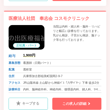
医療法人社団 奉志会 コスモクリニック
当院は内科・婦人科・脳外・リハビ
リと幅広い診療を行っております。
乳がん検診、子宮がん検診、脳ドッ
ク等も行っております。
正社員・パート
1,900円
給与
募集形態
看護師（日勤パート）
配属
透析室
住所
兵庫県加古郡稲美町国岡2-9-7
アクセス
JR山陽本線 土山駅から神姫ﾊﾞｽ「六甲ﾊﾞﾀｰ」下車 徒歩2分
診療科目
内科、脳神経外科、神経内科、循環器内科、婦人科、ﾘﾊﾋﾞﾘ
ﾃｰｼｮﾝ科
キープする
この求人の詳細