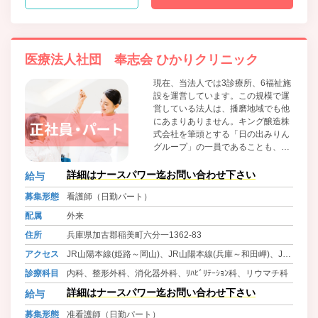
医療法人社団 奉志会 ひかりクリニック
現在、当法人では3診療所、6福祉施
設を運営しています。この規模で運
営している法人は、播磨地域でも他
にあまりありません。キング醸造株
式会社を筆頭とする「日の出みりん
グループ」の一員であることも、大
きな信頼と安心感に繋がっていま
す。
詳細はナースパワー迄お問い合わせ下さい
給与
募集形態
看護師（日勤パート）
配属
外来
住所
兵庫県加古郡稲美町六分一1362-83
アクセス
JR山陽本線(姫路～岡山)、JR山陽本線(兵庫～和田岬)、JR
赤穂線、JR姫新線(姫路～佐用)、JR姫新線(佐用～新見) 土
診療科目
内科、整形外科、消化器外科、ﾘﾊﾋﾞﾘﾃｰｼｮﾝ科、リウマチ科
山駅より神姫バス「川北口」下車 徒歩3分
詳細はナースパワー迄お問い合わせ下さい
給与
募集形態
准看護師（日勤パート）