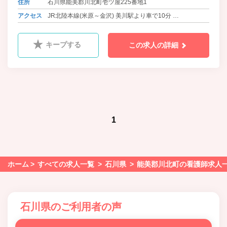
住所
石川県能美郡川北町壱ツ屋225番地1
アクセス
JR北陸本線(米原～金沢) 美川駅より車で10分
北鉄石川線 四十万駅よりﾊﾞｽ17分下車 徒歩8分
キープする
この求人の詳細
1
ホーム
すべての求人一覧
石川県
能美郡川北町の看護師求人
石川県のご利用者の声