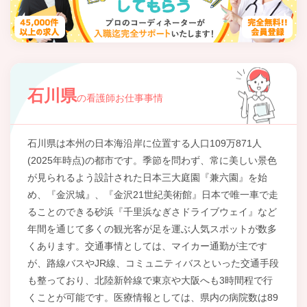
石川県
の看護師お仕事事情
石川県は本州の日本海沿岸に位置する人口109万871人
(2025年時点)の都市です。季節を問わず、常に美しい景色
が見られるよう設計された日本三大庭園『兼六園』を始
め、『金沢城』、『金沢21世紀美術館』日本で唯一車で走
ることのできる砂浜『千里浜なぎさドライブウェイ』など
年間を通じて多くの観光客が足を運ぶ人気スポットが数多
くあります。交通事情としては、マイカー通勤が主です
が、路線バスやJR線、コミュニティバスといった交通手段
も整っており、北陸新幹線で東京や大阪へも3時間程で行
くことが可能です。医療情報としては、県内の病院数は89