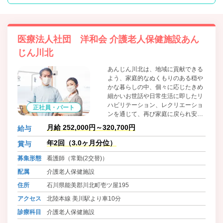
医療法人社団 洋和会 介護老人保健施設あん
じん川北
あんじん川北は、地域に貢献できる
よう、家庭的なぬくもりのある穏や
かな暮らしの中、個々に応じたきめ
細かいお世話や日常生活に即したリ
ハビリテーション、レクリエーショ
正社員・パート
ンを通じて、再び家庭に戻られ安心
してご家族と一緒に暮らせるようお
月給 252,000円～320,700円
給与
手伝いしてまいります。
年2回（3.0ヶ月分位）
賞与
募集形態
看護師（常勤(2交替)）
配属
介護老人保健施設
住所
石川県能美郡川北町壱ツ屋195
アクセス
北陸本線 美川駅より車10分
診療科目
介護老人保健施設