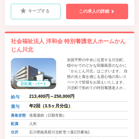
キープする
この求人の詳細
社会福祉法人 洋和会 特別養護老人ホームかん
じん川北
加賀平野の中央に位置する川北町。
穏やかでのどかな田園風景のなかに
「かんじん川北」はございます。 自
然の光と風を感じる居心地の良いス
ペースで皆様をお迎えいたします。
正社員・パート
川北町で初めての特別養護老人ホー
ムのスタッフを募集しています。新
213,400円～250,000円
給与
しい施設で新しいことにチャレンジ
したい方お待ちしております。
年2回（3.5ヶ月分位）
賞与
募集形態
准看護師（日勤常勤）
配属
入所
住所
石川県能美郡川北町壱ツ屋225番地1