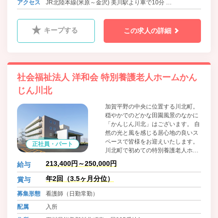
アクセス
JR北陸本線(米原～金沢) 美川駅より車で10分
北鉄石川線 四十万駅よりﾊﾞｽ17分下車 徒歩8分
キープする
この求人の詳細
社会福祉法人 洋和会 特別養護老人ホームかん
じん川北
加賀平野の中央に位置する川北町。
穏やかでのどかな田園風景のなかに
「かんじん川北」はございます。 自
然の光と風を感じる居心地の良いス
ペースで皆様をお迎えいたします。
正社員・パート
川北町で初めての特別養護老人ホー
ムのスタッフを募集しています。新
213,400円～250,000円
給与
しい施設で新しいことにチャレンジ
したい方お待ちしております。
年2回（3.5ヶ月分位）
賞与
募集形態
看護師（日勤常勤）
配属
入所