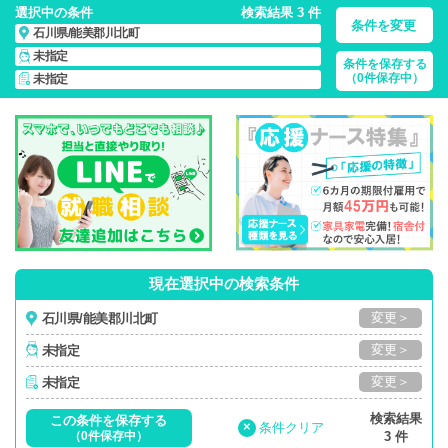
選択中の条件
検索結果 3 件
条件を変更
石川県/能美郡川北町
未指定
条件を保存する
石川県/能美郡川北町/正社員・パート・応援ナース・派遣
の
（0件保存中）
未指定
看護師求人・派遣・転職・募集一覧
現在選択中の検索条件
変更＞
石川県/能美郡川北町
変更＞
未指定
変更＞
未指定
検索結果
この条件を保存する
×
条件クリア
（0件保存中）
3 件