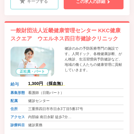
キープする
この求人の詳細
一般財団法人近畿健康管理センター KKC健康
スクエア ウエルネス四日市健診クリニック
健診のみの予防医療専門の施設で
す。人間ドック、各種健康診断、が
ん検診、生活習慣病予防健診など、
地域の働く人たちの健康管理に貢献
していきます。
正社員・パート
1,300円 （採血無）
給与
募集形態
看護師（日勤パート）
配属
健診センター
住所
三重県四日市市日永3丁目5番37号
アクセス
内部線 南日永駅 徒歩7分
八王子線 西日野駅 徒歩6分
診療科目
健診業務