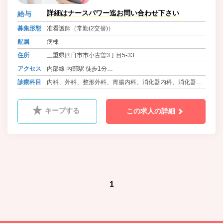
詳細はナースパワー迄お問い合わせ下さい
給与
募集形態
准看護師（常勤(2交替)）
配属
病棟
住所
三重県四日市市小古曽3丁目5-33
アクセス
内部線 内部駅 徒歩1分
内部線 小古曽 徒歩8分
診療科目
内科、外科、整形外科、胃腸内科、消化器内科、消化器外
科、泌尿器科、循環器内科、小児科、ﾘﾊﾋﾞﾘﾃｰｼｮﾝ科、漢方
内科、放射線科
キープする
この求人の詳細
1