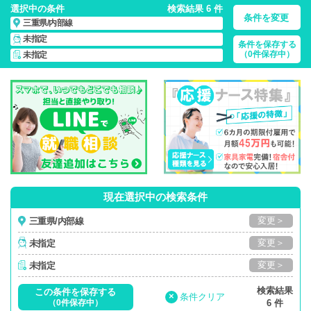
選択中の条件
検索結果 6 件
条件を変更
三重県/内部線
未指定
条件を保存する
三重県/内部線/正社員・パート・応援ナース・派遣
の 看護師求
（0件保存中）
未指定
人・派遣・転職・募集一覧
現在選択中の検索条件
変更＞
三重県/内部線
変更＞
未指定
変更＞
未指定
検索結果
この条件を保存する
×
条件クリア
（0件保存中）
6 件