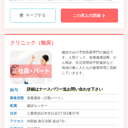
科、泌尿器科、循環器内科、小児科、ﾘﾊﾋﾞﾘﾃｰｼｮﾝ科、漢方
内科、放射線科
キープする
この求人の詳細
クリニック（無床）
健診のみの予防医療専門の施設で
す。人間ドック、各種健康診断、が
ん検診、生活習慣病予防健診など、
地域の働く人たちの健康管理に貢献
していきます。
詳細はナースパワー迄お問い合わせ下さい
給与
募集形態
准看護師（日勤パート）
配属
健診センター
住所
三重県四日市市日永3丁目5番37号
アクセス
内部線 南日永駅 徒歩7分