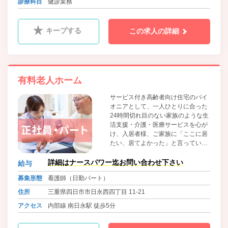
八王子線 西日野駅 徒歩6分
診療科目
健診業務
キープする
この求人の詳細
有料老人ホーム
サービス付き高齢者向け住宅のパイ
オニアとして、一人ひとりに合った
24時間切れ目のない家族のような生
活支援・介護・医療サービスを心が
け、入居者様、ご家族に「ここに居
たい、居てよかった」と言っていた
だける住まいを目指しています。
詳細はナースパワー迄お問い合わせ下さい
給与
募集形態
看護師（日勤パート）
住所
三重県四日市市日永西四丁目 11-21
アクセス
内部線 南日永駅 徒歩5分