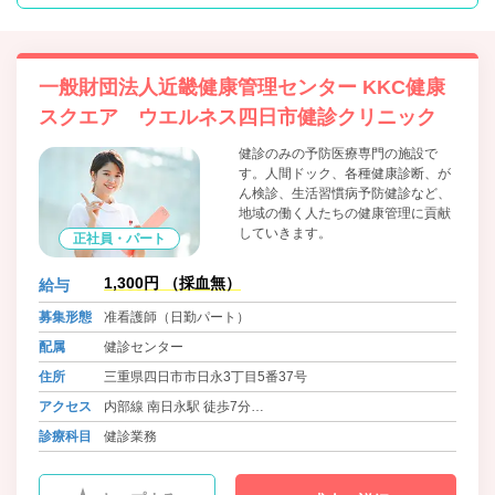
一般財団法人近畿健康管理センター KKC健康
スクエア ウエルネス四日市健診クリニック
健診のみの予防医療専門の施設で
す。人間ドック、各種健康診断、が
ん検診、生活習慣病予防健診など、
地域の働く人たちの健康管理に貢献
していきます。
正社員・パート
1,300円 （採血無）
給与
募集形態
准看護師（日勤パート）
配属
健診センター
住所
三重県四日市市日永3丁目5番37号
アクセス
内部線 南日永駅 徒歩7分
八王子線 西日野駅 徒歩6分
診療科目
健診業務