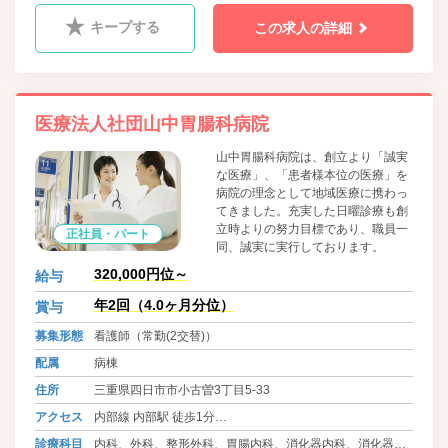
キープする
この求人の詳細
医療法人社団山中胃腸科病院
山中胃腸科病院は、創立より「誠実
な医療」、「患者様本位の医療」を
病院の理念として地域医療に携わっ
てきました。充実した日曜診療も創
立時よりの努力目標であり、職員一
正社員・パート
同、誠実に実行しております。
320,000円位～
給与
年2回（4.0ヶ月分位）
賞与
募集形態
看護師（常勤(2交替)）
配属
病棟
住所
三重県四日市市小古曽3丁目5-33
アクセス
内部線 内部駅 徒歩1分
内部線 小古曽 徒歩8分
診療科目
内科、外科、整形外科、胃腸内科、消化器内科、消化器外