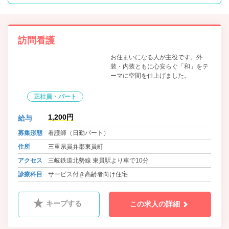
訪問看護
お住まいになる人が主役です。外
装・内装ともに心安らぐ「和」をテ
ーマに空間を仕上げました。
正社員・パート
1,200円
給与
募集形態
看護師（日勤パート）
住所
三重県員弁郡東員町
アクセス
三岐鉄道北勢線 東員駅より車で10分
診療科目
サービス付き高齢者向け住宅
キープする
この求人の詳細