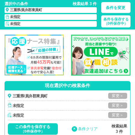
選択中の条件
検索結果 3 件
条件を変更
三重県/員弁郡東員町
未指定
条件を保存する
三重県/員弁郡東員町/正社員・パート・応援ナース・派遣
の
（0件保存中）
未指定
看護師求人・派遣・転職・募集一覧
現在選択中の検索条件
変更＞
三重県/員弁郡東員町
変更＞
未指定
変更＞
未指定
検索結果
この条件を保存する
×
条件クリア
（0件保存中）
3 件