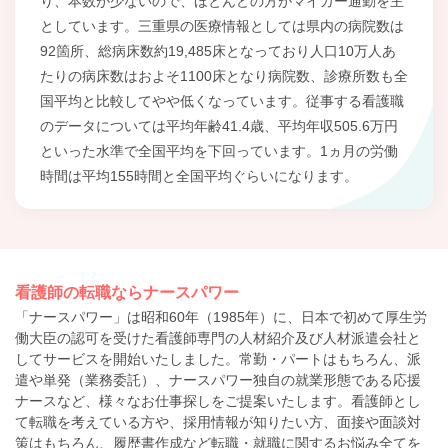
り、本数が少ないので、ほとんどの方がマイカー通勤を主
としています。三重県の医療情報としては県内の病院数は
92箇所、総病床数約19,485床となっており人口10万人あ
たりの病床数はおよそ1100床となり病院数、診療所数も全
国平均と比較してやや低くなっています。従事する看護職
のデータについては平均年齢41.4歳、平均年収505.6万円
といった水準で全国平均を下回っています。1ヵ月の労働
時間は平均155時間と全国平均ぐらいになります。
看護師の転職ならナースパワー
「ナースパワー」は昭和60年（1985年）に、日本で初めて厚生労
働大臣の認可を受けた看護師専門の人材紹介及び人材派遣会社と
してサービスを開始いたしました。常勤・パートはもちろん、派
遣や単発（業務委託）、ナースパワー独自の就業形態である応援
ナースなど、様々なお仕事探しをご提案いたします。看護師とし
て転職を考えている方や、採用情報が知りたい方、面接や面談対
策はもちろん、履歴書作成など転職・就職に関するお悩み全てを