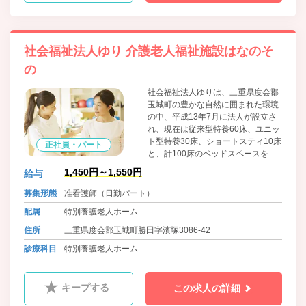
社会福祉法人ゆり 介護老人福祉施設はなのそ
の
社会福祉法人ゆりは、三重県度会郡
玉城町の豊かな自然に囲まれた環境
の中、平成13年7月に法人が設立さ
れ、現在は従来型特養60床、ユニッ
ト型特養30床、ショートスティ10床
正社員・パート
と、計100床のベッドスペースを確
保させていただいております。
1,450円～1,550円
給与
募集形態
准看護師（日勤パート）
配属
特別養護老人ホーム
住所
三重県度会郡玉城町勝田字濱塚3086-42
診療科目
特別養護老人ホーム
キープする
この求人の詳細