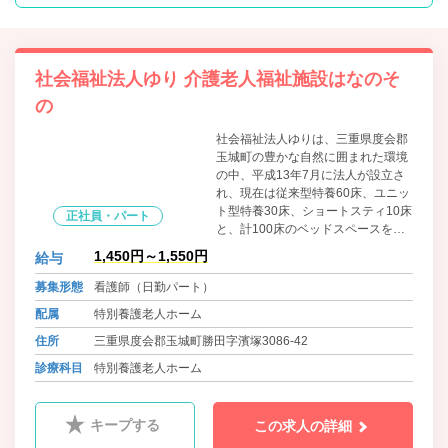
社会福祉法人ゆり 介護老人福祉施設はなのそ
の
社会福祉法人ゆりは、三重県度会郡
玉城町の豊かな自然に囲まれた環境
の中、平成13年7月に法人が設立さ
れ、現在は従来型特養60床、ユニッ
ト型特養30床、ショートスティ10床
正社員・パート
と、計100床のベッドスペースを確
保させていただいております。
1,450円～1,550円
給与
募集形態
看護師（日勤パート）
配属
特別養護老人ホーム
住所
三重県度会郡玉城町勝田字濱塚3086-42
診療科目
特別養護老人ホーム
キープする
この求人の詳細