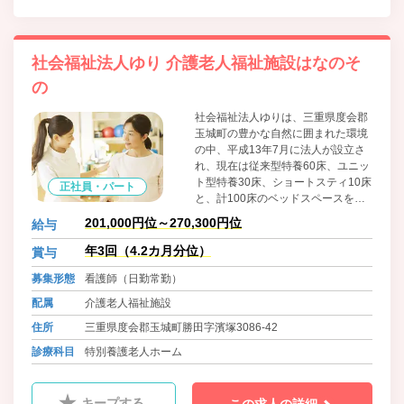
社会福祉法人ゆり 介護老人福祉施設はなのそ
の
社会福祉法人ゆりは、三重県度会郡
玉城町の豊かな自然に囲まれた環境
の中、平成13年7月に法人が設立さ
れ、現在は従来型特養60床、ユニッ
ト型特養30床、ショートスティ10床
正社員・パート
と、計100床のベッドスペースを確
保させていただいております。
201,000円位～270,300円位
給与
年3回（4.2カ月分位）
賞与
募集形態
看護師（日勤常勤）
配属
介護老人福祉施設
住所
三重県度会郡玉城町勝田字濱塚3086-42
診療科目
特別養護老人ホーム
キープする