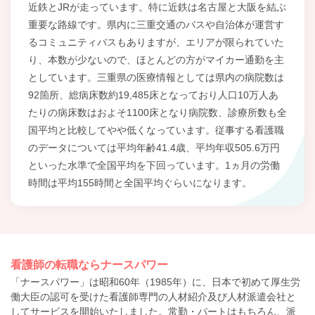
近鉄とJRが走っています。特に近鉄は名古屋と大阪を結ぶ
重要な路線です。県内に三重交通のバスや自治体が運営す
るコミュニティバスもありますが、エリアが限られていた
り、本数が少ないので、ほとんどの方がマイカー通勤を主
としています。三重県の医療情報としては県内の病院数は
92箇所、総病床数約19,485床となっており人口10万人あ
たりの病床数はおよそ1100床となり病院数、診療所数も全
国平均と比較してやや低くなっています。従事する看護職
のデータについては平均年齢41.4歳、平均年収505.6万円
といった水準で全国平均を下回っています。1ヵ月の労働
時間は平均155時間と全国平均ぐらいになります。
看護師の転職ならナースパワー
「ナースパワー」は昭和60年（1985年）に、日本で初めて厚生労
働大臣の認可を受けた看護師専門の人材紹介及び人材派遣会社と
してサービスを開始いたしました。常勤・パートはもちろん、派