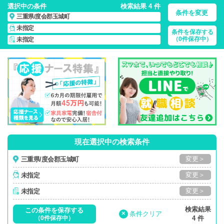
選択中の条件
検索結果 4 件
条件を変更
三重県/度会郡玉城町
未指定
条件を保存する
三重県/度会郡玉城町/正社員・パート・応援ナース・派遣
の
（0件保存中）
未指定
看護師求人・派遣・転職・募集一覧
現在選択中の検索条件
変更＞
三重県/度会郡玉城町
変更＞
未指定
変更＞
未指定
検索結果
この条件を保存する
×
条件クリア
（0件保存中）
4 件