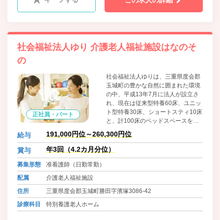
この求人の詳細
社会福祉法人ゆり 介護老人福祉施設はなのそ
の
社会福祉法人ゆりは、三重県度会郡
玉城町の豊かな自然に囲まれた環境
の中、平成13年7月に法人が設立さ
れ、現在は従来型特養60床、ユニッ
ト型特養30床、ショートスティ10床
正社員・パート
と、計100床のベッドスペースを確
保させていただいております。
191,000円位～260,300円位
給与
年3回（4.2カ月分位）
賞与
募集形態
准看護師（日勤常勤）
配属
介護老人福祉施設
住所
三重県度会郡玉城町勝田字濱塚3086-42
診療科目
特別養護老人ホーム