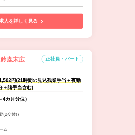
求人を詳しく見る
ム鈴鹿末広
正社員・パート
61,502円(21時間の見込残業手当＋夜勤
分＋諸手当含む)
～4カ月分位）
(2交替)）
ーム