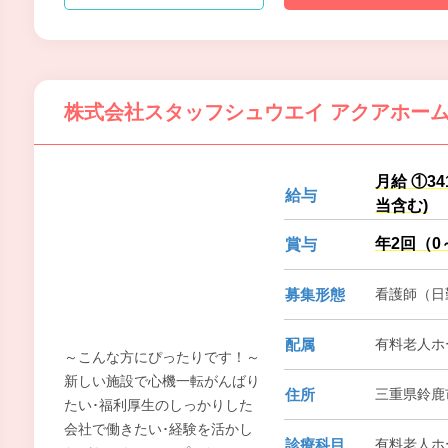
株式会社スタッフシュウエイ アクアホー
月給 ①3
給与
当含む)
年2回（0
賞与
募集形態
看護師（日
配属
有料老人ホ
～こんな方にぴったりです！～
新しい施設で心機一転がんばり
住所
三重県鈴鹿
たい･福利厚生のしっかりした
会社で働きたい･経験を活かし
診療科目
有料老人ホ