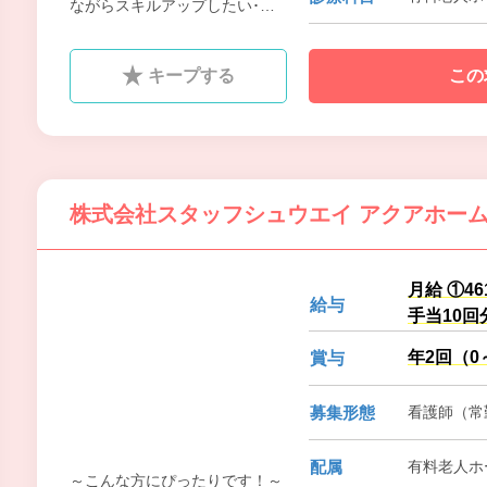
ながらスキルアップしたい･頑
張りを正当に評価されたい･家
族や大切な人を安心させたい
キープする
この
株式会社スタッフシュウエイ アクアホー
月給 ①4
給与
手当10回
年2回（0
賞与
募集形態
看護師（常勤
配属
有料老人ホ
～こんな方にぴったりです！～