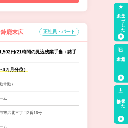
求人
キープした
ム鈴鹿末広
正社員・パート
0
41,502円(21時間の見込残業手当＋諸手
求人
最近見た
～4カ月分位）
0
勤常勤）
検索条件
保存した
ーム
市末広北三丁目2番16号
0
ーム