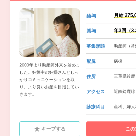
月給 275,
給与
年3回（3
賞与
募集形態
助産師（常勤
配属
病棟
2009年より助産師外来を始めま
した。妊娠中の妊婦さんとしっ
住所
三重県鈴鹿市
かりコミュニケーションを取
り、より良いお産を目指してい
アクセス
近鉄鈴鹿線
きます。
診療科目
産科、婦人
キープする
この