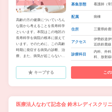
募集形態
看護師（常勤
配属
病棟
高齢の方の健康についていろん
な面から考えることを長寿科学
住所
三重県鈴鹿
といいます。本院はこの地区の
長寿科学を病院の根本に据えて
伊勢鉄道伊勢
アクセス
います。そのために、この高齢
近鉄鈴鹿線 
時期に発症する病気の診断、治
内科、外科、
診療科目
療、また、病気が起こらないよ
科、放射線
うにする予防医学、検診事業を
いろんな形で研究、実行してい
キープする
この
ます。
医療法人なわて記念会 鈴木レディスクリ