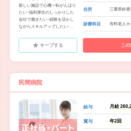
新しい施設で心機一転がんばり
住所
三重県鈴鹿
たい･福利厚生のしっかりした
会社で働きたい･経験を活かし
診療科目
有料老人ホ
ながらスキルアップしたい･頑
張りを正当に評価されたい･家
族や大切な人を安心させたい
キープする
この
民間病院
月給 260
給与
年2回
賞与