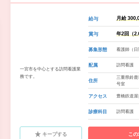
月給 300,
給与
年2回（2
賞与
募集形態
看護師（日
配属
訪問看護
一宮市を中心とする訪問看護業
務です。
三重県鈴鹿市
住所
号室
アクセス
豊橋鉄道渥
診療科目
訪問看護
キープする
この