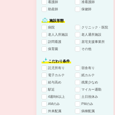
看護師
准看護師
助産師
保健師
施設形態
病院
クリニック・医院
老人入所施設
老人通所施設
訪問看護
居宅支援事業所
保育園
その他
こだわり条件
託児所有り
宿舎有り
電子カルテ
紙カルテ
給与高め
残業少なめ
駅近
マイカー通勤
4週8休以上
土日祝休み
AMのみ
PMのみ
外来配属
病棟配属