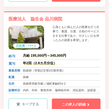
医療法人 協生会 品川病院
心身ともに病んだ人の医療を行う仕
事で、看護、介護、介助のサービス
をする仕事であり、やさしい心を持
った人の就業を希望します。
正社員・パート
月給 195,000円～345,000円
給与
年2回（2.8カ月分位）
賞与
募集形態
助産師（常勤(2交替)/日勤常勤）
配属
病棟
住所
長崎県壱岐市郷ノ浦町東触854-2
診療科目
内科、外科、整形外科、脳神経外科、消化器科、泌尿器
科、産婦人科、小児科、ﾘﾊﾋﾞﾘﾃｰｼｮﾝ科、リウマチ科、ｱﾚﾙｷﾞ
ｰ科
キープする
この求人の詳細