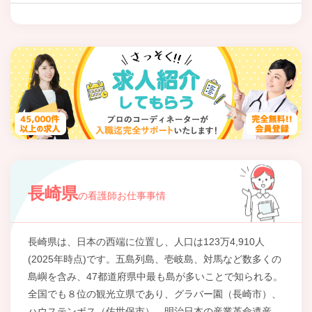
長崎県
の看護師お仕事事情
長崎県は、日本の西端に位置し、人口は123万4,910人
(2025年時点)です。五島列島、壱岐島、対馬など数多くの
島嶼を含み、47都道府県中最も島が多いことで知られる。
全国でも８位の観光立県であり、グラバー園（長崎市）、
ハウステンボス（佐世保市）、明治日本の産業革命遺産