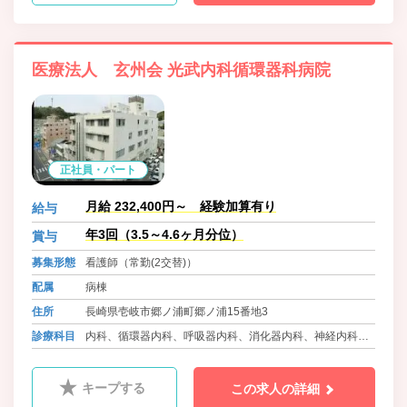
医療法人 玄州会 光武内科循環器科病院
正社員・パート
月給 232,400円～ 経験加算有り
給与
年3回（3.5～4.6ヶ月分位）
賞与
募集形態
看護師（常勤(2交替)）
配属
病棟
住所
長崎県壱岐市郷ノ浦町郷ノ浦15番地3
診療科目
内科、循環器内科、呼吸器内科、消化器内科、神経内科、
皮膚科、腎臓内科、整形外科、血液内科
キープする
この求人の詳細