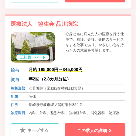
医療法人 協生会 品川病院
心身ともに病んだ人の医療を行う仕
事で、看護、介護、介助のサービス
をする仕事であり、やさしい心を持
った人の就業を希望します。
正社員・パート
月給 195,000円～345,000円
給与
年2回（2.8カ月分位）
賞与
募集形態
准看護師（常勤(2交替)/日勤常勤）
配属
病棟
住所
長崎県壱岐市郷ノ浦町東触854-2
診療科目
内科、外科、整形外科、脳神経外科、消化器科、泌尿器
科、産婦人科、小児科、ﾘﾊﾋﾞﾘﾃｰｼｮﾝ科、リウマチ科、ｱﾚﾙｷﾞ
ｰ科
キープする
この求人の詳細