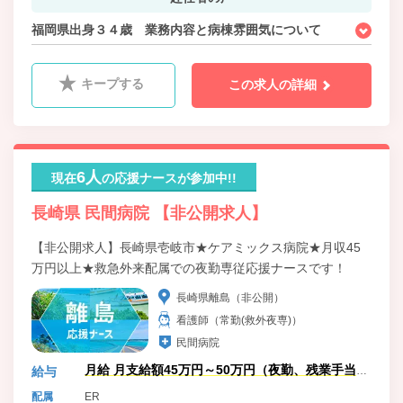
福岡県出身３４歳 業務内容と病棟雰囲気について
キープする
この求人の詳細
6人
現在
の応援ナースが参加中!!
長崎県 民間病院 【非公開求人】
【非公開求人】長崎県壱岐市★ケアミックス病院★月収45
万円以上★救急外来配属での夜勤専従応援ナースです！
長崎県離島（非公開）
看護師（常勤(救外夜専)）
民間病院
月給 月支給額45万円～50万円（夜勤、残業手当
給与
含）
配属
ER