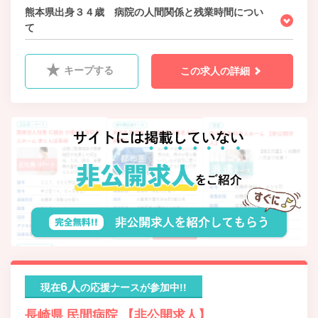
熊本県出身３４歳 病院の人間関係と残業時間につい
て
キープする
この求人の詳細
6人
現在
の応援ナースが参加中!!
長崎県 民間病院 【非公開求人】