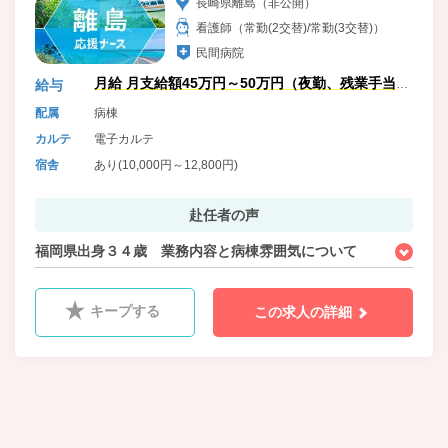
長崎県離島（非公開）
看護師（常勤(2交替)/常勤(3交替)）
民間病院
月給 月支給額45万円～50万円（夜勤、残業手当
給与
含）
配属
病棟
カルテ
電子カルテ
宿舎
あり(10,000円～12,800円)
赴任者の声
福岡県出身３４歳 業務内容と病棟雰囲気について
キープする
この求人の詳細