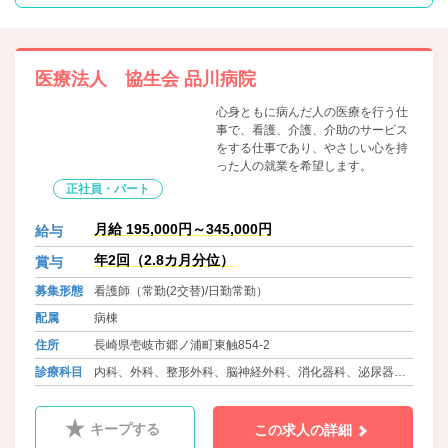
医療法人 協生会 品川病院
心身ともに病んだ人の医療を行う仕
事で、看護、介護、介助のサービス
をする仕事であり、やさしい心を持
った人の就業を希望します。
正社員・パート
月給 195,000円～345,000円
給与
年2回（2.8カ月分位）
賞与
募集形態
看護師（常勤(2交替)/日勤常勤）
配属
病棟
住所
長崎県壱岐市郷ノ浦町東触854-2
診療科目
内科、外科、整形外科、脳神経外科、消化器科、泌尿器
科、産婦人科、小児科、ﾘﾊﾋﾞﾘﾃｰｼｮﾝ科、リウマチ科、ｱﾚﾙｷﾞ
ｰ科
キープする
この求人の詳細