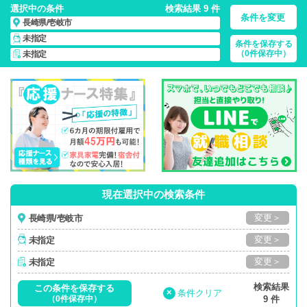
選択中の条件
検索結果 9 件
条件を変更
長崎県/壱岐市
未指定
条件を保存する
長崎県/壱岐市/正社員・パート・応援ナース・派遣
の 看護師求
（0件保存中）
未指定
人・派遣・転職・募集一覧
現在選択中の検索条件
変更＞
長崎県/壱岐市
変更＞
未指定
変更＞
未指定
検索結果
この条件を保存する
×
条件クリア
（0件保存中）
9 件