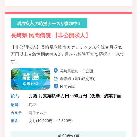
6人
現在
の応援ナースが参加中!!
長崎県 民間病院 【非公開求人】
【非公開求人】長崎県壱岐市★ケアミックス病院★月収45
万円以上★急性期病棟★3ヶ月から相談可能な応援ナースで
す！
長崎県離島（非公開）
看護師（常勤(2交替)）
民間病院
月給 月支給額45万円～50万円（夜勤、残業手当
給与
含）
配属
病棟
カルテ
電子カルテ
宿舎
あり(10,000円～12,800円)
赴任者の声