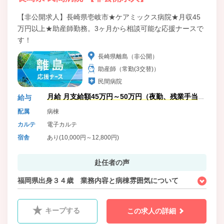
【非公開求人】長崎県壱岐市★ケアミックス病院★月収45
万円以上★助産師勤務。3ヶ月から相談可能な応援ナースで
す！
長崎県離島（非公開）
助産師（常勤(3交替)）
民間病院
月給 月支給額45万円～50万円（夜勤、残業手当
給与
含）
配属
病棟
カルテ
電子カルテ
宿舎
あり(10,000円～12,800円)
赴任者の声
福岡県出身３４歳 業務内容と病棟雰囲気について
キープする
この求人の詳細