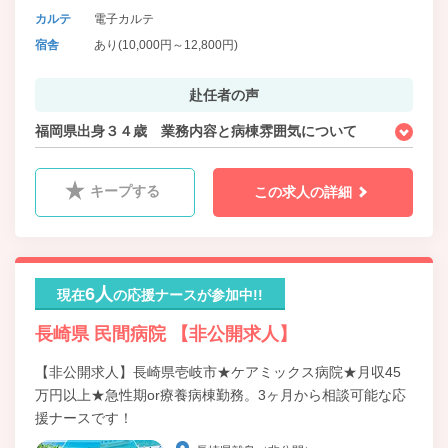
カルテ
電子カルテ
宿舎
あり(10,000円～12,800円)
赴任者の声
福岡県出身３４歳 業務内容と病棟雰囲気について
キープする
この求人の詳細
6人
現在
の応援ナースが参加中!!
長崎県 民間病院 【非公開求人】
【非公開求人】長崎県壱岐市★ケアミックス病院★月収45
万円以上★急性期or療養病棟勤務。3ヶ月から相談可能な応
援ナースです！