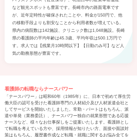
など観光スポットも豊富です。長崎市内の路面電車です
が、近年定時性が確保されたことや、料金が150円で、他
の移動手段よりも割安なことから利用者数が増えている。
県内の病院数は142施設、クリニック数は1,048施設。長崎
県の看護師の平均年齢は45.3歳、平均年収は500.1万円で
す。求人では【残業月10時間以下】【日勤のみ可】など人
気の勤務形態が豊富です。
看護師の転職ならナースパワー
「ナースパワー」は昭和60年（1985年）に、日本で初めて厚生労
働大臣の認可を受けた看護師専門の人材紹介及び人材派遣会社と
してサービスを開始いたしました。常勤・パートはもちろん、派
遣や単発（業務委託）、ナースパワー独自の就業形態である応援
ナースなど、様々なお仕事探しをご提案いたします。看護師とし
て転職を考えている方や、採用情報が知りたい方、面接や面談対
策はもちろん、履歴書作成など転職・就職に関するお悩み全てを