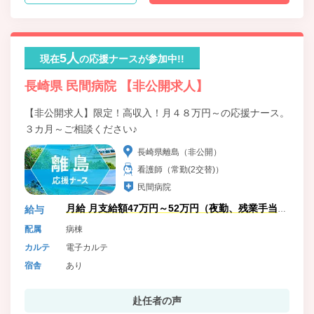
5人
現在
の応援ナースが参加中!!
長崎県 民間病院 【非公開求人】
【非公開求人】限定！高収入！月４８万円～の応援ナース。
３カ月～ご相談ください♪
長崎県離島（非公開）
看護師（常勤(2交替)）
民間病院
月給 月支給額47万円～52万円（夜勤、残業手当
給与
含）
配属
病棟
カルテ
電子カルテ
宿舎
あり
赴任者の声