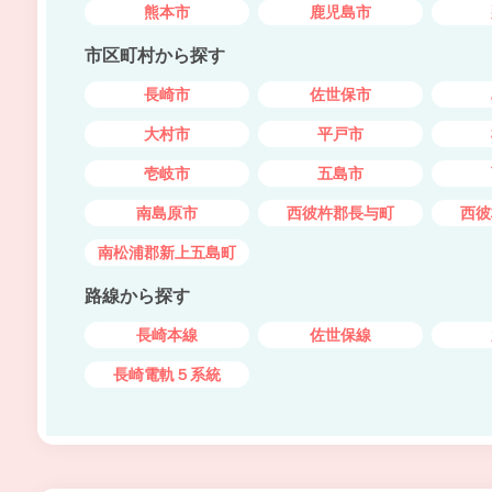
熊本市
鹿児島市
市区町村から探す
長崎市
佐世保市
大村市
平戸市
壱岐市
五島市
南島原市
西彼杵郡長与町
西彼
南松浦郡新上五島町
路線から探す
長崎本線
佐世保線
長崎電軌５系統