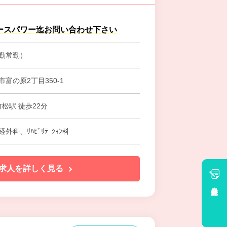
ースパワー迄お問い合わせ下さい
勤常勤）
富の原2丁目350-1
竹松駅 徒歩22分
外科、ﾘﾊﾋﾞﾘﾃｰｼｮﾝ科
求人を詳しく見る
会員登録