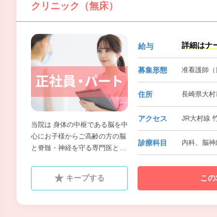
クリニック（無床）
詳細はナ
給与
募集形態
准看護師（
住所
長崎県大村市
アクセス
JR大村線 
当院は 身体の中枢である脳を中
心にお子様からご高齢の方の脳
診療科目
内科、脳神経
と脊髄・神経を守る専門医とし
て また、街のかかりつけ医とし
て4つの診療科と通所リハビリ
キープする
この
テーションで地域の医療介護に
貢献致します。