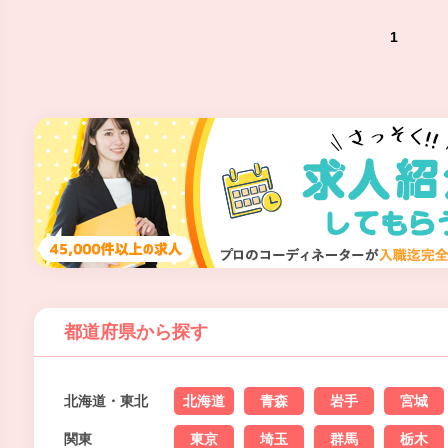
1
都道府県から探す
北海道・東北
北海道
青森
岩手
宮城
関東
東京
埼玉
群馬
栃木