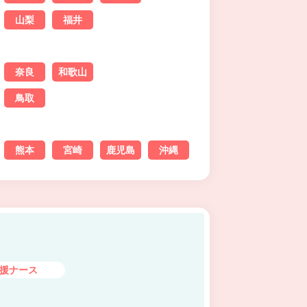
山梨
福井
奈良
和歌山
鳥取
熊本
宮崎
鹿児島
沖縄
援ナース