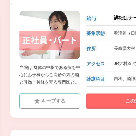
詳細はナ
給与
募集形態
看護師（日
住所
長崎県大村市
アクセス
JR大村線 
当院は 身体の中枢である脳を中
心にお子様からご高齢の方の脳
診療科目
内科、脳神経
と脊髄・神経を守る専門医とし
て また、街のかかりつけ医とし
て4つの診療科と通所リハビリ
キープする
この
テーションで地域の医療介護に
貢献致します。