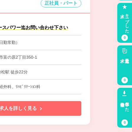
正社員・パート
求人
キープした
ースパワー迄お問い合わせ下さい
0
日勤常勤）
富の原2丁目350-1
求人
最近見た
竹松駅 徒歩22分
0
外科、ﾘﾊﾋﾞﾘﾃｰｼｮﾝ科
検索条件
保存した
求人を詳しく見る
0