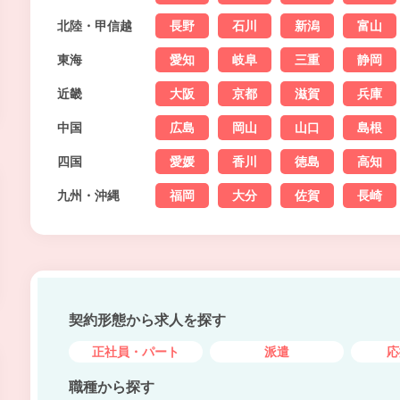
北陸・甲信越
長野
石川
新潟
富山
東海
愛知
岐阜
三重
静岡
近畿
大阪
京都
滋賀
兵庫
中国
広島
岡山
山口
島根
四国
愛媛
香川
徳島
高知
九州・沖縄
福岡
大分
佐賀
長崎
契約形態から求人を探す
正社員・パート
派遣
応
職種から探す