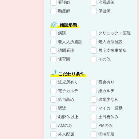
看護師
准看護師
助産師
保健師
施設形態
病院
クリニック・医院
老人入所施設
老人通所施設
訪問看護
居宅支援事業所
保育園
その他
こだわり条件
託児所有り
宿舎有り
電子カルテ
紙カルテ
給与高め
残業少なめ
駅近
マイカー通勤
4週8休以上
土日祝休み
AMのみ
PMのみ
外来配属
病棟配属