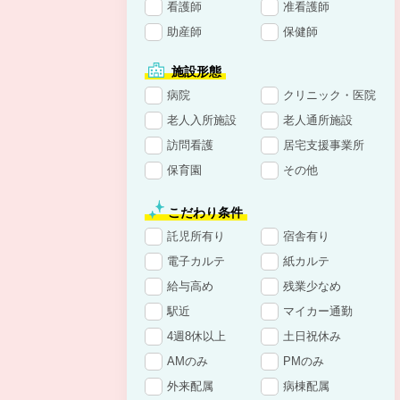
看護師
准看護師
助産師
保健師
施設形態
病院
クリニック・医院
老人入所施設
老人通所施設
訪問看護
居宅支援事業所
保育園
その他
こだわり条件
託児所有り
宿舎有り
電子カルテ
紙カルテ
給与高め
残業少なめ
駅近
マイカー通勤
4週8休以上
土日祝休み
AMのみ
PMのみ
外来配属
病棟配属