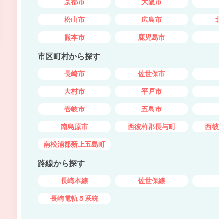
京都市
大阪市
松山市
広島市
熊本市
鹿児島市
市区町村から探す
長崎市
佐世保市
大村市
平戸市
壱岐市
五島市
南島原市
西彼杵郡長与町
西彼
南松浦郡新上五島町
路線から探す
長崎本線
佐世保線
長崎電軌５系統