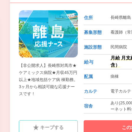
住所
長崎県離島
募集形態
看護師（常勤
施設形態
民間病院
月給 月支
給与
含）
【非公開求人】長崎県対馬市★
ケアミックス病院★月収45万円
配属
病棟
以上★地域包括ケア病 棟勤務。
3ヶ月から相談可能な応援ナー
カルテ
電子カルテ
スです！
あり(25
宿舎
ーネット料
キープする
この