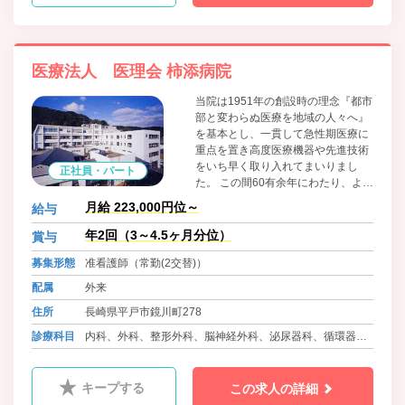
医療法人 医理会 柿添病院
当院は1951年の創設時の理念『都市
部と変わらぬ医療を地域の人々へ』
を基本とし、一貫して急性期医療に
重点を置き高度医療機器や先進技術
をいち早く取り入れてまいりまし
正社員・パート
た。 この間60有余年にわたり、より
良き医療の為、積極的に新しい概
月給 223,000円位～
給与
念、技術、方法を模索し、改革的に
取り組み、精力的に実行していくこ
年2回（3～4.5ヶ月分位）
賞与
とをもって伝統とし、今日に至って
募集形態
准看護師（常勤(2交替)）
おります。 これからも急性期医療の
基幹病院として地域の皆様の信頼を
配属
外来
いただけるよう、さらに技術力を高
住所
長崎県平戸市鏡川町278
めることはもとより、在宅医療、回
復期リハビリや心のケアなど、人と
診療科目
内科、外科、整形外科、脳神経外科、泌尿器科、循環器内
人との心のつながりを何より大切に
科、耳鼻科、皮膚科、小児科、ﾘﾊﾋﾞﾘﾃｰｼｮﾝ科、腎透析科、
した全人的医療をめざしてまいりま
す。
放射線科
キープする
この求人の詳細