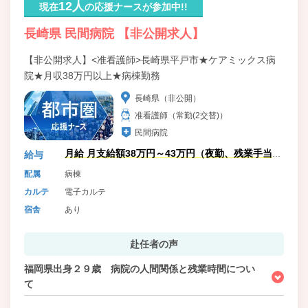
12人
現在
の応援ナースが参加中!!
長崎県 民間病院 【非公開求人】
【非公開求人】<准看護師>長崎県平戸市★ケアミックス病
院★月収38万円以上★病棟勤務
長崎県（非公開）
准看護師（常勤(2交替)）
民間病院
月給 月支給額38万円～43万円（夜勤、残業手当含
給与
む）
配属
病棟
カルテ
電子カルテ
宿舎
あり
赴任者の声
福岡県出身２９歳 病院の人間関係と残業時間につい
て