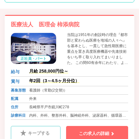
医療法人 医理会 柿添病院
当院は1951年の創設時の理念『都市
部と変わらぬ医療を地域の人々へ』
を基本とし、一貫して急性期医療に
重点を置き高度医療機器や先進技術
をいち早く取り入れてまいりまし
正社員・パート
た。 この間60有余年にわたり、より
良き医療の為、積極的に新しい概
月給 258,000円位～
給与
念、技術、方法を模索し、改革的に
取り組み、精力的に実行していくこ
年2回（3～4.5ヶ月分位）
賞与
とをもって伝統とし、今日に至って
募集形態
看護師（常勤(2交替)）
おります。 これからも急性期医療の
基幹病院として地域の皆様の信頼を
配属
外来
いただけるよう、さらに技術力を高
住所
長崎県平戸市鏡川町278
めることはもとより、在宅医療、回
復期リハビリや心のケアなど、人と
診療科目
内科、外科、整形外科、脳神経外科、泌尿器科、循環器内
人との心のつながりを何より大切に
科、耳鼻科、皮膚科、小児科、ﾘﾊﾋﾞﾘﾃｰｼｮﾝ科、腎透析科、
した全人的医療をめざしてまいりま
す。
放射線科
キープする
この求人の詳細