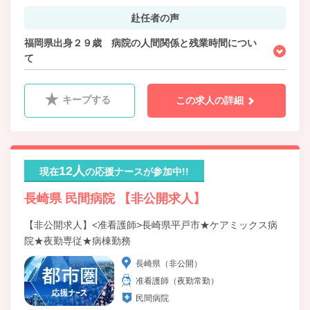
赴任者の声
福岡県出身２９歳 病院の人間関係と残業時間につい
て
キープする
この求人の詳細
12人
現在
の応援ナースが参加中!!
長崎県 民間病院 【非公開求人】
【非公開求人】<准看護師>長崎県平戸市★ケアミックス病
院★夜勤専従★病棟勤務
長崎県（非公開）
准看護師（夜勤常勤）
民間病院