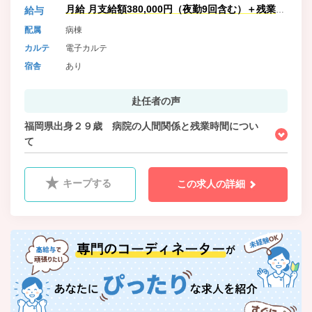
月給 月支給額380,000円（夜勤9回含む）＋残業手
給与
当加算
配属
病棟
カルテ
電子カルテ
宿舎
あり
赴任者の声
福岡県出身２９歳 病院の人間関係と残業時間につい
て
キープする
この求人の詳細