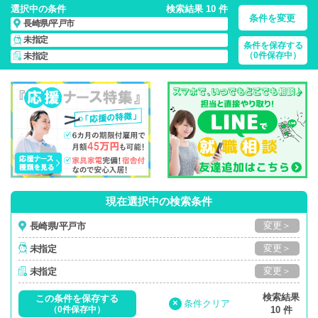
選択中の条件
検索結果 10 件
条件を変更
長崎県/平戸市
未指定
条件を保存する
長崎県/平戸市/正社員・パート・応援ナース・派遣
の 看護師求
（0件保存中）
未指定
人・派遣・転職・募集一覧
現在選択中の検索条件
変更＞
長崎県/平戸市
変更＞
未指定
変更＞
未指定
検索結果
この条件を保存する
×
条件クリア
（0件保存中）
10 件