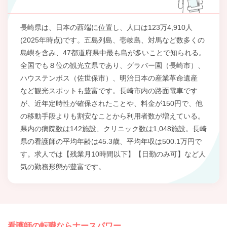
長崎県は、日本の西端に位置し、人口は123万4,910人
(2025年時点)です。五島列島、壱岐島、対馬など数多くの
島嶼を含み、47都道府県中最も島が多いことで知られる。
全国でも８位の観光立県であり、グラバー園（長崎市）、
ハウステンボス（佐世保市）、明治日本の産業革命遺産
など観光スポットも豊富です。長崎市内の路面電車です
が、近年定時性が確保されたことや、料金が150円で、他
の移動手段よりも割安なことから利用者数が増えている。
県内の病院数は142施設、クリニック数は1,048施設。長崎
県の看護師の平均年齢は45.3歳、平均年収は500.1万円で
す。求人では【残業月10時間以下】【日勤のみ可】など人
気の勤務形態が豊富です。
看護師の転職ならナースパワー