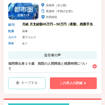
長崎県（非公開）
看護師（常勤(2交替)）
民間病院
月給 月支給額45万円～50万円（夜勤、残業手当含
給与
む）
配属
病棟
カルテ
電子カルテ
宿舎
あり
赴任者の声
福岡県出身２９歳 病院の人間関係と残業時間につい
て
キープする
この求人の詳細