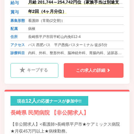
月給 201,744～254,742円位（家族手当は別途支
給与
の時・その時期にその人らしさを生
給）
かした活躍ができるような職場環境
年2回（4ヶ月分位）
賞与
づくりにも取り組んでいます。
募集形態
看護師（常勤(2交替)）
配属
病棟
住所
長崎県平戸市田平町山内免612-4
アクセス
バス 西肥バス 平戸愚痴バスターミナル 徒歩5分
診療科目
内科、外科、整形外科、脳神経外科、胃腸内科、泌尿器
科、ﾘﾊﾋﾞﾘﾃｰｼｮﾝ科、放射線科
キープする
この求人の詳細
12人
現在
の応援ナースが参加中!!
長崎県 民間病院 【非公開求人】
【非公開求人】<看護師>長崎県平戸市★ケアミックス病院
★月収45万円以上★病棟勤務。