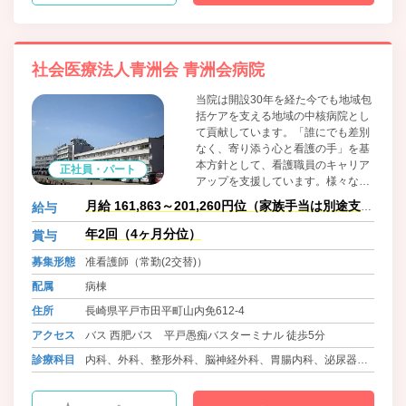
社会医療法人青洲会 青洲会病院
当院は開設30年を経た今でも地域包
括ケアを支える地域の中核病院とし
て貢献しています。「誰にでも差別
なく、寄り添う心と看護の手」を基
本方針として、看護職員のキャリア
正社員・パート
アップを支援しています。様々なラ
イフステージにある看護職員が、そ
月給 161,863～201,260円位（家族手当は別途支
給与
の時・その時期にその人らしさを生
給）
かした活躍ができるような職場環境
年2回（4ヶ月分位）
賞与
づくりにも取り組んでいます。
募集形態
准看護師（常勤(2交替)）
配属
病棟
住所
長崎県平戸市田平町山内免612-4
アクセス
バス 西肥バス 平戸愚痴バスターミナル 徒歩5分
診療科目
内科、外科、整形外科、脳神経外科、胃腸内科、泌尿器
科、ﾘﾊﾋﾞﾘﾃｰｼｮﾝ科、放射線科