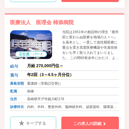
医療法人 医理会 柿添病院
当院は1951年の創設時の理念『都市
部と変わらぬ医療を地域の人々へ』
を基本とし、一貫して急性期医療に
重点を置き高度医療機器や先進技術
をいち早く取り入れてまいりまし
正社員・パート
た。 この間60有余年にわたり、より
良き医療の為、積極的に新しい概
月給 270,000円位～
給与
念、技術、方法を模索し、改革的に
取り組み、精力的に実行していくこ
年2回（3～4.5ヶ月分位）
賞与
とをもって伝統とし、今日に至って
募集形態
看護師（常勤(2交替)）
おります。 これからも急性期医療の
基幹病院として地域の皆様の信頼を
配属
病棟
いただけるよう、さらに技術力を高
住所
長崎県平戸市鏡川町278
めることはもとより、在宅医療、回
復期リハビリや心のケアなど、人と
診療科目
内科、外科、整形外科、脳神経外科、泌尿器科、循環器内
人との心のつながりを何より大切に
科、耳鼻科、皮膚科、小児科、ﾘﾊﾋﾞﾘﾃｰｼｮﾝ科、腎透析科、
した全人的医療をめざしてまいりま
す。
放射線科
キープする
この求人の詳細