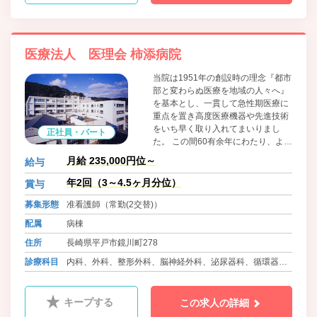
医療法人 医理会 柿添病院
当院は1951年の創設時の理念『都市
部と変わらぬ医療を地域の人々へ』
を基本とし、一貫して急性期医療に
重点を置き高度医療機器や先進技術
をいち早く取り入れてまいりまし
正社員・パート
た。 この間60有余年にわたり、より
良き医療の為、積極的に新しい概
月給 235,000円位～
給与
念、技術、方法を模索し、改革的に
取り組み、精力的に実行していくこ
年2回（3～4.5ヶ月分位）
賞与
とをもって伝統とし、今日に至って
募集形態
准看護師（常勤(2交替)）
おります。 これからも急性期医療の
基幹病院として地域の皆様の信頼を
配属
病棟
いただけるよう、さらに技術力を高
住所
長崎県平戸市鏡川町278
めることはもとより、在宅医療、回
復期リハビリや心のケアなど、人と
診療科目
内科、外科、整形外科、脳神経外科、泌尿器科、循環器内
人との心のつながりを何より大切に
科、耳鼻科、皮膚科、小児科、ﾘﾊﾋﾞﾘﾃｰｼｮﾝ科、腎透析科、
した全人的医療をめざしてまいりま
す。
放射線科
キープする
この求人の詳細