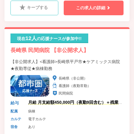
キープする
この求人の詳細
12人
現在
の応援ナースが参加中!!
長崎県 民間病院 【非公開求人】
【非公開求人】<看護師>長崎県平戸市★ケアミックス病院
★夜勤専従★病棟勤務
長崎県（非公開）
看護師（夜勤常勤）
民間病院
月給 月支給額450,000円（夜勤9回含む）＋残業手
給与
当加算
配属
病棟
カルテ
電子カルテ
宿舎
あり