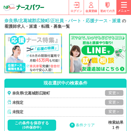
メニュー
ログイン
会員登録
初めての方
奈良県/北葛城郡広陵町/正社員・パート・応援ナース・派遣
の
看護師求人・派遣・転職・募集一覧
現在選択中の検索条件
変更＞
奈良県/北葛城郡広陵町
変更＞
未指定
変更＞
未指定
検索結果
この条件を保存する
×
条件クリア
（0件保存中）
1 件