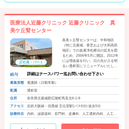
医療法人近藤クリニック 近藤クリニック 真
美ケ丘腎センター
真美ヶ丘腎センターは、中和地区
（特に北葛城、香芝および大和高田
地区）での血液浄化療法の拡充を図
るため、2006年5月に開設。2012年
には増改築を行い、日の光が入る明
正社員・パート
るい透析室にリニューアルいたしま
した。透析専門医、専任看護師、臨
詳細はナースパワー迄お問い合わせ下さい
給与
床工学技士等による専門のチームと
新式の設備が整っています。地域中
募集形態
看護師（日勤常勤）
核病院との連携のもと安心で快適な
配属
透析室
透析治療を届けられるよう日々努力
し、透析医療を通して地域に貢献で
住所
奈良県北葛城郡広陵町馬見北6-1-8
きる医療を目指しています。
アクセス
近鉄大阪線・信貴線 五位堂駅(バス6分) 徒歩5分
診療科目
内科、泌尿器科、肛門科、皮膚科、人工透析内科、人工透
析外科