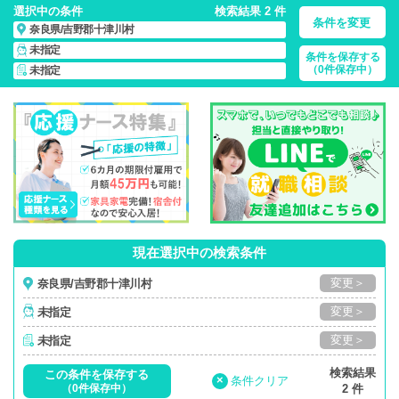
選択中の条件
検索結果 2 件
条件を変更
奈良県/吉野郡十津川村
未指定
条件を保存する
奈良県/吉野郡十津川村/正社員・パート・応援ナース・派遣
の
（0件保存中）
未指定
看護師求人・派遣・転職・募集一覧
現在選択中の検索条件
変更＞
奈良県/吉野郡十津川村
変更＞
未指定
変更＞
未指定
検索結果
この条件を保存する
×
条件クリア
（0件保存中）
2 件