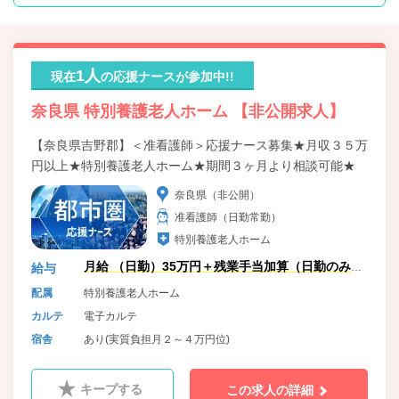
1人
現在
の応援ナースが参加中!!
奈良県 特別養護老人ホーム 【非公開求人】
【奈良県吉野郡】＜准看護師＞応援ナース募集★月収３５万
円以上★特別養護老人ホーム★期間３ヶ月より相談可能★
奈良県（非公開）
准看護師（日勤常勤）
特別養護老人ホーム
月給 （日勤）35万円＋残業手当加算（日勤のみの
給与
ため）
配属
特別養護老人ホーム
カルテ
電子カルテ
宿舎
あり(実質負担月２～４万円位)
キープする
この求人の詳細