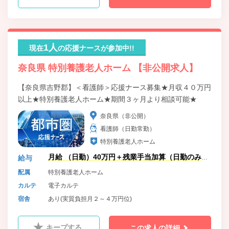
1人
現在
の応援ナースが参加中!!
奈良県 特別養護老人ホーム 【非公開求人】
【奈良県吉野郡】＜看護師＞応援ナース募集★月収４０万円
以上★特別養護老人ホーム★期間３ヶ月より相談可能★
奈良県（非公開）
看護師（日勤常勤）
特別養護老人ホーム
月給 （日勤）40万円＋残業手当加算（日勤のみの
給与
ため）
配属
特別養護老人ホーム
カルテ
電子カルテ
宿舎
あり(実質負担月２～４万円位)
キープする
この求人の詳細