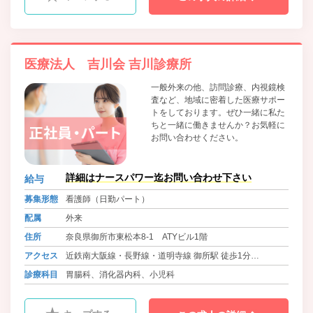
医療法人 吉川会 吉川診療所
一般外来の他、訪問診療、内視鏡検
査など、地域に密着した医療サポー
トをしております。ぜひ一緒に私た
ちと一緒に働きませんか？お気軽に
お問い合わせください。
詳細はナースパワー迄お問い合わせ下さい
給与
募集形態
看護師（日勤パート）
配属
外来
住所
奈良県御所市東松本8-1 ATYビル1階
アクセス
近鉄南大阪線・長野線・道明寺線 御所駅 徒歩1分
JR関西本線・大和路線 御所駅 徒歩2分
診療科目
胃腸科、消化器内科、小児科