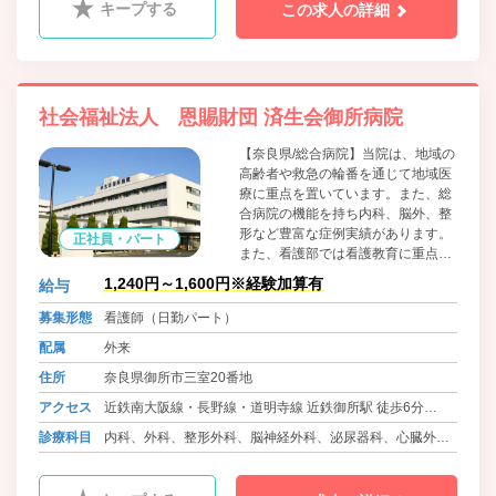
キープする
この求人の詳細
社会福祉法人 恩賜財団 済生会御所病院
【奈良県/総合病院】当院は、地域の
高齢者や救急の輪番を通じて地域医
療に重点を置いています。また、総
合病院の機能を持ち内科、脳外、整
形など豊富な症例実績があります。
正社員・パート
また、看護部では看護教育に重点を
置き、教育プログラムや研修の充実
1,240円～1,600円※経験加算有
給与
を図っています。院内は平成１6年
に改装していますので、大変キレイ
募集形態
看護師（日勤パート）
です。
配属
外来
住所
奈良県御所市三室20番地
アクセス
近鉄南大阪線・長野線・道明寺線 近鉄御所駅 徒歩6分
JR関西本線・大和路線、JR和歌山線 御所駅 徒歩8分
診療科目
内科、外科、整形外科、脳神経外科、泌尿器科、心臓外
科、眼科、耳鼻咽喉科、皮膚科、産婦人科、小児科、ﾘﾊﾋﾞﾘ
ﾃｰｼｮﾝ科、感染症内科、麻酔科、放射線科