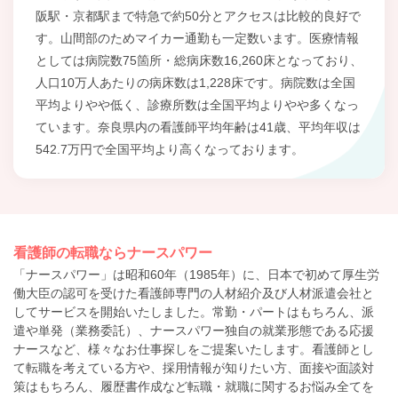
阪駅・京都駅まで特急で約50分とアクセスは比較的良好で
す。山間部のためマイカー通勤も一定数います。医療情報
としては病院数75箇所・総病床数16,260床となっており、
人口10万人あたりの病床数は1,228床です。病院数は全国
平均よりやや低く、診療所数は全国平均よりやや多くなっ
ています。奈良県内の看護師平均年齢は41歳、平均年収は
542.7万円で全国平均より高くなっております。
看護師の転職ならナースパワー
「ナースパワー」は昭和60年（1985年）に、日本で初めて厚生労
働大臣の認可を受けた看護師専門の人材紹介及び人材派遣会社と
してサービスを開始いたしました。常勤・パートはもちろん、派
遣や単発（業務委託）、ナースパワー独自の就業形態である応援
ナースなど、様々なお仕事探しをご提案いたします。看護師とし
て転職を考えている方や、採用情報が知りたい方、面接や面談対
策はもちろん、履歴書作成など転職・就職に関するお悩み全てを