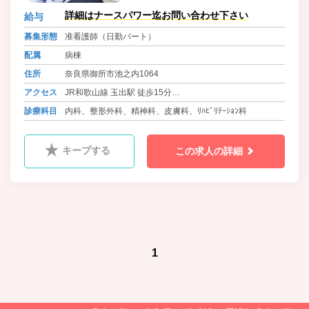
詳細はナースパワー迄お問い合わせ下さい
給与
募集形態
准看護師（日勤パート）
配属
病棟
住所
奈良県御所市池之内1064
アクセス
JR和歌山線 玉出駅 徒歩15分
近鉄南大阪線・長野線・道明寺線 橿原神宮前駅から全勤務
診療科目
内科、整形外科、精神科、皮膚科、ﾘﾊﾋﾞﾘﾃｰｼｮﾝ科
対応送迎バス
キープする
この求人の詳細
1