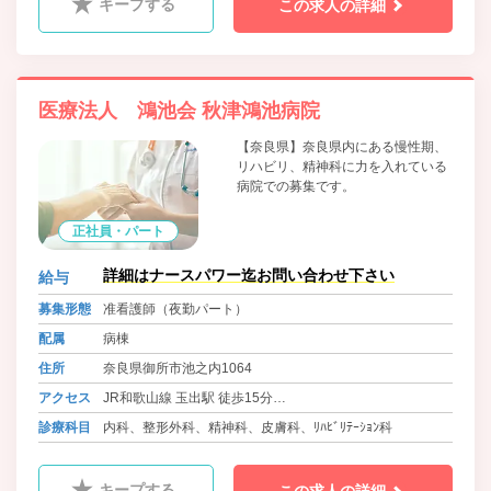
キープする
この求人の詳細
医療法人 鴻池会 秋津鴻池病院
【奈良県】奈良県内にある慢性期、
リハビリ、精神科に力を入れている
病院での募集です。
正社員・パート
詳細はナースパワー迄お問い合わせ下さい
給与
募集形態
准看護師（夜勤パート）
配属
病棟
住所
奈良県御所市池之内1064
アクセス
JR和歌山線 玉出駅 徒歩15分
近鉄南大阪線・長野線・道明寺線 橿原神宮前駅から全勤務
診療科目
内科、整形外科、精神科、皮膚科、ﾘﾊﾋﾞﾘﾃｰｼｮﾝ科
対応送迎バス
キープする