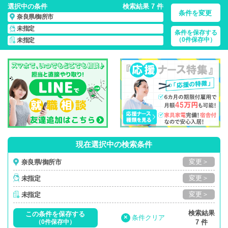
選択中の条件
検索結果 7 件
条件を変更
奈良県/御所市
未指定
条件を保存する
奈良県/御所市/正社員・パート・応援ナース・派遣
の 看護師求
（0件保存中）
未指定
人・派遣・転職・募集一覧
現在選択中の検索条件
変更＞
奈良県/御所市
変更＞
未指定
変更＞
未指定
検索結果
この条件を保存する
×
条件クリア
（0件保存中）
7 件