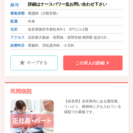
詳細はナースパワー迄お問い合わせ下さい
給与
募集形態
看護師（日勤常勤）
配属
外来
住所
奈良県御所市東松本8-1 ATYビル1階
アクセス
近鉄南大阪線・長野線・道明寺線 御所駅 徒歩1分
JR関西本線・大和路線 御所駅 徒歩2分
診療科目
胃腸科、消化器内科、小児科
キープする
この求人の詳細
民間病院
【奈良県】奈良県内にある慢性期、
リハビリ、精神科に力を入れている
病院での募集です。