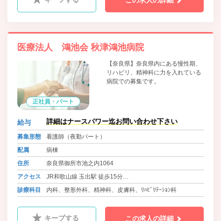
この求人の詳細
医療法人 鴻池会 秋津鴻池病院
【奈良県】奈良県内にある慢性期、
リハビリ、精神科に力を入れている
病院での募集です。
正社員・パート
詳細はナースパワー迄お問い合わせ下さい
給与
募集形態
看護師（夜勤パート）
配属
病棟
住所
奈良県御所市池之内1064
アクセス
JR和歌山線 玉出駅 徒歩15分
近鉄南大阪線・長野線・道明寺線 橿原神宮前駅から全勤務
診療科目
内科、整形外科、精神科、皮膚科、ﾘﾊﾋﾞﾘﾃｰｼｮﾝ科
対応送迎バス
キープする
この求人の詳細