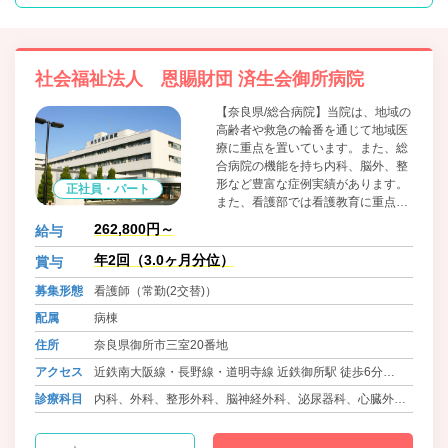
社会福祉法人 恩賜財団 済生会御所病院
【奈良県/総合病院】当院は、地域の
高齢者や救急の輪番を通じて地域医
療に重点を置いています。また、総
合病院の機能を持ち内科、脳外、整
形など豊富な症例実績があります。
正社員・パート
また、看護部では看護教育に重点を
置き、教育プログラムや研修の充実
262,800円～
給与
を図っています。院内は平成１6年
に改装していますので、大変キレイ
年2回（3.0ヶ月分位）
賞与
です。
募集形態
看護師（常勤(2交替)）
配属
病棟
住所
奈良県御所市三室20番地
アクセス
近鉄南大阪線・長野線・道明寺線 近鉄御所駅 徒歩6分
JR関西本線・大和路線、JR和歌山線 御所駅 徒歩8分
診療科目
内科、外科、整形外科、脳神経外科、泌尿器科、心臓外
科、眼科、耳鼻咽喉科、皮膚科、産婦人科、小児科、ﾘﾊﾋﾞﾘ
ﾃｰｼｮﾝ科、感染症内科、麻酔科、放射線科