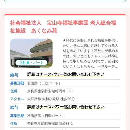
社会福祉法人 宝山寺福祉事業団 老人総合福
祉施設 あくなみ苑
★時代に必要とされる福祉を提供し
たい。そんな志に共感してくれる人
材を求めています！私たちが求める
のは、何ごとにもチャレンジ精神を
持って取り組める人材です。前例の
正社員・パート
ないことはもちろん、一見ルーティ
ンワークのように見える日々の活動
詳細はナースパワー迄お問い合わせ下さい
給与
にも、発見・挑戦という志を持って
臨める人を求めています。学生のみ
募集形態
看護師（日勤パート）
なさんに最初から高いスキルは求め
住所
奈良県生駒郡安堵町岡崎33-1
ていません。それよりも、溢れるエ
ネルギーを活かして活躍してもらい
アクセス
大和路線 大和小泉駅 徒歩20分
たいと思っています。新たな環境に
近鉄橿原線 平端駅 徒歩20分
詳細はナースパワー迄お問い合わせ下さい
給与
一歩踏み出すことはとても勇気がい
るでしょうが、私はみなさんに「ひ
募集形態
准看護師（日勤パート）
るむな。くじけるな。あきらめる
住所
奈良県生駒郡安堵町岡崎33-1
な」というメッセージを贈りたい。
自分たちの理念を信じ、理念に照ら