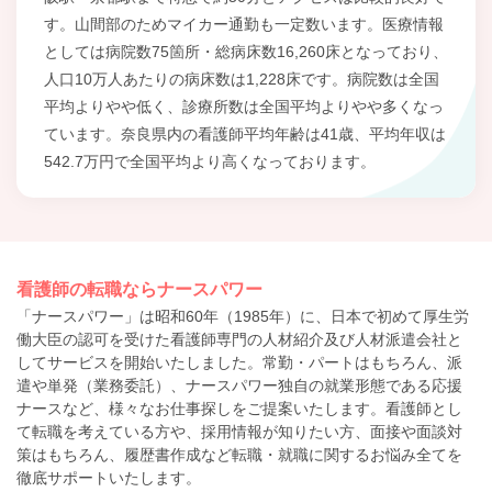
す。山間部のためマイカー通勤も一定数います。医療情報
としては病院数75箇所・総病床数16,260床となっており、
人口10万人あたりの病床数は1,228床です。病院数は全国
平均よりやや低く、診療所数は全国平均よりやや多くなっ
ています。奈良県内の看護師平均年齢は41歳、平均年収は
542.7万円で全国平均より高くなっております。
看護師の転職ならナースパワー
「ナースパワー」は昭和60年（1985年）に、日本で初めて厚生労
働大臣の認可を受けた看護師専門の人材紹介及び人材派遣会社と
してサービスを開始いたしました。常勤・パートはもちろん、派
遣や単発（業務委託）、ナースパワー独自の就業形態である応援
ナースなど、様々なお仕事探しをご提案いたします。看護師とし
て転職を考えている方や、採用情報が知りたい方、面接や面談対
策はもちろん、履歴書作成など転職・就職に関するお悩み全てを
徹底サポートいたします。