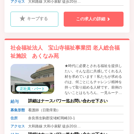
アクセス
大和路線 大和小泉駅 徒歩20分
して自分たちが正しいと思えること
近鉄橿原線 平端駅 徒歩20分
を貫いてきた当法人で、ぜひ次はみ
なさんがそのリーダーとなっていた
キープする
この求人の詳細
だくことを望んでいます。
社会福祉法人 宝山寺福祉事業団 老人総合福
祉施設 あくなみ苑
★時代に必要とされる福祉を提供し
たい。そんな志に共感してくれる人
材を求めています！私たちが求める
のは、何ごとにもチャレンジ精神を
持って取り組める人材です。前例の
正社員・パート
ないことはもちろん、一見ルーティ
ンワークのように見える日々の活動
詳細はナースパワー迄お問い合わせ下さい
給与
にも、発見・挑戦という志を持って
臨める人を求めています。学生のみ
募集形態
看護師（日勤常勤）
なさんに最初から高いスキルは求め
住所
奈良県生駒郡安堵町岡崎33-1
ていません。それよりも、溢れるエ
ネルギーを活かして活躍してもらい
アクセス
大和路線 大和小泉駅 徒歩20分
たいと思っています。新たな環境に
近鉄橿原線 平端駅 徒歩20分