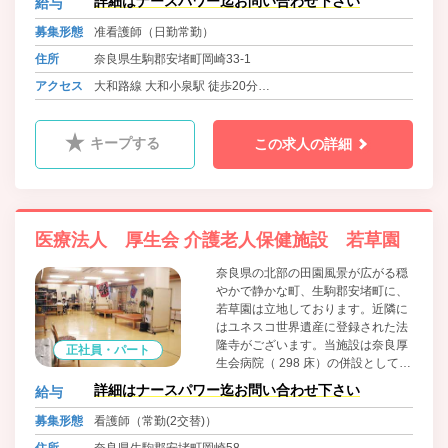
詳細はナースパワー迄お問い合わせ下さい
給与
一歩踏み出すことはとても勇気がい
るでしょうが、私はみなさんに「ひ
募集形態
准看護師（日勤常勤）
るむな。くじけるな。あきらめる
住所
奈良県生駒郡安堵町岡崎33-1
な」というメッセージを贈りたい。
自分たちの理念を信じ、理念に照ら
アクセス
大和路線 大和小泉駅 徒歩20分
して自分たちが正しいと思えること
近鉄橿原線 平端駅 徒歩20分
を貫いてきた当法人で、ぜひ次はみ
なさんがそのリーダーとなっていた
キープする
この求人の詳細
だくことを望んでいます。
医療法人 厚生会 介護老人保健施設 若草園
奈良県の北部の田園風景が広がる穏
やかで静かな町、生駒郡安堵町に、
若草園は立地しております。近隣に
はユネスコ世界遺産に登録された法
隆寺がございます。当施設は奈良厚
正社員・パート
生会病院（ 298 床）の併設として平
成３年２月に開設致しました。 専門
詳細はナースパワー迄お問い合わせ下さい
給与
職のプロとして力量を発揮できるよ
う、職員教育、各種委員会、勉強
募集形態
看護師（常勤(2交替)）
会、研修等に特に力を入れておりま
住所
奈良県生駒郡安堵町岡崎58