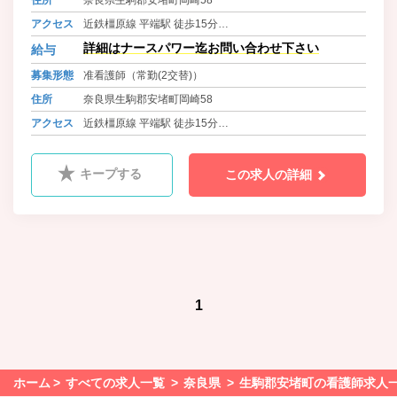
す。
アクセス
近鉄橿原線 平端駅 徒歩15分
大和路線 大和小泉駅 徒歩15分
詳細はナースパワー迄お問い合わせ下さい
給与
※ 「平端駅」「大和小泉駅」より送迎バス有り
募集形態
准看護師（常勤(2交替)）
住所
奈良県生駒郡安堵町岡崎58
アクセス
近鉄橿原線 平端駅 徒歩15分
大和路線 大和小泉駅 徒歩15分
※ 「平端駅」「大和小泉駅」より送迎バス有り
キープする
この求人の詳細
1
ホーム
すべての求人一覧
奈良県
生駒郡安堵町の看護師求人