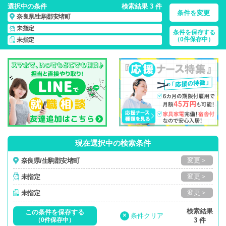
選択中の条件
検索結果 3 件
条件を変更
奈良県/生駒郡安堵町
未指定
条件を保存する
奈良県/生駒郡安堵町/正社員・パート・応援ナース・派遣
の
（0件保存中）
未指定
看護師求人・派遣・転職・募集一覧
現在選択中の検索条件
変更＞
奈良県/生駒郡安堵町
変更＞
未指定
変更＞
未指定
検索結果
この条件を保存する
×
条件クリア
（0件保存中）
3 件