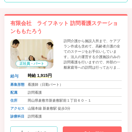
有限会社 ライフネット 訪問看護ステーショ
ンももたろう
訪問介護から施設入所まで、ケアプ
ラン作成も含めて、高齢者介護の全
てのステージをお手伝いしていま
す。法人の運営する介護施設のみの
訪問看護を行いますので、外部の一
正社員・パート
般家庭等への訪問は行っておりませ
ん。また、おかやま子育て応援宣言
時給 1,915円
給与
企業の登録を受け、産前・産休休業
はもちろん、育児休業を取得しやす
募集形態
看護師（日勤パート）
くしているほか、子供の急な体調不
配属
訪問看護
良により職場を休む事や学校からの
呼び出しで早退するといった場面で
住所
岡山県倉敷市新倉敷駅前１丁目６０－１
も、休みやすい会社風土とするな
アクセス
山陽本線 新倉敷駅 徒歩3分
ど、積極的に子育て応援をしていき
ます。
診療科目
訪問看護