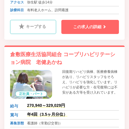
アクセス
弥生駅 徒歩14分
診療科目
有料老人ホーム、訪問看護
キープする
この求人の詳細
倉敷医療生活協同組合 コープリハビリテーシ
ョン病院 老健あかね
回復期リハビリ病棟、医療療養病棟
があり、リハビリスタッフをそろ
え、リハビリを強化しています。リ
ハビリが必要な方・在宅復帰には不
安がある方等を受け入れています。
正社員・パート
270,940～329,029円
給与
年4回（3.5ヶ月分位）
賞与
募集形態
看護師（常勤(2交替)）