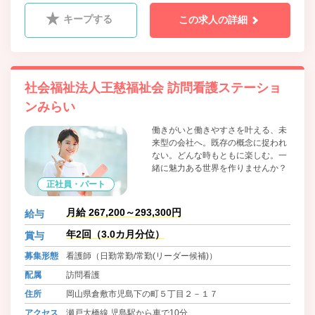
キープする
この求人の詳細
社会福祉法人王慈福祉会 訪問看護ステーショ
ンみらい
働きがいと働きやすさを叶える、未
来型の会社へ。既存の概念に捉われ
ない。どんな時もともに楽しむ。一
緒に魅力ある世界を作りませんか？
正社員・パート
月給 267,200～293,300円
給与
年2回（3.0カ月分位）
賞与
募集形態
看護師（日勤常勤/常勤(リーダー候補)）
配属
訪問看護
住所
岡山県倉敷市児島下の町５丁目２－１７
アクセス
瀬戸大橋線 児島駅から車で10分