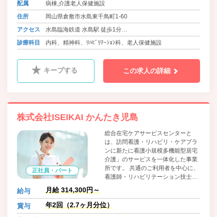
配属
病棟,介護老人保健施設
住所
岡山県倉敷市水島東千鳥町1-60
アクセス
水島臨海鉄道 水島駅 徒歩1分
バス 両備バス 倉敷吉岡線 栄駅北 徒歩21分
診療科目
内科、精神科、ﾘﾊﾋﾞﾘﾃｰｼｮﾝ科、老人保健施設
キープする
この求人の詳細
株式会社ISEIKAI かんたき児島
総合在宅ケアサービスセンターと
は、訪問看護・リハビリ・ケアプラ
ンに新たに看護小規模多機能型居宅
介護」のサービスを一体化した事業
所です。 共通のご利用者を中心に、
正社員・パート
看護師・リハビリテーション技士・
介護職員・ケアマネジャーら多職種
月給 314,300円～
給与
が地域の専門職の方々と情報共有し
ながら、２４時間３６５日、医療・
年2回（2.7ヶ月分位）
賞与
介護を提供する地域密着型サービス