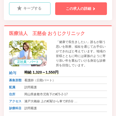
キープする
この求人の詳細
医療法人 王慈会 おうじクリニック
「健康で長生きしたい」誰もが願う
思いを医療、福祉を通じてお手伝い
ができればと考えています。地域の
皆様とともに時には家族のように寄
り添い年を重ねていける身近な診療
正社員・パート
所を目指しています。
時給 1,320～1,550円
給与
募集形態
看護師（日勤パート）
配属
訪問看護
住所
岡山県倉敷市児島下の町5-2-17
アクセス
瀬戸大橋線 上の町駅から車で約5分
バス 下電バス 児島循環線ふれあい号 王慈園前 徒歩1分
診療科目
訪問看護
バス 下電バス 王子ヶ岳線 常盤橋 徒歩7分