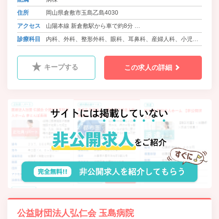
ーム（定員２６名）、「通い」「訪
住所
岡山県倉敷市玉島乙島4030
問」「泊まり」のサービスを組み合
わせて２４時間３６５日ご利用して
アクセス
山陽本線 新倉敷駅から車で約8分
いただける小規模多機能型居宅介護
バス 両備バス ハーバーアイランド線 押上 徒歩6分
診療科目
内科、外科、整形外科、眼科、耳鼻科、産婦人科、小児
事業所もございます。
バス 両備バス 玉島中央町線 玉島中央町 徒歩13分
科、神経内科、皮膚科、歯科
キープする
この求人の詳細
公益財団法人弘仁会 玉島病院