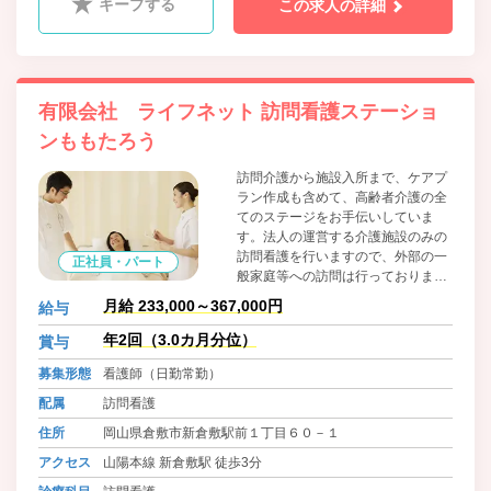
キープする
この求人の詳細
有限会社 ライフネット 訪問看護ステーショ
ンももたろう
訪問介護から施設入所まで、ケアプ
ラン作成も含めて、高齢者介護の全
てのステージをお手伝いしていま
す。法人の運営する介護施設のみの
訪問看護を行いますので、外部の一
正社員・パート
般家庭等への訪問は行っておりませ
ん。また、おかやま子育て応援宣言
月給 233,000～367,000円
給与
企業の登録を受け、産前・産休休業
はもちろん、育児休業を取得しやす
年2回（3.0カ月分位）
賞与
くしているほか、子供の急な体調不
募集形態
看護師（日勤常勤）
良により職場を休む事や学校からの
呼び出しで早退するといった場面で
配属
訪問看護
も、休みやすい会社風土とするな
住所
岡山県倉敷市新倉敷駅前１丁目６０－１
ど、積極的に子育て応援をしていき
ます。
アクセス
山陽本線 新倉敷駅 徒歩3分