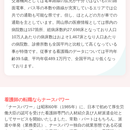
交通機関としては電車路線の拡充が十分ではないものの路
面電車、バス等の本数や路線が充実しているエリアでは公
共での通勤も可能な県です。但し、ほとんどの方が車での
通勤を主としています。岡山県の医療情報としては県内の
病院数は157箇所、総病床数約27,698床となっており人口
10万人あたりの病床数はおよそ1,467床となり人口あたり
の病院数、診療所数も全国平均と比較して高くなっている
事が特徴です。従事する看護職のデータについては平均年
齢39.5歳、平均年収489.1万円で、全国平均より低くなっ
ております。
看護師の転職ならナースパワー
「ナースパワー」は昭和60年（1985年）に、日本で初めて厚生労
働大臣の認可を受けた看護師専門の人材紹介及び人材派遣会社と
してサービスを開始いたしました。常勤・パートはもちろん、派
遣や単発（業務委託）、ナースパワー独自の就業形態である応援