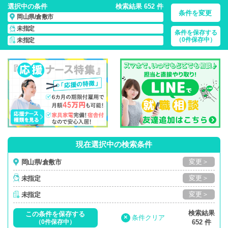
選択中の条件
検索結果 652 件
条件を変更
岡山県/倉敷市
未指定
条件を保存する
岡山県/倉敷市/正社員・パート・応援ナース・派遣
の 看護師求
（0件保存中）
未指定
人・派遣・転職・募集一覧
現在選択中の検索条件
変更＞
岡山県/倉敷市
変更＞
未指定
変更＞
未指定
検索結果
この条件を保存する
×
条件クリア
（0件保存中）
652 件