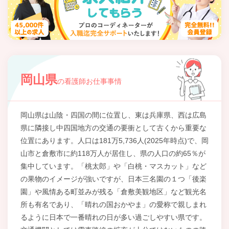
岡山県
の看護師お仕事事情
岡山県は山陰・四国の間に位置し、東は兵庫県、西は広島
県に隣接し中四国地方の交通の要衝として古くから重要な
位置にあります。人口は181万5,736人(2025年時点)で、岡
山市と倉敷市に約118万人が居住し、県の人口の約65％が
集中しています。「桃太郎」や「白桃・マスカット」など
の果物のイメージが強いですが、日本三名園の１つ「後楽
園」や風情ある町並みが残る「倉敷美観地区」など観光名
所も有名であり、「晴れの国おかやま」の愛称で親しまれ
るように日本で一番晴れの日が多い過ごしやすい県です。