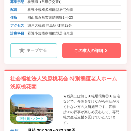
募集形態
看護師（常勤(2交替)）
です。
配属
看護小規模多機能型居宅介護
住所
岡山県倉敷市児島味野1-4-23
アクセス
瀬戸大橋線 児島駅 徒歩12分
診療科目
看護小規模多機能型居宅介護
キープする
この求人の詳細
社会福祉法人浅原桃花会 特別養護老人ホーム
浅原桃花園
★残業ほぼ無し★職場環境◎★ 自宅
などで、介護を受けながら生活がお
くれない方の入所施設です。四季
折々の行事が楽しめ安心して、専門
職の生活支援を受けていただけま
正社員・パート
す。
月給 207,300～222,300円
給与