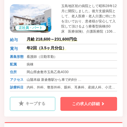
玉島地区初の病院として昭和28年12
月に開院しました。後方支援病院と
して、老人医療・老人介護に特に力
を注いでおり、患者様が安心して入
院して頂けるよう療養型病棟(60
正社員・パート
床 医療保険)、介護医療院（106床
介護保険）があります。在宅患者様
月給 218,600～231,600円位
給与
へ向けては、通所リハビリ・訪問看
護ステーション・ショートステイ・
年2回（3.5ヶ月分位）
賞与
居宅介護支援事業所がご利用いただ
募集形態
看護師（日勤常勤）
けます。また、認知症状のある方が
少人数で共同生活を送るグループホ
配属
病棟
ーム（定員２６名）、「通い」「訪
住所
岡山県倉敷市玉島乙島4030
問」「泊まり」のサービスを組み合
わせて２４時間３６５日ご利用して
アクセス
山陽本線 新倉敷駅から車で約8分
いただける小規模多機能型居宅介護
バス 両備バス ハーバーアイランド線 押上 徒歩6分
診療科目
内科、外科、整形外科、眼科、耳鼻科、産婦人科、小児
事業所もございます。
バス 両備バス 玉島中央町線 玉島中央町 徒歩13分
科、神経内科、皮膚科、歯科
キープする
この求人の詳細