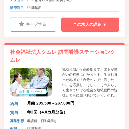
制が整っています。 また、全国展開
診療科目
訪問看護
の強みを活かし、ライフイベントに
よる転居が生じても、近隣の事業所
でキャリアを継続できる点は大手な
らではの魅力です。
キープする
この求人の詳細
社会福祉法人クムレ 訪問看護ステーションク
ムレ
乳幼児期から高齢期まで、誰もが障
がいの有無にかかわらず、生まれ育
った地域で「自分の力で生活した
い」を応援し、そして、その人らし
く生きていける社会を地域住民の皆
正社員・パート
様とともに創りあげていく、それが
クムレの願いです。
月給 205,500～267,000円
給与
年2回（4.0カ月分位）
賞与
募集形態
看護師（日勤常勤）
配属
訪問看護