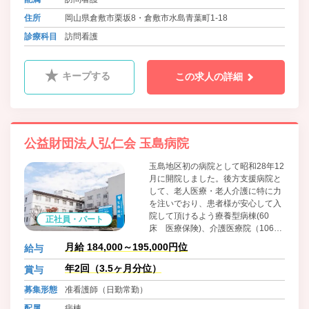
住所
岡山県倉敷市栗坂8・倉敷市水島青葉町1-18
診療科目
訪問看護
キープする
この求人の詳細
公益財団法人弘仁会 玉島病院
玉島地区初の病院として昭和28年12
月に開院しました。後方支援病院と
して、老人医療・老人介護に特に力
を注いでおり、患者様が安心して入
院して頂けるよう療養型病棟(60
正社員・パート
床 医療保険)、介護医療院（106床
介護保険）があります。在宅患者様
月給 184,000～195,000円位
給与
へ向けては、通所リハビリ・訪問看
護ステーション・ショートステイ・
年2回（3.5ヶ月分位）
賞与
居宅介護支援事業所がご利用いただ
募集形態
准看護師（日勤常勤）
けます。また、認知症状のある方が
少人数で共同生活を送るグループホ
配属
病棟