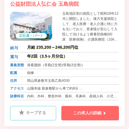
公益財団法人弘仁会 玉島病院
玉島地区初の病院として昭和28年12
月に開院しました。後方支援病院と
して、老人医療・老人介護に特に力
を注いでおり、患者様が安心して入
院して頂けるよう療養型病棟(60
正社員・パート
床 医療保険)、介護医療院（106床
介護保険）があります。在宅患者様
月給 235,200～246,200円位
給与
へ向けては、通所リハビリ・訪問看
護ステーション・ショートステイ・
年2回（3.5ヶ月分位）
賞与
居宅介護支援事業所がご利用いただ
募集形態
准看護師（常勤(2交替)/常勤(3交替)）
けます。また、認知症状のある方が
少人数で共同生活を送るグループホ
配属
病棟
ーム（定員２６名）、「通い」「訪
住所
岡山県倉敷市玉島乙島4030
問」「泊まり」のサービスを組み合
わせて２４時間３６５日ご利用して
アクセス
山陽本線 新倉敷駅から車で約8分
いただける小規模多機能型居宅介護
バス 両備バス ハーバーアイランド線 押上 徒歩6分
診療科目
内科、外科、整形外科、眼科、耳鼻科、産婦人科、小児
事業所もございます。
バス 両備バス 玉島中央町線 玉島中央町 徒歩13分
科、神経内科、皮膚科、歯科
キープする
この求人の詳細