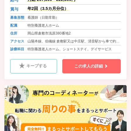
年2回（3.5カ月分位）
賞与
募集形態
看護師（日勤常勤）
配属
特別養護老人ホーム
住所
岡山県倉敷市浅原380番地2
アクセス
山陽本線、伯備線 倉敷駅又は中庄駅、清音駅から車で約10
分
診療科目
特別養護老人ホーム、ショートステイ、デイサービス
キープする
この求人の詳細