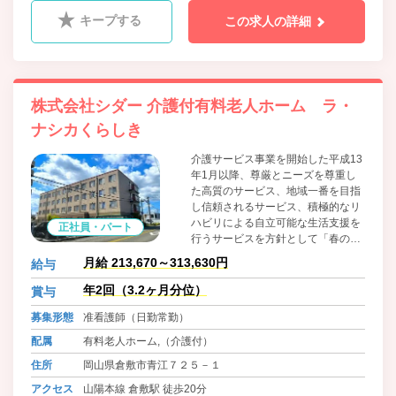
キープする
この求人の詳細
株式会社シダー 介護付有料老人ホーム ラ・
ナシカくらしき
介護サービス事業を開始した平成13
年1月以降、尊厳とニーズを尊重し
た高質のサービス、地域一番を目指
し信頼されるサービス、積極的なリ
ハビリによる自立可能な生活支援を
正社員・パート
行うサービスを方針として「春の陽
だまりでありたい」をコンセプトと
月給 213,670～313,630円
給与
した介護サービス事業を展開してい
ます。介護予防にも力を入れ、心身
年2回（3.2ヶ月分位）
賞与
の機能維持を目指したリハビリには
募集形態
准看護師（日勤常勤）
積極的に取り組んでいます。働くス
タッフについても研修体制の強化や
配属
有料老人ホーム,（介護付）
働く環境を整え、「ここで仕事がで
住所
岡山県倉敷市青江７２５－１
きてよかった」と言ってもらえる会
社として地域に根差した企業を目指
アクセス
山陽本線 倉敷駅 徒歩20分