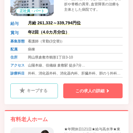
折や脊椎の異常､血管障害の治療を
主体とした病院です。
正社員・パート
月給 261,332～339,794円位
給与
年2回（4.0カ月分位）
賞与
募集形態
看護師（常勤(3交替)）
配属
病棟
住所
岡山県倉敷市鶴形1丁目3-10
アクセス
山陽本線、伯備線 倉敷駅 徒歩7分
バス 両備バス・下電バス 昭和町 徒歩5分
診療科目
外科、消化器外科、消化器内科、肝臓外科、胆のう外科、
バス 両備バス・下電バス あちてらす倉敷前 徒歩7分
膵臓外科、整形外科、泌尿器科、麻酔科、臨床検査科、放
射線科、ﾘﾊﾋﾞﾘﾃｰｼｮﾝ科
キープする
この求人の詳細
有料老人ホーム
★年間休日121日★給与高水準★東