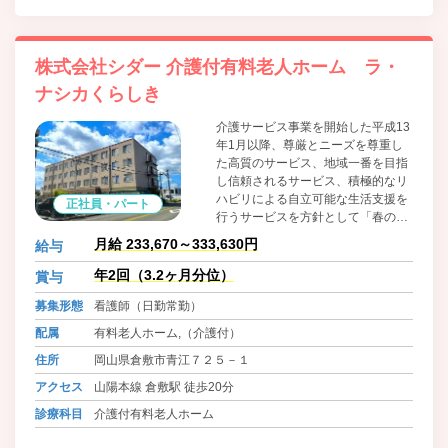
株式会社シダー 介護付有料老人ホーム ラ・
ナシカくらしき
介護サービス事業を開始した平成13
年1月以降、尊厳とニーズを尊重し
た高質のサービス、地域一番を目指
し信頼されるサービス、積極的なリ
ハビリによる自立可能な生活支援を
正社員・パート
行うサービスを方針として「春の陽
だまりでありたい」をコンセプトと
月給 233,670～333,630円
給与
した介護サービス事業を展開してい
ます。介護予防にも力を入れ、心身
年2回（3.2ヶ月分位）
賞与
の機能維持を目指したリハビリには
募集形態
看護師（日勤常勤）
積極的に取り組んでいます。働くス
タッフについても研修体制の強化や
配属
有料老人ホーム,（介護付）
働く環境を整え、「ここで仕事がで
住所
岡山県倉敷市青江７２５－１
きてよかった」と言ってもらえる会
社として地域に根差した企業を目指
アクセス
山陽本線 倉敷駅 徒歩20分
しています。
診療科目
介護付有料老人ホーム