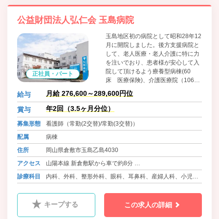
公益財団法人弘仁会 玉島病院
玉島地区初の病院として昭和28年12
月に開院しました。後方支援病院と
して、老人医療・老人介護に特に力
を注いでおり、患者様が安心して入
院して頂けるよう療養型病棟(60
正社員・パート
床 医療保険)、介護医療院（106床
介護保険）があります。在宅患者様
月給 276,600～289,600円位
給与
へ向けては、通所リハビリ・訪問看
護ステーション・ショートステイ・
年2回（3.5ヶ月分位）
賞与
居宅介護支援事業所がご利用いただ
募集形態
看護師（常勤(2交替)/常勤(3交替)）
けます。また、認知症状のある方が
少人数で共同生活を送るグループホ
配属
病棟
ーム（定員２６名）、「通い」「訪
住所
岡山県倉敷市玉島乙島4030
問」「泊まり」のサービスを組み合
わせて２４時間３６５日ご利用して
アクセス
山陽本線 新倉敷駅から車で約8分
いただける小規模多機能型居宅介護
バス 両備バス ハーバーアイランド線 押上 徒歩6分
診療科目
内科、外科、整形外科、眼科、耳鼻科、産婦人科、小児
事業所もございます。
バス 両備バス 玉島中央町線 玉島中央町 徒歩13分
科、神経内科、皮膚科、歯科
キープする
この求人の詳細