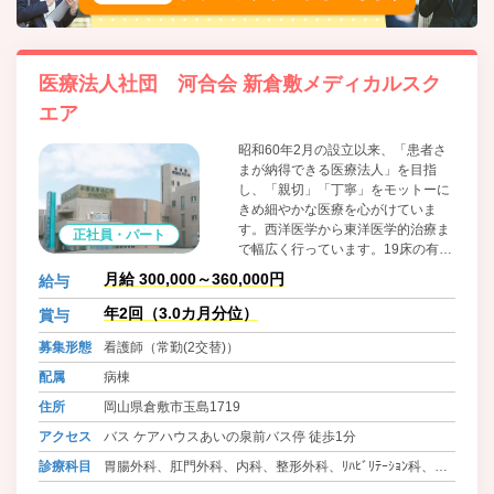
医療法人社団 河合会 新倉敷メディカルスク
エア
昭和60年2月の設立以来、「患者さ
まが納得できる医療法人」を目指
し、「親切」「丁寧」をモットーに
きめ細やかな医療を心がけていま
す。西洋医学から東洋医学的治療ま
正社員・パート
で幅広く行っています。19床の有床
診療所・居宅介護支援・訪問介護・
月給 300,000～360,000円
給与
通所介護・グループホーム等多彩な
事業があります。併設にケアハウ
年2回（3.0カ月分位）
賞与
ス・小規模特養等の施設がありま
募集形態
看護師（常勤(2交替)）
す。
配属
病棟
住所
岡山県倉敷市玉島1719
アクセス
バス ケアハウスあいの泉前バス停 徒歩1分
診療科目
胃腸外科、肛門外科、内科、整形外科、ﾘﾊﾋﾞﾘﾃｰｼｮﾝ科、皮
膚科、泌尿器科