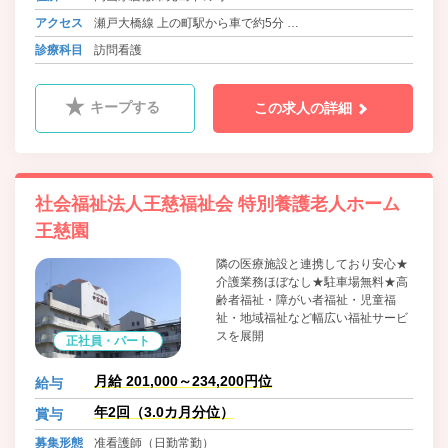
アクセス
瀬戸大橋線 上の町駅から車で約5分
バス 下電バス 児島循環線ふれあい号 王慈園前 徒歩1分
診療科目
訪問看護
バス 下電バス 王子ヶ岳線 常盤橋 徒歩7分
キープする
この求人の詳細
社会福祉法人王慈福祉会 特別養護老人ホーム
王慈園
隣の医療施設と連携しており安心★
介護業務ほぼなし★駐車場無料★高
齢者福祉・障がい者福祉・児童福
祉・地域福祉など幅広い福祉サービ
スを展開
正社員・パート
月給 201,000～234,200円位
給与
年2回（3.0カ月分位）
賞与
募集形態
准看護師（日勤常勤）