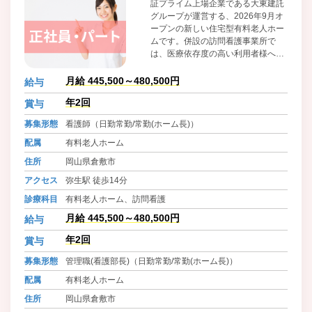
証プライム上場企業である大東建託
グループが運営する、2026年9月オ
ープンの新しい住宅型有料老人ホー
ムです。併設の訪問看護事業所で
は、医療依存度の高い利用者様への
ケアに注力しており、緩和ケアや人
工呼吸器管理といった専門的な看護
月給 445,500～480,500円
給与
スキルを深めることができます。ま
年2回
賞与
た、充実した福利厚生と資格取得支
援は、安心して長くキャリアを築き
募集形態
看護師（日勤常勤/常勤(ホーム長)）
たい方に最適な環境です。
配属
有料老人ホーム
住所
岡山県倉敷市
アクセス
弥生駅 徒歩14分
診療科目
有料老人ホーム、訪問看護
月給 445,500～480,500円
給与
年2回
賞与
募集形態
管理職(看護部長)（日勤常勤/常勤(ホーム長)）
配属
有料老人ホーム
住所
岡山県倉敷市