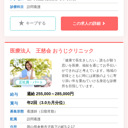
診療科目
訪問看護
キープする
この求人の詳細
医療法人 王慈会 おうじクリニック
「健康で長生きしたい」誰もが願う
思いを医療、福祉を通じてお手伝い
ができればと考えています。地域の
皆様とともに時には家族のように寄
り添い年を重ねていける身近な診療
正社員・パート
所を目指しています。
週給 255,000～285,000円
給与
年2回（3.0カ月分位）
賞与
募集形態
看護師（日勤常勤）
配属
訪問看護
住所
岡山県倉敷市児島下の町5-2-17