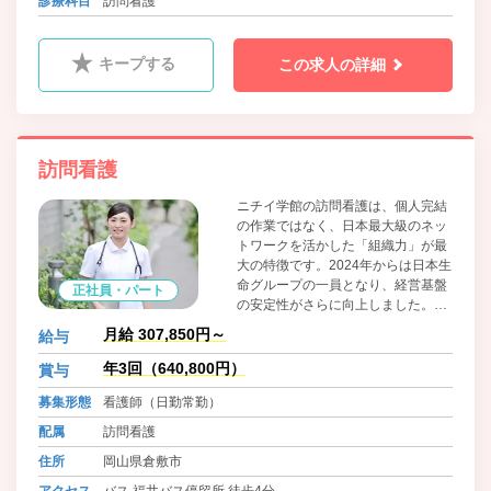
診療科目
訪問看護
キープする
この求人の詳細
訪問看護
ニチイ学館の訪問看護は、個人完結
の作業ではなく、日本最大級のネッ
トワークを活かした「組織力」が最
大の特徴です。2024年からは日本生
命グループの一員となり、経営基盤
正社員・パート
の安定性がさらに向上しました。全
国約1,900カ所の介護拠点を展開し
月給 307,850円～
給与
ているため、ケアマネジャーや介護
スタッフとの連携が非常にスムーズ
年3回（640,800円）
賞与
で、地域全体で利用者を支える「ト
募集形態
看護師（日勤常勤）
ータルケア」を組織として実践して
います。 教育面では同行研修やマニ
配属
訪問看護
ュアルが完備されており、未経験者
住所
岡山県倉敷市
やブランクのある方でも段階的に業
務へ慣れることができるフォロー体
アクセス
バス 福井バス停留所 徒歩4分