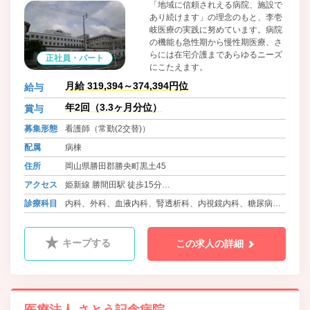
「地域に信頼されえる病院、施設で
あり続けます」の理念のもと、李壱
岐医療の実践に努めています。病院
の機能も急性期から慢性期医療、さ
らには在宅介護まであらゆるニーズ
正社員・パート
にこたえます。
月給 319,394～374,394円位
給与
年2回（3.3ヶ月分位）
賞与
募集形態
看護師（常勤(2交替)）
配属
病棟
住所
岡山県勝田郡勝央町黒土45
アクセス
姫新線 勝間田駅 徒歩15分
バス 勝央町ふれあいバス さとう記念病院前
診療科目
内科、外科、血液内科、腎透析科、内視鏡内科、糖尿病内
科
キープする
この求人の詳細