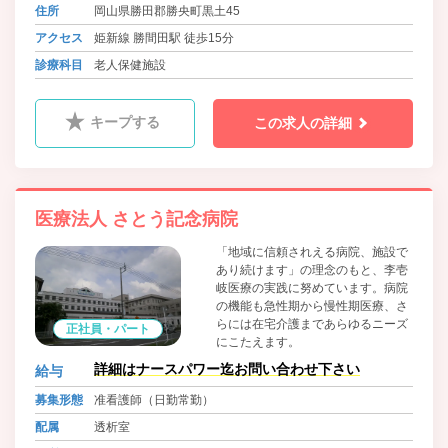
住所
岡山県勝田郡勝央町黒土45
アクセス
姫新線 勝間田駅 徒歩15分
診療科目
老人保健施設
キープする
この求人の詳細
医療法人 さとう記念病院
「地域に信頼されえる病院、施設で
あり続けます」の理念のもと、李壱
岐医療の実践に努めています。病院
の機能も急性期から慢性期医療、さ
らには在宅介護まであらゆるニーズ
正社員・パート
にこたえます。
詳細はナースパワー迄お問い合わせ下さい
給与
募集形態
准看護師（日勤常勤）
配属
透析室