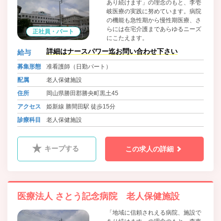
あり続けます」の理念のもと、李壱
岐医療の実践に努めています。病院
の機能も急性期から慢性期医療、さ
らには在宅介護まであらゆるニーズ
正社員・パート
にこたえます。
詳細はナースパワー迄お問い合わせ下さい
給与
募集形態
准看護師（日勤パート）
配属
老人保健施設
住所
岡山県勝田郡勝央町黒土45
アクセス
姫新線 勝間田駅 徒歩15分
診療科目
老人保健施設
キープする
この求人の詳細
医療法人 さとう記念病院 老人保健施設
「地域に信頼されえる病院、施設で