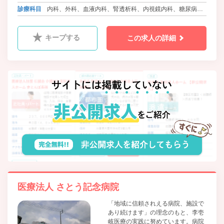
バス 勝央町ふれあいバス さとう記念病院前
診療科目
内科、外科、血液内科、腎透析科、内視鏡内科、糖尿病内
科
キープする
この求人の詳細
医療法人 さとう記念病院
「地域に信頼されえる病院、施設で
あり続けます」の理念のもと、李壱
岐医療の実践に努めています。病院