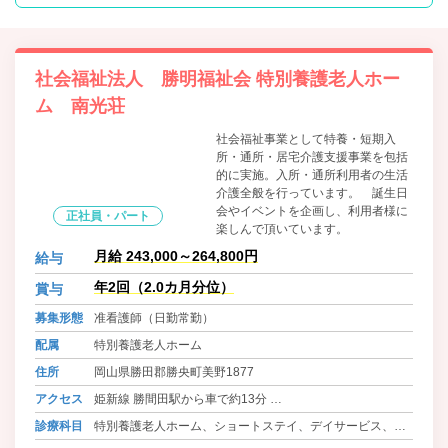
社会福祉法人 勝明福祉会 特別養護老人ホー
ム 南光荘
社会福祉事業として特養・短期入
所・通所・居宅介護支援事業を包括
的に実施。入所・通所利用者の生活
介護全般を行っています。 誕生日
会やイベントを企画し、利用者様に
正社員・パート
楽しんで頂いています。
月給 243,000～264,800円
給与
年2回（2.0カ月分位）
賞与
募集形態
准看護師（日勤常勤）
配属
特別養護老人ホーム
住所
岡山県勝田郡勝央町美野1877
アクセス
姫新線 勝間田駅から車で約13分
バス 勝央町ふれあいバス 美野(水島商店) 徒歩9分
診療科目
特別養護老人ホーム、ショートステイ、デイサービス、居
バス 美作市営勝田バス 中石生 徒歩30分