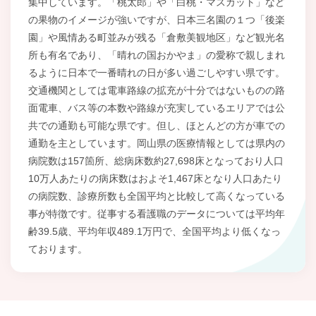
集中しています。「桃太郎」や「白桃・マスカット」など
の果物のイメージが強いですが、日本三名園の１つ「後楽
園」や風情ある町並みが残る「倉敷美観地区」など観光名
所も有名であり、「晴れの国おかやま」の愛称で親しまれ
るように日本で一番晴れの日が多い過ごしやすい県です。
交通機関としては電車路線の拡充が十分ではないものの路
面電車、バス等の本数や路線が充実しているエリアでは公
共での通勤も可能な県です。但し、ほとんどの方が車での
通勤を主としています。岡山県の医療情報としては県内の
病院数は157箇所、総病床数約27,698床となっており人口
10万人あたりの病床数はおよそ1,467床となり人口あたり
の病院数、診療所数も全国平均と比較して高くなっている
事が特徴です。従事する看護職のデータについては平均年
齢39.5歳、平均年収489.1万円で、全国平均より低くなっ
ております。