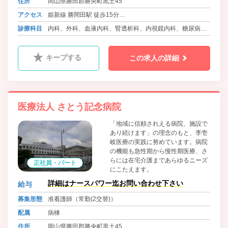
住所
岡山県勝田郡勝央町黒土45
アクセス
姫新線 勝間田駅 徒歩15分
バス 勝央町ふれあいバス さとう記念病院前
診療科目
内科、外科、血液内科、腎透析科、内視鏡内科、糖尿病内
科
キープする
この求人の詳細
医療法人 さとう記念病院
「地域に信頼されえる病院、施設で
あり続けます」の理念のもと、李壱
岐医療の実践に努めています。病院
の機能も急性期から慢性期医療、さ
らには在宅介護まであらゆるニーズ
正社員・パート
にこたえます。
詳細はナースパワー迄お問い合わせ下さい
給与
募集形態
准看護師（常勤(2交替)）
配属
病棟
住所
岡山県勝田郡勝央町黒土45