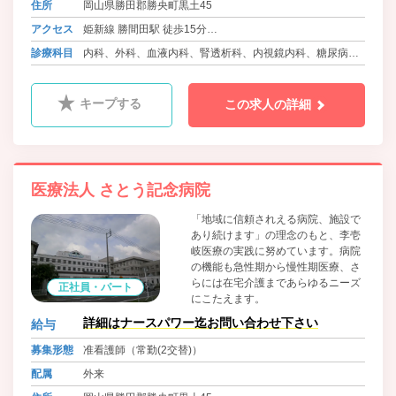
住所
岡山県勝田郡勝央町黒土45
アクセス
姫新線 勝間田駅 徒歩15分
バス 勝央町ふれあいバス さとう記念病院前
診療科目
内科、外科、血液内科、腎透析科、内視鏡内科、糖尿病内
科
キープする
この求人の詳細
医療法人 さとう記念病院
「地域に信頼されえる病院、施設で
あり続けます」の理念のもと、李壱
岐医療の実践に努めています。病院
の機能も急性期から慢性期医療、さ
らには在宅介護まであらゆるニーズ
正社員・パート
にこたえます。
詳細はナースパワー迄お問い合わせ下さい
給与
募集形態
准看護師（常勤(2交替)）
配属
外来