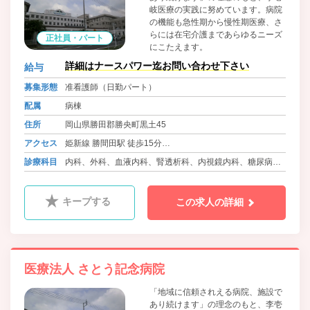
岐医療の実践に努めています。病院
の機能も急性期から慢性期医療、さ
らには在宅介護まであらゆるニーズ
正社員・パート
にこたえます。
詳細はナースパワー迄お問い合わせ下さい
給与
募集形態
准看護師（日勤パート）
配属
病棟
住所
岡山県勝田郡勝央町黒土45
アクセス
姫新線 勝間田駅 徒歩15分
バス 勝央町ふれあいバス さとう記念病院前
診療科目
内科、外科、血液内科、腎透析科、内視鏡内科、糖尿病内
科
キープする
この求人の詳細
医療法人 さとう記念病院
「地域に信頼されえる病院、施設で
あり続けます」の理念のもと、李壱