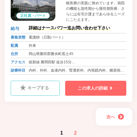
岐医療の実践に努めています。病院
の機能も急性期から慢性期医療、さ
らには在宅介護まであらゆるニーズ
正社員・パート
にこたえます。
詳細はナースパワー迄お問い合わせ下さい
給与
募集形態
看護師（日勤パート）
配属
外来
住所
岡山県勝田郡勝央町黒土45
アクセス
姫新線 勝間田駅 徒歩15分
バス 勝央町ふれあいバス さとう記念病院前
診療科目
内科、外科、血液内科、腎透析科、内視鏡内科、糖尿病内
科
キープする
この求人の詳細
次へ
1
2