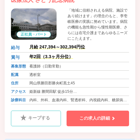
医療法人 さとう記念病院
「地域に信頼されえる病院、施設で
あり続けます」の理念のもと、李壱
岐医療の実践に努めています。病院
の機能も急性期から慢性期医療、さ
らには在宅介護まであらゆるニーズ
正社員・パート
にこたえます。
月給 247,394～302,394円位
給与
年2回（3.3ヶ月分位）
賞与
募集形態
看護師（日勤常勤）
配属
透析室
住所
岡山県勝田郡勝央町黒土45
アクセス
姫新線 勝間田駅 徒歩15分
バス 勝央町ふれあいバス さとう記念病院前
診療科目
内科、外科、血液内科、腎透析科、内視鏡内科、糖尿病内
科
キープする
この求人の詳細