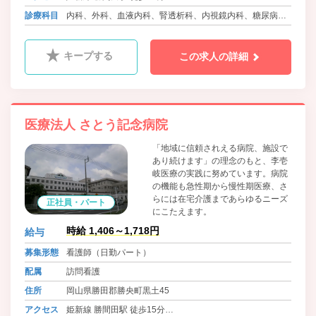
バス 勝央町ふれあいバス さとう記念病院前
診療科目
内科、外科、血液内科、腎透析科、内視鏡内科、糖尿病内
科
キープする
この求人の詳細
医療法人 さとう記念病院
「地域に信頼されえる病院、施設で
あり続けます」の理念のもと、李壱
岐医療の実践に努めています。病院
の機能も急性期から慢性期医療、さ
らには在宅介護まであらゆるニーズ
正社員・パート
にこたえます。
時給 1,406～1,718円
給与
募集形態
看護師（日勤パート）
配属
訪問看護
住所
岡山県勝田郡勝央町黒土45
アクセス
姫新線 勝間田駅 徒歩15分