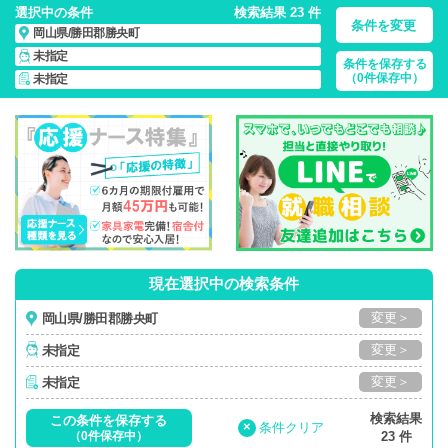
選択中の条件
検索結果 23 件
条件を変更
岡山県/勝田郡勝央町
未指定
条件を保存する
岡山県/勝田郡勝央町/正社員・パート・応援ナース・派遣
の
（0件保存中）
未指定
看護師求人・派遣・転職・募集一覧
現在選択中の検索条件
変更＞
岡山県/勝田郡勝央町
変更＞
未指定
変更＞
未指定
検索結果
この条件を保存する
×
条件クリア
（0件保存中）
23 件