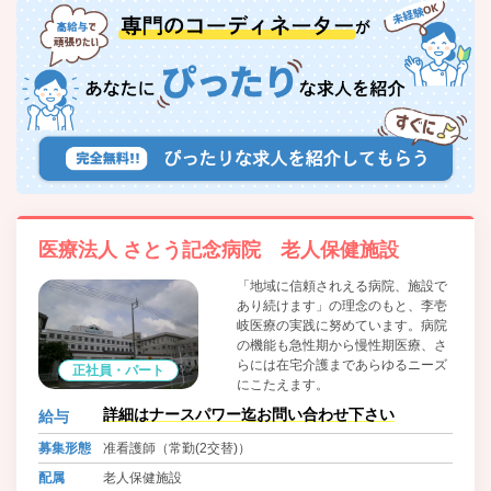
医療法人 さとう記念病院 老人保健施設
「地域に信頼されえる病院、施設で
あり続けます」の理念のもと、李壱
岐医療の実践に努めています。病院
の機能も急性期から慢性期医療、さ
らには在宅介護まであらゆるニーズ
正社員・パート
にこたえます。
詳細はナースパワー迄お問い合わせ下さい
給与
募集形態
准看護師（常勤(2交替)）
配属
老人保健施設