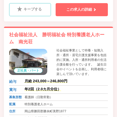
宅支援事業
キープする
この求人の詳細
社会福祉法人 勝明福祉会 特別養護老人ホー
ム 南光荘
社会福祉事業として特養・短期入
所・通所・居宅介護支援事業を包括
的に実施。入所・通所利用者の生活
介護全般を行っています。 誕生日
会やイベントを企画し、利用者様に
正社員・パート
楽しんで頂いています。
月給 243,000～246,800円
給与
年2回（2.0カ月分位）
賞与
募集形態
看護師（日勤常勤）
配属
特別養護老人ホーム
住所
岡山県勝田郡勝央町美野1877