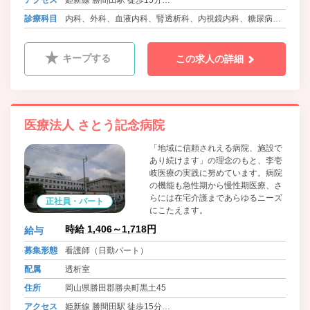
バス 勝央町ふれあいバス さとう記念病院前
診療科目
内科、外科、血液内科、腎透析科、内視鏡内科、糖尿病内
科
キープする
この求人の詳細
医療法人 さとう記念病院
「地域に信頼されえる病院、施設で
あり続けます」の理念のもと、李壱
岐医療の実践に努めています。病院
の機能も急性期から慢性期医療、さ
らには在宅介護まであらゆるニーズ
正社員・パート
にこたえます。
時給 1,406～1,718円
給与
募集形態
看護師（日勤パート）
配属
透析室
住所
岡山県勝田郡勝央町黒土45
アクセス
姫新線 勝間田駅 徒歩15分