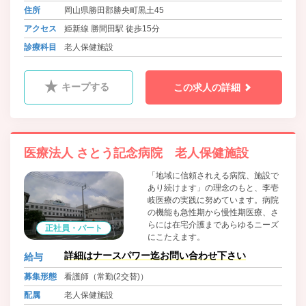
住所
岡山県勝田郡勝央町黒土45
アクセス
姫新線 勝間田駅 徒歩15分
診療科目
老人保健施設
キープする
この求人の詳細
医療法人 さとう記念病院 老人保健施設
「地域に信頼されえる病院、施設で
あり続けます」の理念のもと、李壱
岐医療の実践に努めています。病院
の機能も急性期から慢性期医療、さ
らには在宅介護まであらゆるニーズ
正社員・パート
にこたえます。
詳細はナースパワー迄お問い合わせ下さい
給与
募集形態
看護師（常勤(2交替)）
配属
老人保健施設