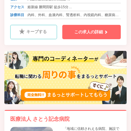
アクセス
姫新線 勝間田駅 徒歩15分
バス 勝央町ふれあいバス さとう記念病院前
診療科目
内科、外科、血液内科、腎透析科、内視鏡内科、糖尿病内
科
キープする
この求人の詳細
医療法人 さとう記念病院
「地域に信頼されえる病院、施設で