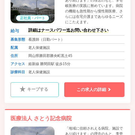
あり続けます」の理念のもと、李壱
岐医療の実践に努めています。病院
の機能も急性期から慢性期医療、さ
らには在宅介護まであらゆるニーズ
正社員・パート
にこたえます。
詳細はナースパワー迄お問い合わせ下さい
給与
募集形態
看護師（日勤パート）
配属
老人保健施設
住所
岡山県勝田郡勝央町黒土45
アクセス
姫新線 勝間田駅 徒歩15分
診療科目
老人保健施設
キープする
この求人の詳細
医療法人 さとう記念病院
「地域に信頼されえる病院、施設で
あり続けます」の理念のもと、李壱