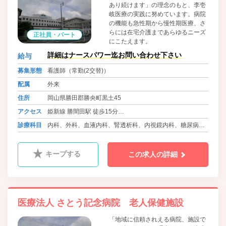
あり続けます」の理念のもと、李壱
岐医療の実践に努めています。病院
の機能も急性期から慢性期医療、さ
らには在宅介護まであらゆるニーズ
正社員・パート
にこたえます。
詳細はナースパワー迄お問い合わせ下さい
給与
募集形態
看護師（常勤(2交替)）
配属
外来
住所
岡山県勝田郡勝央町黒土45
アクセス
姫新線 勝間田駅 徒歩15分
バス 勝央町ふれあいバス さとう記念病院前
診療科目
内科、外科、血液内科、腎透析科、内視鏡内科、糖尿病内
科
キープする
この求人の詳細
医療法人 さとう記念病院 老人保健施設
「地域に信頼されえる病院、施設で