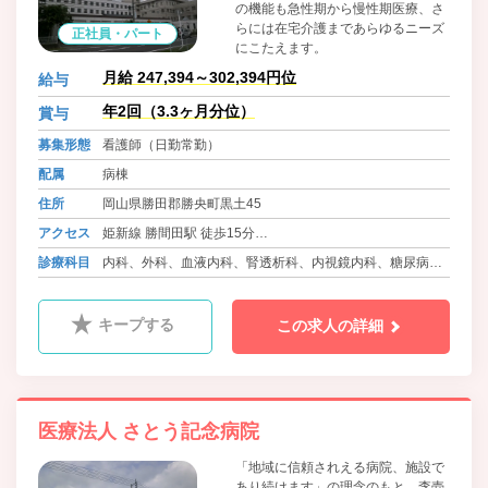
の機能も急性期から慢性期医療、さ
らには在宅介護まであらゆるニーズ
正社員・パート
にこたえます。
月給 247,394～302,394円位
給与
年2回（3.3ヶ月分位）
賞与
募集形態
看護師（日勤常勤）
配属
病棟
住所
岡山県勝田郡勝央町黒土45
アクセス
姫新線 勝間田駅 徒歩15分
バス 勝央町ふれあいバス さとう記念病院前
診療科目
内科、外科、血液内科、腎透析科、内視鏡内科、糖尿病内
科
キープする
この求人の詳細
医療法人 さとう記念病院
「地域に信頼されえる病院、施設で
あり続けます」の理念のもと、李壱