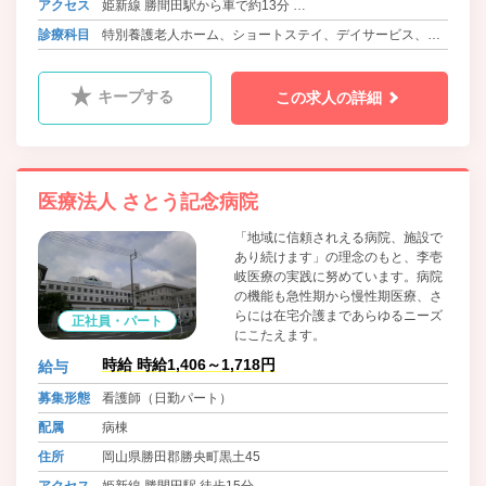
アクセス
姫新線 勝間田駅から車で約13分
バス 勝央町ふれあいバス 美野(水島商店) 徒歩9分
診療科目
特別養護老人ホーム、ショートステイ、デイサービス、居
バス 美作市営勝田バス 中石生 徒歩30分
宅支援事業
キープする
この求人の詳細
医療法人 さとう記念病院
「地域に信頼されえる病院、施設で
あり続けます」の理念のもと、李壱
岐医療の実践に努めています。病院
の機能も急性期から慢性期医療、さ
らには在宅介護まであらゆるニーズ
正社員・パート
にこたえます。
時給 時給1,406～1,718円
給与
募集形態
看護師（日勤パート）
配属
病棟
住所
岡山県勝田郡勝央町黒土45
アクセス
姫新線 勝間田駅 徒歩15分