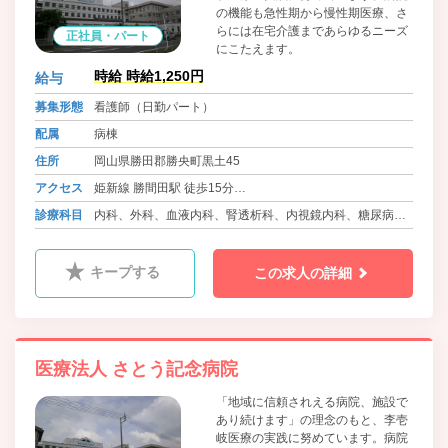
の機能も急性期から慢性期医療、さ
らには在宅介護まであらゆるニーズ
正社員・パート
にこたえます。
時給 時給1,250円
給与
募集形態
看護師（日勤パート）
配属
病棟
住所
岡山県勝田郡勝央町黒土45
アクセス
姫新線 勝間田駅 徒歩15分
バス 勝央町ふれあいバス さとう記念病院前
診療科目
内科、外科、血液内科、腎透析科、内視鏡内科、糖尿病内
科
キープする
この求人の詳細
医療法人 さとう記念病院
「地域に信頼されえる病院、施設で
あり続けます」の理念のもと、李壱
岐医療の実践に努めています。病院