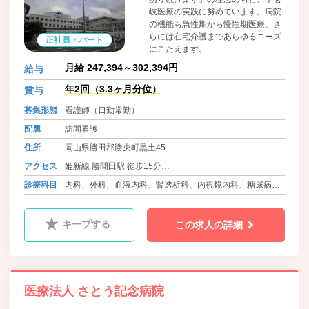
岐医療の実践に努めています。病院
の機能も急性期から慢性期医療、さ
らには在宅介護まであらゆるニーズ
正社員・パート
にこたえます。
月給 247,394～302,394円
給与
年2回（3.3ヶ月分位）
賞与
募集形態
看護師（日勤常勤）
配属
訪問看護
住所
岡山県勝田郡勝央町黒土45
アクセス
姫新線 勝間田駅 徒歩15分
バス 勝央町ふれあいバス さとう記念病院前
診療科目
内科、外科、血液内科、腎透析科、内視鏡内科、糖尿病内
科
キープする
この求人の詳細
医療法人 さとう記念病院