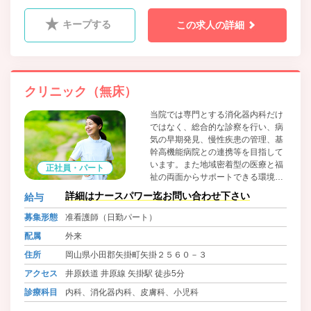
キープする
この求人の詳細
クリニック（無床）
当院では専門とする消化器内科だけ
ではなく、総合的な診察を行い、病
気の早期発見、慢性疾患の管理、基
幹高機能病院との連携等を目指して
います。また地域密着型の医療と福
正社員・パート
祉の両面からサポートできる環境と
サービス提供を目標とし、各種予防
詳細はナースパワー迄お問い合わせ下さい
給与
接種をはじめとして、小児から高齢
者まで幅広く対応をしています。
募集形態
准看護師（日勤パート）
配属
外来
住所
岡山県小田郡矢掛町矢掛２５６０－３
アクセス
井原鉄道 井原線 矢掛駅 徒歩5分
診療科目
内科、消化器内科、皮膚科、小児科