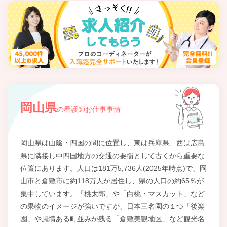
岡山県
の看護師お仕事事情
岡山県は山陰・四国の間に位置し、東は兵庫県、西は広島
県に隣接し中四国地方の交通の要衝として古くから重要な
位置にあります。人口は181万5,736人(2025年時点)で、岡
山市と倉敷市に約118万人が居住し、県の人口の約65％が
集中しています。「桃太郎」や「白桃・マスカット」など
の果物のイメージが強いですが、日本三名園の１つ「後楽
園」や風情ある町並みが残る「倉敷美観地区」など観光名