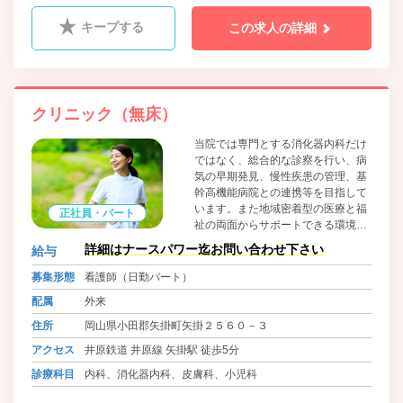
キープする
この求人の詳細
クリニック（無床）
当院では専門とする消化器内科だけ
ではなく、総合的な診察を行い、病
気の早期発見、慢性疾患の管理、基
幹高機能病院との連携等を目指して
います。また地域密着型の医療と福
正社員・パート
祉の両面からサポートできる環境と
サービス提供を目標とし、各種予防
詳細はナースパワー迄お問い合わせ下さい
給与
接種をはじめとして、小児から高齢
者まで幅広く対応をしています。
募集形態
看護師（日勤パート）
配属
外来
住所
岡山県小田郡矢掛町矢掛２５６０－３
アクセス
井原鉄道 井原線 矢掛駅 徒歩5分
診療科目
内科、消化器内科、皮膚科、小児科