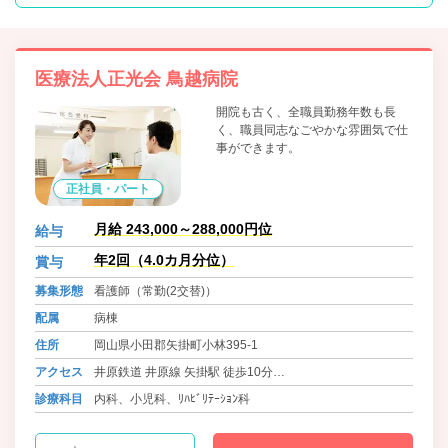
医療法人正光会 鳥越病院
開院も古く、全職員勤務年数も長
く、職員同志なごやかな雰囲気で仕
事ができます。
正社員・パート
月給 243,000～288,000円位
給与
年2回（4.0カ月分位）
賞与
募集形態
看護師（常勤(2交替)）
配属
病棟
住所
岡山県小田郡矢掛町小林395-1
アクセス
井原鉄道 井原線 矢掛駅 徒歩10分
バス 地域福祉バス 農協矢掛支店 徒歩2分
診療科目
内科、小児科、ﾘﾊﾋﾞﾘﾃｰｼｮﾝ科
バス 井笠バスカンパニー・北振バス 矢掛病院前 徒歩11分