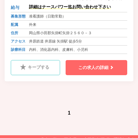
サービス提供を目標とし、各種予防
詳細はナースパワー迄お問い合わせ下さい
給与
接種をはじめとして、小児から高齢
者まで幅広く対応をしています。
募集形態
准看護師（日勤常勤）
配属
外来
住所
岡山県小田郡矢掛町矢掛２５６０－３
アクセス
井原鉄道 井原線 矢掛駅 徒歩5分
診療科目
内科、消化器内科、皮膚科、小児科
キープする
この求人の詳細
1