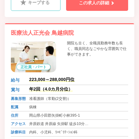
キープする
この求人の詳細
医療法人正光会 鳥越病院
開院も古く、全職員勤務年数も長
く、職員同志なごやかな雰囲気で仕
事ができます。
正社員・パート
223,000～288,000円位
給与
年2回（4.0カ月分位）
賞与
募集形態
准看護師（常勤(2交替)）
配属
病棟
住所
岡山県小田郡矢掛町小林395-1
アクセス
井原鉄道 井原線 矢掛駅 徒歩10分
バス 地域福祉バス 農協矢掛支店 徒歩2分
診療科目
内科、小児科、ﾘﾊﾋﾞﾘﾃｰｼｮﾝ科
バス 井笠バスカンパニー・北振バス 矢掛病院前 徒歩11分