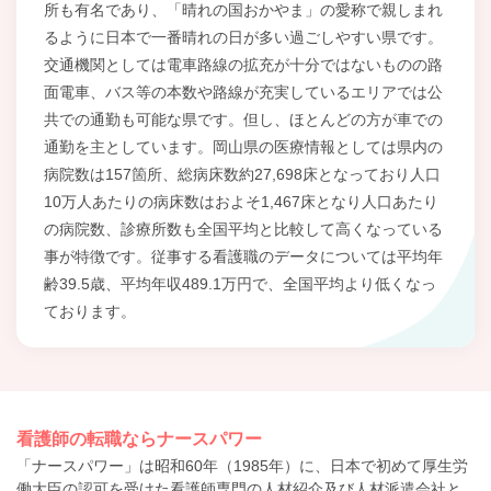
所も有名であり、「晴れの国おかやま」の愛称で親しまれ
るように日本で一番晴れの日が多い過ごしやすい県です。
交通機関としては電車路線の拡充が十分ではないものの路
面電車、バス等の本数や路線が充実しているエリアでは公
共での通勤も可能な県です。但し、ほとんどの方が車での
通勤を主としています。岡山県の医療情報としては県内の
病院数は157箇所、総病床数約27,698床となっており人口
10万人あたりの病床数はおよそ1,467床となり人口あたり
の病院数、診療所数も全国平均と比較して高くなっている
事が特徴です。従事する看護職のデータについては平均年
齢39.5歳、平均年収489.1万円で、全国平均より低くなっ
ております。
看護師の転職ならナースパワー
「ナースパワー」は昭和60年（1985年）に、日本で初めて厚生労
働大臣の認可を受けた看護師専門の人材紹介及び人材派遣会社と