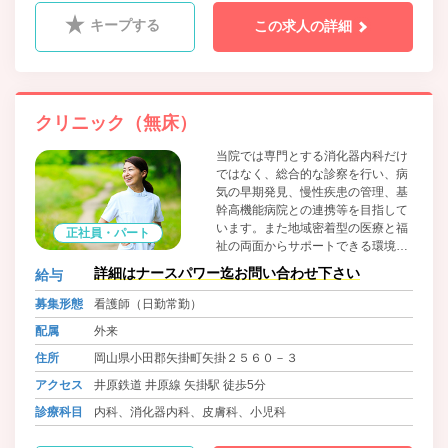
キープする
この求人の詳細
クリニック（無床）
当院では専門とする消化器内科だけ
ではなく、総合的な診察を行い、病
気の早期発見、慢性疾患の管理、基
幹高機能病院との連携等を目指して
います。また地域密着型の医療と福
正社員・パート
祉の両面からサポートできる環境と
サービス提供を目標とし、各種予防
詳細はナースパワー迄お問い合わせ下さい
給与
接種をはじめとして、小児から高齢
者まで幅広く対応をしています。
募集形態
看護師（日勤常勤）
配属
外来
住所
岡山県小田郡矢掛町矢掛２５６０－３
アクセス
井原鉄道 井原線 矢掛駅 徒歩5分
診療科目
内科、消化器内科、皮膚科、小児科