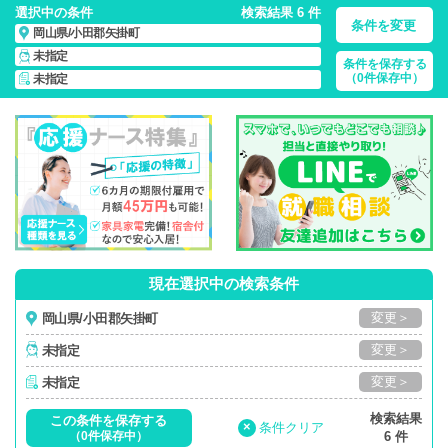
選択中の条件
検索結果 6 件
条件を変更
岡山県/小田郡矢掛町
未指定
条件を保存する
岡山県/小田郡矢掛町/正社員・パート・応援ナース・派遣
の
（0件保存中）
未指定
看護師求人・派遣・転職・募集一覧
現在選択中の検索条件
変更＞
岡山県/小田郡矢掛町
変更＞
未指定
変更＞
未指定
検索結果
この条件を保存する
×
条件クリア
（0件保存中）
6 件