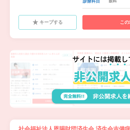
診療科目
眼科
キープする
この
社会福祉法人恩賜財団済生会 済生会吉備