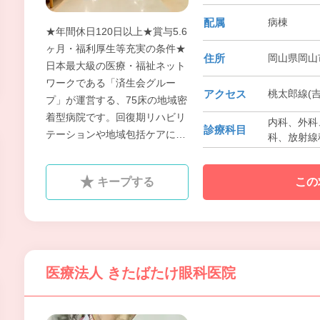
配属
病棟
★年間休日120日以上★賞与5.6
ヶ月・福利厚生等充実の条件★
住所
岡山県岡山
日本最大級の医療・福祉ネット
ワークである「済生会グルー
アクセス
桃太郎線(吉
プ」が運営する、75床の地域密
着型病院です。回復期リハビリ
内科、外科、
診療科目
テーションや地域包括ケアに強
科、放射線
みを持ち、地域連携パスを導入
しながら、多職種と連携した質
キープする
この
の高い医療を提供しています。
急性期病院とは異なり、比較的
長い在院日数の中で患者様お一
人おひとりとじっくり向き合
い、退院後の生活を見据えた継
医療法人 きたばたけ眼科医院
続的な看護や退院支援を実践で
きるのが大きな特徴です。