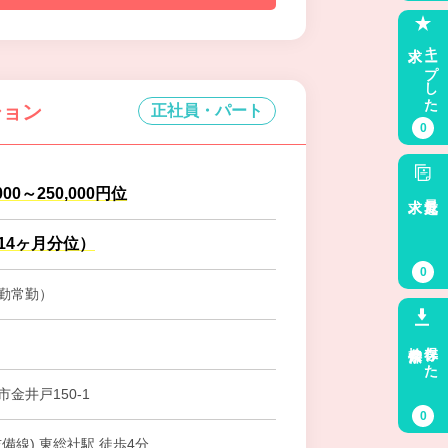
求人
キープした
ション
正社員・パート
0
000～250,000円位
求人
最近見た
.14ヶ月分位）
0
勤常勤）
検索条件
保存した
金井戸150-1
0
備線) 東総社駅 徒歩4分