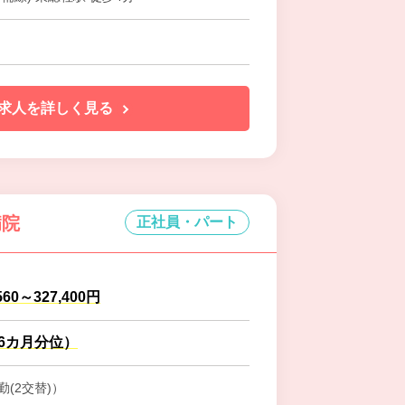
求人を詳しく見る
病院
正社員・パート
560～327,400円
.6カ月分位）
(2交替)）