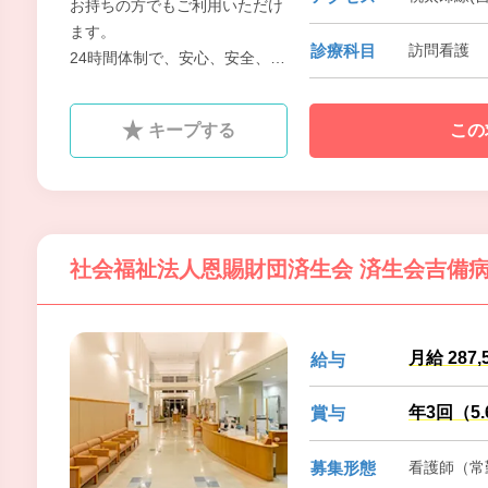
お持ちの方でもご利用いただけ
ます。
診療科目
訪問看護
24時間体制で、安心、安全、ま
ごころをモットーに皆さまの在
宅生活を支援いたします。
キープする
この
在医療に興味がおありの方、是
非お問合せください♪
未経験の方もしっかりサポート
します。
子育て真っ最中の明るいスタッ
社会福祉法人恩賜財団済生会 済生会吉備
フばかりです。一緒にやってみ
ませんか。
月給 287,
給与
年3回（5
賞与
募集形態
看護師（常勤