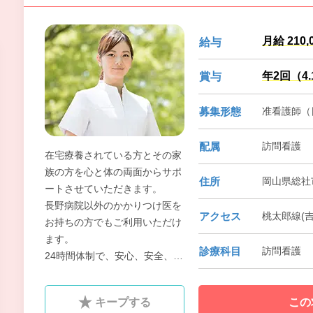
月給 210,
給与
年2回（4
賞与
募集形態
准看護師（
配属
訪問看護
在宅療養されている方とその家
族の方を心と体の両面からサポ
住所
岡山県総社市
ートさせていただきます。
長野病院以外のかかりつけ医を
アクセス
桃太郎線(吉
お持ちの方でもご利用いただけ
ます。
診療科目
訪問看護
24時間体制で、安心、安全、ま
ごころをモットーに皆さまの在
宅生活を支援いたします。
キープする
この
在医療に興味がおありの方、是