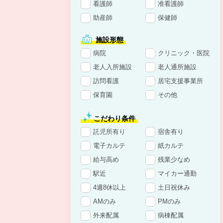
看護師
准看護師
助産師
保健師
施設形態
病院
クリニック・医院
老人入所施設
老人通所施設
訪問看護
居宅支援事業所
保育園
その他
こだわり条件
託児所有り
宿舎有り
電子カルテ
紙カルテ
給与高め
残業少なめ
駅近
マイカー通勤
4週8休以上
土日祝休み
AMのみ
PMのみ
外来配属
病棟配属