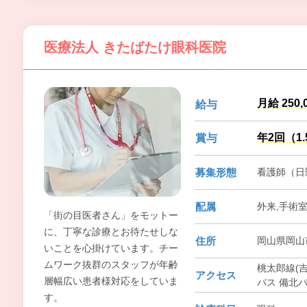
医療法人 きたばたけ眼科医院
月給 250,
給与
年2回（1
賞与
募集形態
看護師（日
配属
外来,手術
「街の目医者さん」をモットー
に、丁寧な診療とお待たせしな
住所
岡山県岡山市
いことを心掛けています。チー
ムワーク抜群のスタッフが年齢
桃太郎線(吉
アクセス
層幅広い患者様対応をしていま
バス 備北バ
す。