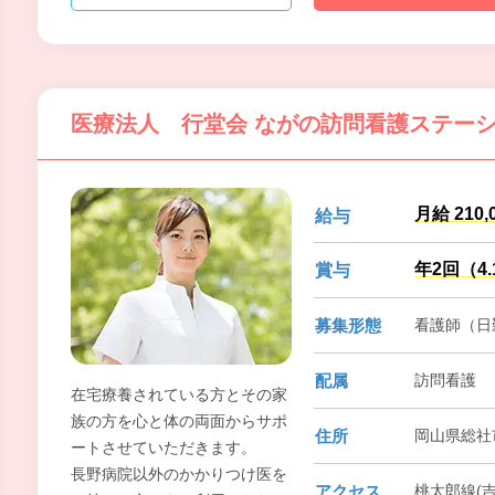
非お問合せください♪
未経験の方もしっかりサポート
します。
子育て真っ最中の明るいスタッ
医療法人 行堂会 ながの訪問看護ステー
フばかりです。一緒にやってみ
ませんか。
月給 210,
給与
年2回（4
賞与
募集形態
看護師（日
配属
訪問看護
在宅療養されている方とその家
族の方を心と体の両面からサポ
住所
岡山県総社市
ートさせていただきます。
長野病院以外のかかりつけ医を
アクセス
桃太郎線(吉