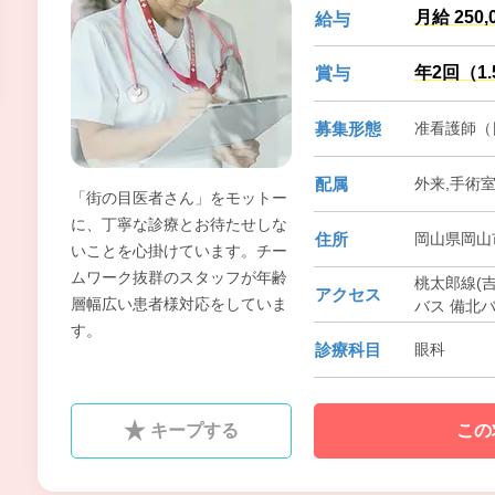
月給 250,
給与
年2回（1
賞与
募集形態
准看護師（
配属
外来,手術
「街の目医者さん」をモットー
に、丁寧な診療とお待たせしな
住所
岡山県岡山市
いことを心掛けています。チー
ムワーク抜群のスタッフが年齢
桃太郎線(吉
アクセス
層幅広い患者様対応をしていま
バス 備北バ
す。
診療科目
眼科
キープする
この