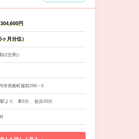
～304,600円
.5ヶ月分位）
(2交替)）
内市長船町服部290－5
駅より 車5分、 徒歩20分
科