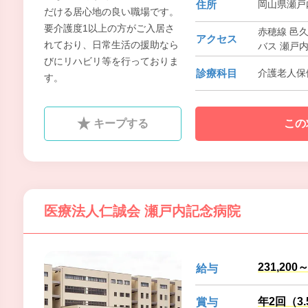
住所
岡山県瀬戸内
だける居心地の良い職場です。
要介護度1以上の方がご入居さ
赤穂線 邑
アクセス
れており、日常生活の援助なら
バス 瀬戸内
びにリハビリ等を行っておりま
診療科目
介護老人保
す。
キープする
この
医療法人仁誠会 瀬戸内記念病院
231,200
給与
年2回（3
賞与