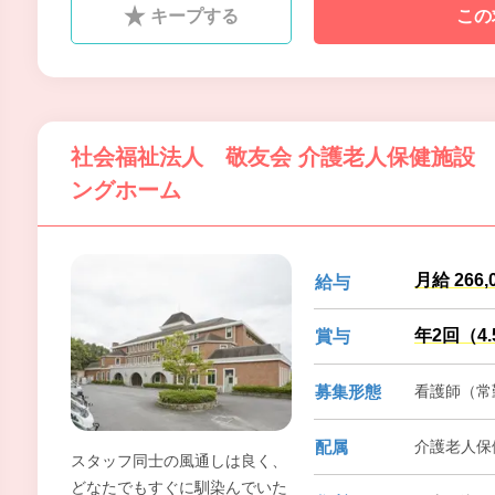
キープする
この
社会福祉法人 敬友会 介護老人保健施設
ングホーム
月給 266,
給与
年2回（4
賞与
募集形態
看護師（常勤
配属
介護老人保
スタッフ同士の風通しは良く、
どなたでもすぐに馴染んでいた