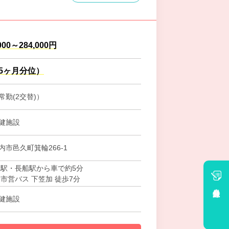
000～284,000円
.5ヶ月分位）
勤(2交替)）
健施設
市邑久町箕輪266-1
久駅・長船駅から車で約5分
市営バス 下笠加 徒歩7分
会員登録
健施設