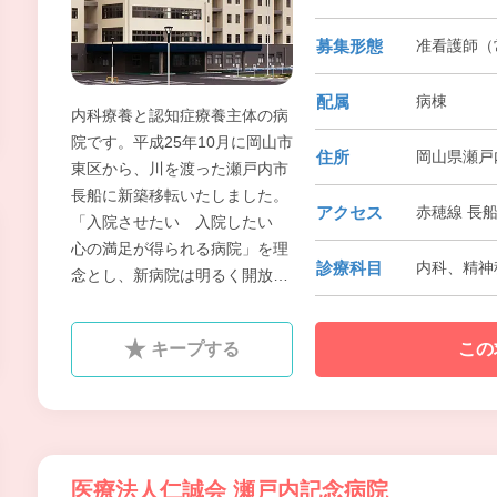
募集形態
准看護師（常
配属
病棟
内科療養と認知症療養主体の病
院です。平成25年10月に岡山市
住所
岡山県瀬戸
東区から、川を渡った瀬戸内市
長船に新築移転いたしました。
アクセス
赤穂線 長船
「入院させたい 入院したい
心の満足が得られる病院」を理
診療科目
内科、精神
念とし、新病院は明るく開放的
な施設となり、ご利用される患
者さんやご家族の方により一層
キープする
この
満足いただけるよう院内の設備
も充実させています。
医療法人仁誠会 瀬戸内記念病院