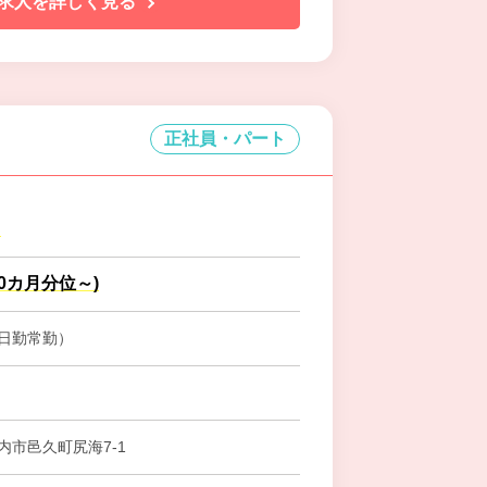
求人を詳しく見る
正社員・パート
円
.0カ月分位～)
日勤常勤）
内市邑久町尻海7-1