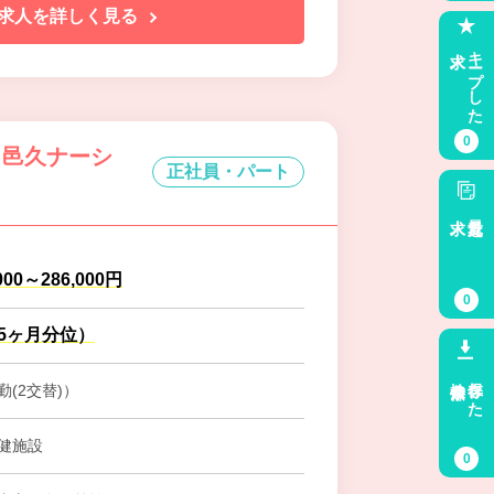
求人を詳しく見る
求人
キープした
0
 邑久ナーシ
正社員・パート
求人
最近見た
000～286,000円
0
.5ヶ月分位）
検索条件
保存した
(2交替)）
健施設
0