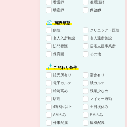
看護師
准看護師
助産師
保健師
施設形態
病院
クリニック・医院
老人入所施設
老人通所施設
訪問看護
居宅支援事業所
保育園
その他
こだわり条件
託児所有り
宿舎有り
電子カルテ
紙カルテ
給与高め
残業少なめ
駅近
マイカー通勤
4週8休以上
土日祝休み
AMのみ
PMのみ
外来配属
病棟配属