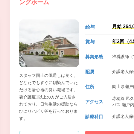
ングホーム
月給 264,
給与
年2回（4
賞与
募集形態
准看護師（常
配属
介護老人保
スタッフ同士の風通しは良く、
どなたでもすぐに馴染んでいた
住所
岡山県瀬戸内
だける居心地の良い職場です。
要介護度1以上の方がご入居さ
赤穂線 邑
アクセス
れており、日常生活の援助なら
バス 瀬戸内
びにリハビリ等を行っておりま
診療科目
介護老人保
す。