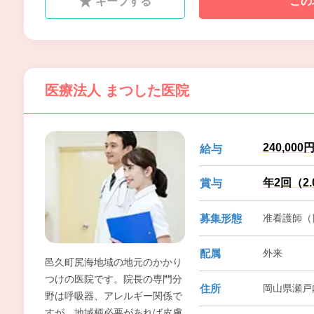
キープする
この
満足いただけるよう院内の設備
も充実させています。
医療法人 まつした医院
240,000
給与
年2回（2
賞与
募集形態
准看護師（
配属
外来
邑久町尻海地域の地元のかかり
つけの医院です。院長の専門分
住所
岡山県瀬戸
野は呼吸器、アレルギー関係で
すが、地域柄必要があれば皮膚