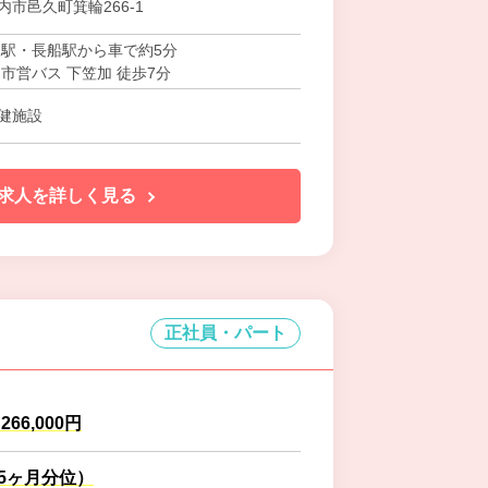
市邑久町箕輪266-1
久駅・長船駅から車で約5分
市営バス 下笠加 徒歩7分
健施設
求人を詳しく見る
正社員・パート
～266,000円
.5ヶ月分位）