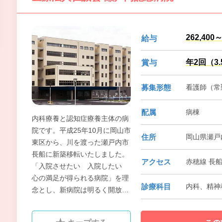
262,400
給与
年2回（3
賞与
募集形態
看護師（常勤
配属
病棟
内科療養と認知症療養主体の病
院です。平成25年10月に岡山市
住所
岡山県瀬戸
東区から、川を渡った瀬戸内市
長船に新築移転いたしました。
アクセス
赤穂線 長船
「入院させたい 入院したい
心の満足が得られる病院」を理
診療科目
内科、精神
念とし、新病院は明るく開放的
な施設となり、ご利用される患
者さんやご家族の方により一層