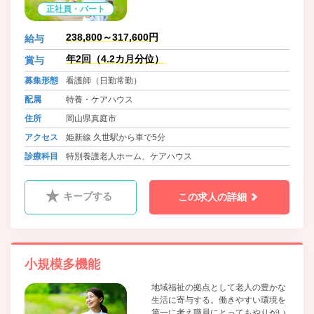
正社員・パート
238,800～317,600円
給与
年2回（4.2カ月分位）
賞与
募集形態
看護師（日勤常勤）
配属
特養・ケアハウス
住所
岡山県真庭市
アクセス
姫新線 久世駅から車で5分
診療科目
特別養護老人ホーム、ケアハウス
キープする
この求人の詳細
小規模多機能
地域福祉の拠点として老人の豊かな
生活に寄与する。働きやすい環境を
第一に考え職員にとってもやりがい