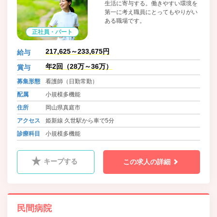
生活に寄与する。働きやすい環境を
第一に考え職員にとってもやりがい
ある職場です。
正社員・パート
217,625～233,675円
給与
年2回（28万～36万）
賞与
募集形態
看護師（日勤常勤）
配属
小規模多機能
住所
岡山県真庭市
アクセス
姫新線 久世駅から車で5分
診療科目
小規模多機能
キープする
この求人の詳細
民間病院