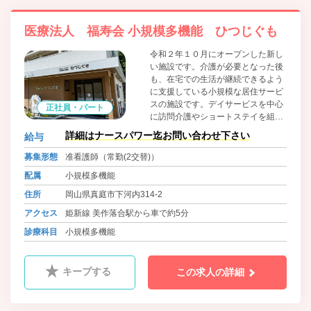
医療法人 福寿会 小規模多機能 ひつじぐも
令和２年１０月にオープンした新し
い施設です。介護が必要となった後
も、在宅での生活が継続できるよう
に支援している小規模な居住サービ
スの施設です。デイサービスを中心
正社員・パート
に訪問介護やショートステイを組み
合わせ、在宅での生活の支援や、機
詳細はナースパワー迄お問い合わせ下さい
給与
能訓練を行っています。
募集形態
准看護師（常勤(2交替)）
配属
小規模多機能
住所
岡山県真庭市下河内314-2
アクセス
姫新線 美作落合駅から車で約5分
診療科目
小規模多機能
キープする
この求人の詳細