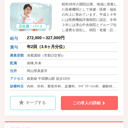
昭和36年の開院以降、地域に密着し
た医療機関として保健・医療・福祉
の向上に努めています。平成１４年
には医療機能評価病院に認定。令和
３年には津山中央病院とグループ化
正社員・パート
し連携を強化し、病院・老健・訪問
看護、居宅支援を通じて地元にニー
272,000～327,000円
給与
ズに合った医療・介護を提供してい
る病院です。
年2回（3.9ヶ月分位）
賞与
募集形態
准看護師（常勤(3交替)）
配属
病棟,外来
住所
岡山県真庭市
アクセス
姫新線 中国勝山駅 徒歩10分
診療科目
内科、外科、整形外科、皮膚科、ﾘﾊﾋﾞﾘﾃｰｼｮﾝ科、麻酔科、
腫瘍内科、糖尿病内科
キープする
この求人の詳細