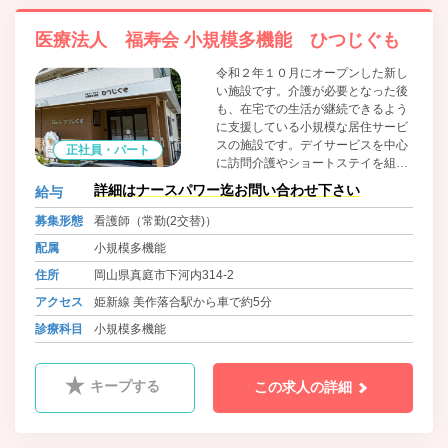
医療法人 福寿会 小規模多機能 ひつじぐも
令和２年１０月にオープンした新し
い施設です。介護が必要となった後
も、在宅での生活が継続できるよう
に支援している小規模な居住サービ
スの施設です。デイサービスを中心
正社員・パート
に訪問介護やショートステイを組み
合わせ、在宅での生活の支援や、機
詳細はナースパワー迄お問い合わせ下さい
給与
能訓練を行っています。
募集形態
看護師（常勤(2交替)）
配属
小規模多機能
住所
岡山県真庭市下河内314-2
アクセス
姫新線 美作落合駅から車で約5分
診療科目
小規模多機能
キープする
この求人の詳細