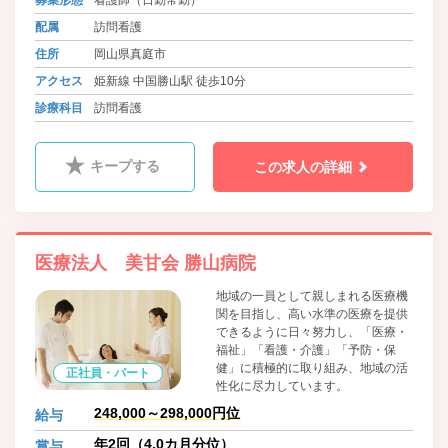
募集形態
看護師（日勤常勤）
配属
訪問看護
住所
岡山県真庭市
アクセス
姫新線 中国勝山駅 徒歩10分
診療科目
訪問看護
キープする
この求人の詳細
医療法人 美甘会 勝山病院
地域の一員として親しまれる医療機
関を目指し、高い水準の医療を提供
できるように日々努力し、「医療・
福祉」「看護・介護」「予防・保
健」に積極的に取り組み、地域の活
正社員・パート
性化に尽力しています。
248,000～298,000円位
給与
年2回（4.0カ月分位）
賞与