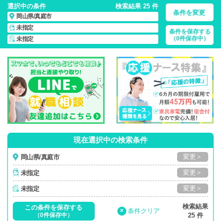
選択中の条件
検索結果 25 件
条件を変更
岡山県/真庭市
未指定
条件を保存する
岡山県/真庭市/正社員・パート・応援ナース・派遣
の 看護師求
（0件保存中）
未指定
人・派遣・転職・募集一覧
現在選択中の検索条件
変更＞
岡山県/真庭市
変更＞
未指定
変更＞
未指定
検索結果
この条件を保存する
×
条件クリア
（0件保存中）
25 件