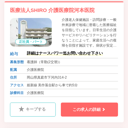
医療法人SHIRO 介護医療院河本医院
介護老人保健施設・訪問診療・一般
外来診療で地域に密着した医療福祉
を目指しています。日常生活の介護
サービスやリハビリテーションを行
なうことによって、家庭生活への復
正社員・パート
帰を目指す施設です。病状が安定期
にあり、入院治療の必要がない要介
詳細はナースパワー迄お問い合わせ下さい
給与
護状態の高齢者の方が入居の対象で
す。 医学的管理下での介護、機能訓
募集形態
看護師（常勤(2交替)）
練等の必要なご利用者様をサポート
配属
介護医療院
いたします。 医師・看護師・生活指
導員・機能訓練指導員・介護職員な
住所
岡山県真庭市下河内314-2
どのスタッフがサービスをご提供い
アクセス
姫新線 美作落合駅から車で約5分
たします。
診療科目
介護医療院
キープする
この求人の詳細