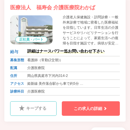
医療法人 福寿会 介護医療院わかば
介護老人保健施設・訪問診療・一般
外来診療で地域に密着した医療福祉
を目指しています。日常生活の介護
サービスやリハビリテーションを行
なうことによって、家庭生活への復
正社員・パート
帰を目指す施設です。病状が安定期
にあり、入院治療の必要がない要介
詳細はナースパワー迄お問い合わせ下さい
給与
護状態の高齢者の方が入居の対象で
す。 医学的管理下での介護、機能訓
募集形態
看護師（常勤(2交替)）
練等の必要なご利用者様をサポート
配属
介護医療院
いたします。 医師・看護師・生活指
導員・機能訓練指導員・介護職員な
住所
岡山県真庭市下河内314-2
どのスタッフがサービスをご提供い
アクセス
姫新線 美作落合駅から車で約5分
たします。
まにわくん 久世・河内ルート 河本医院前 徒歩1分
診療科目
介護医療院
キープする
この求人の詳細