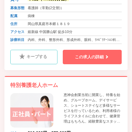
募集形態
看護師（常勤(2交替)）
配属
病棟
住所
岡山県真庭市本郷１８１９
アクセス
姫新線 中国勝山駅 徒歩10分
診療科目
内科、外科、整形外科、形成外科、眼科、ﾘﾊﾋﾞﾘﾃｰｼｮﾝ科、ｱ
ﾚﾙｷﾞｰ科、老年内科、麻酔科、糖尿病内科
キープする
この求人の詳細
特別養護老人ホーム
恵神会創業当初に開業し、特養を始
め、グループホーム、デイサービ
ス、ショートステイなど多様なサー
ビスを行っているため、利用者様の
ライフスタイルに合わせて、健康管
理はもちろん、経験豊富なスタッフ
の見守りある環境で24時間安心安全