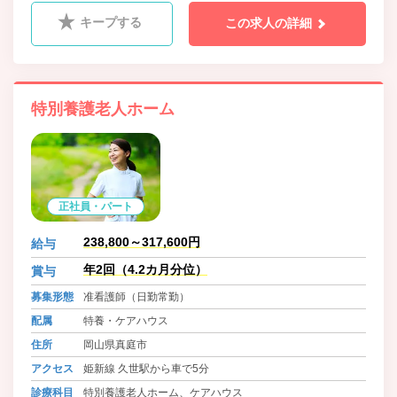
キープする
この求人の詳細
特別養護老人ホーム
正社員・パート
238,800～317,600円
給与
年2回（4.2カ月分位）
賞与
募集形態
准看護師（日勤常勤）
配属
特養・ケアハウス
住所
岡山県真庭市
アクセス
姫新線 久世駅から車で5分
診療科目
特別養護老人ホーム、ケアハウス