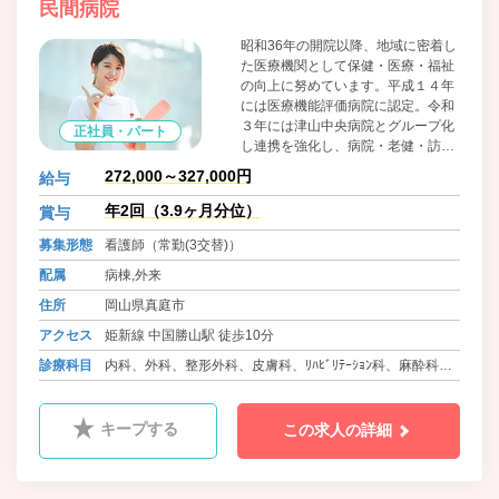
民間病院
昭和36年の開院以降、地域に密着し
た医療機関として保健・医療・福祉
の向上に努めています。平成１４年
には医療機能評価病院に認定。令和
３年には津山中央病院とグループ化
正社員・パート
し連携を強化し、病院・老健・訪問
看護、居宅支援を通じて地元にニー
272,000～327,000円
給与
ズに合った医療・介護を提供してい
る病院です。
年2回（3.9ヶ月分位）
賞与
募集形態
看護師（常勤(3交替)）
配属
病棟,外来
住所
岡山県真庭市
アクセス
姫新線 中国勝山駅 徒歩10分
診療科目
内科、外科、整形外科、皮膚科、ﾘﾊﾋﾞﾘﾃｰｼｮﾝ科、麻酔科、
腫瘍内科、糖尿病内科
キープする
この求人の詳細