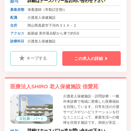
詳細はナースパワー迄お問い合わせ下さい
給与
護状態の高齢者の方が入居の対象で
す。 医学的管理下での介護、機能訓
募集形態
准看護師（常勤(2交替)）
練等の必要なご利用者様をサポート
配属
介護老人保健施設
いたします。 医師・看護師・生活指
導員・機能訓練指導員・介護職員な
住所
岡山県真庭市下河内３１４－２
どのスタッフがサービスをご提供い
アクセス
姫新線 美作落合駅から車で約5分
たします。
診療科目
介護老人保健施設
キープする
この求人の詳細
医療法人SHIRO 老人保健施設 信愛苑
介護老人保健施設・訪問診療・一般
外来診療で地域に密着した医療福祉
を目指しています。日常生活の介護
サービスやリハビリテーションを行
なうことによって、家庭生活への復
正社員・パート
帰を目指す施設です。病状が安定期
にあり、入院治療の必要がない要介
詳細はナースパワー迄お問い合わせ下さい
給与