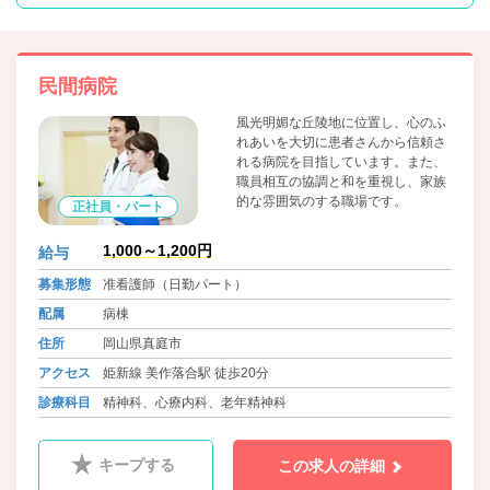
民間病院
風光明媚な丘陵地に位置し、心のふ
れあいを大切に患者さんから信頼さ
れる病院を目指しています。また、
職員相互の協調と和を重視し、家族
的な雰囲気のする職場です。
正社員・パート
1,000～1,200円
給与
募集形態
准看護師（日勤パート）
配属
病棟
住所
岡山県真庭市
アクセス
姫新線 美作落合駅 徒歩20分
診療科目
精神科、心療内科、老年精神科
キープする
この求人の詳細