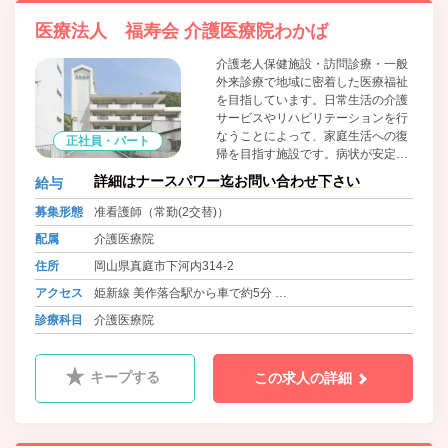
医療法人 福寿会 介護医療院わかば
介護老人保健施設・訪問診療・一般
外来診療で地域に密着した医療福祉
を目指しています。日常生活の介護
サービスやリハビリテーションを行
なうことによって、家庭生活への復
正社員・パート
帰を目指す施設です。病状が安定期
にあり、入院治療の必要がない要介
詳細はナースパワー迄お問い合わせ下さい
給与
護状態の高齢者の方が入居の対象で
す。 医学的管理下での介護、機能訓
募集形態
准看護師（常勤(2交替)）
練等の必要なご利用者様をサポート
配属
介護医療院
いたします。 医師・看護師・生活指
導員・機能訓練指導員・介護職員な
住所
岡山県真庭市下河内314-2
どのスタッフがサービスをご提供い
アクセス
姫新線 美作落合駅から車で約5分
たします。
まにわくん 久世・河内ルート 河本医院前 徒歩1分
診療科目
介護医療院
キープする
この求人の詳細