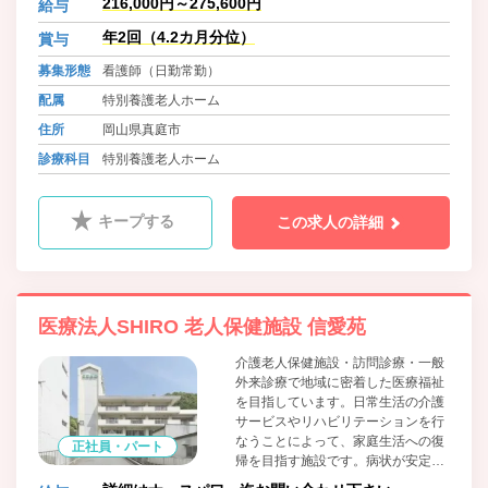
なサポートを行います。また、広々
216,000円～275,600円
給与
とした吹き抜けの多床室型施設とな
年2回（4.2カ月分位）
賞与
っており、共有リビングでは賑やか
で楽しい毎日をすごし、沢山の笑顔
募集形態
看護師（日勤常勤）
が溢れています。神庭荘では、多種
多様な要支援、要介護者を受け入れ
配属
特別養護老人ホーム
ております。 真庭の自然の中、春夏
住所
岡山県真庭市
秋冬の季節を感じながら、人生の集
大成を迎えるまでゆったりとした時
診療科目
特別養護老人ホーム
を暮らすお手伝いをさせて頂きま
す。
キープする
この求人の詳細
医療法人SHIRO 老人保健施設 信愛苑
介護老人保健施設・訪問診療・一般
外来診療で地域に密着した医療福祉
を目指しています。日常生活の介護
サービスやリハビリテーションを行
なうことによって、家庭生活への復
正社員・パート
帰を目指す施設です。病状が安定期
にあり、入院治療の必要がない要介