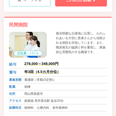
この求人の詳細
民間病院
風光明媚な丘陵地に位置し、心のふ
れあいを大切に患者さんから信頼さ
れる病院を目指しています。また、
職員相互の協調と和を重視し、家族
的な雰囲気のする職場です。
正社員・パート
278,000～348,000円
給与
年3回（4.5カ月分位）
賞与
募集形態
看護師（常勤(3交替)）
配属
病棟
住所
岡山県真庭市
アクセス
姫新線 美作落合駅 徒歩20分
診療科目
精神科、心療内科、老年精神科