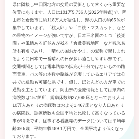
県に隣接し中四国地方の交通の要衝として古くから重要な
位置にあります。人口は181万5,736人(2025年時点)で、岡
山市と倉敷市に約118万人が居住し、県の人口の約65％が
集中しています。「桃太郎」や「白桃・マスカット」など
の果物のイメージが強いですが、日本三名園の１つ「後楽
園」や風情ある町並みが残る「倉敷美観地区」など観光名
所も有名であり、「晴れの国おかやま」の愛称で親しまれ
るように日本で一番晴れの日が多い過ごしやすい県です。
交通機関としては電車路線の拡充が十分ではないものの路
面電車、バス等の本数や路線が充実しているエリアでは公
共での通勤も可能な県です。但し、ほとんどの方が車での
通勤を主としています。岡山県の医療情報としては県内の
病院数は157箇所、総病床数約27,698床となっており人口
10万人あたりの病床数はおよそ1,467床となり人口あたり
の病院数、診療所数も全国平均と比較して高くなっている
事が特徴です。従事する看護職のデータについては平均年
齢39.5歳、平均年収489.1万円で、全国平均より低くなっ
ております。