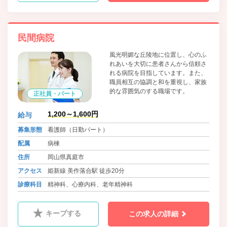
民間病院
風光明媚な丘陵地に位置し、心のふ
れあいを大切に患者さんから信頼さ
れる病院を目指しています。また、
職員相互の協調と和を重視し、家族
的な雰囲気のする職場です。
正社員・パート
1,200～1,600円
給与
募集形態
看護師（日勤パート）
配属
病棟
住所
岡山県真庭市
アクセス
姫新線 美作落合駅 徒歩20分
診療科目
精神科、心療内科、老年精神科
キープする
この求人の詳細