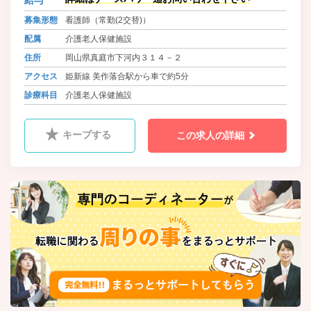
護状態の高齢者の方が入居の対象で
す。 医学的管理下での介護、機能訓
募集形態
看護師（常勤(2交替)）
練等の必要なご利用者様をサポート
配属
介護老人保健施設
いたします。 医師・看護師・生活指
導員・機能訓練指導員・介護職員な
住所
岡山県真庭市下河内３１４－２
どのスタッフがサービスをご提供い
アクセス
姫新線 美作落合駅から車で約5分
たします。
診療科目
介護老人保健施設
キープする
この求人の詳細