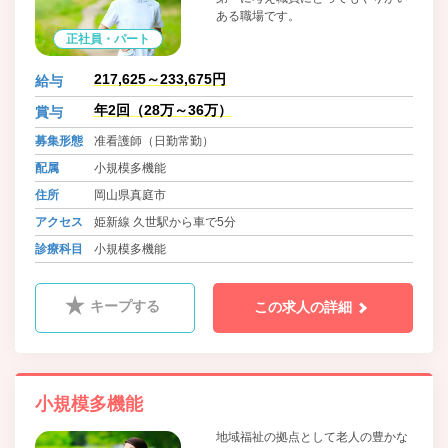
ある職場です。
正社員・パート
217,625～233,675円
給与
年2回（28万～36万）
賞与
募集形態
准看護師（日勤常勤）
配属
小規模多機能
住所
岡山県真庭市
アクセス
姫新線 久世駅から車で5分
診療科目
小規模多機能
キープする
この求人の詳細
小規模多機能
地域福祉の拠点として老人の豊かな