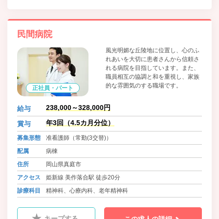
民間病院
風光明媚な丘陵地に位置し、心のふ
れあいを大切に患者さんから信頼さ
れる病院を目指しています。また、
職員相互の協調と和を重視し、家族
的な雰囲気のする職場です。
正社員・パート
238,000～328,000円
給与
年3回（4.5カ月分位）
賞与
募集形態
准看護師（常勤(3交替)）
配属
病棟
住所
岡山県真庭市
アクセス
姫新線 美作落合駅 徒歩20分
診療科目
精神科、心療内科、老年精神科
キープする